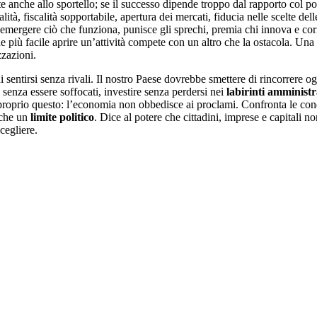
 anche allo sportello; se il successo dipende troppo dal rapporto col po
ità, fiscalità sopportabile, apertura dei mercati, fiducia nelle scelte 
 emergere ciò che funziona, punisce gli sprechi, premia chi innova e cor
 più facile aprire un’attività compete con un altro che la ostacola. Una
zazioni.
sentirsi senza rivali. Il nostro Paese dovrebbe smettere di rincorrere o
enza essere soffocati, investire senza perdersi nei
labirinti amministr
roprio questo: l’economia non obbedisce ai proclami. Confronta le condi
nche un
limite politico
. Dice al potere che cittadini, imprese e capitali 
cegliere.