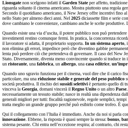
Lionsgate
non scelgono infatti il
Garden State
per affetto, tradizion
riguarda soltanto il cinema americano. Mostra piuttosto una regola gener
Secondo il quotidiano americano, il New Jersey offre incentivi fino a
nello Stato per almeno dieci anni. Nel
2025
diciassette film e serie co
dove cambiano le convenienze, cambiano anche le scelte produttive. La p
Quando esiste una via d’uscita, il potere pubblico non può pretendere
investimenti restino comunque fermi. In pratica, la concorrenza ricord
il lavoratore si adatta, il proprietario sopporta.
In un sistema aperto
, 
non elimina gli errori, impedisce però che diventino gabbie permanenti.
lenta può perdere ciò che pretendeva di governare. Il caso del New Je
Stato. Diversamente, diventa meno convincente quando si traduce in ince
un
ristorante
, una
fabbrica
, un
albergo
, una
casa editrice
,
un’impre
Quando uno sgravio funziona per il cinema, vuol dire che il carico fis
particolare, ma una
riduzione stabile e generale
del peso pubblico
s
società produttiva. Il rischio dei
sussidi selettivi
è pertanto quello di t
vinceva la
Georgia
, domani vincerà il
Regno Unito
o un altro
Paese
necessariamente un tessuto stabile; nasce in realtà una dipendenza dall
generali migliori per tutti: fiscalità ragionevole, regole semplici, tempi
tratta meglio un grande gruppo perché può esibirlo come trofeo. È que
Qui il collegamento con l’Italia è immediato. Anche da noi si parla c
innovazione
. Ebbene, la risposta è quasi sempre la stessa:
bonus
,
ba
sistema pesante. Chi entra nell’eccezione respira; al contrario, chi res