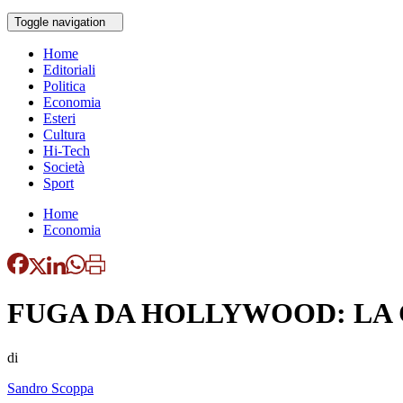
Toggle navigation
Home
Editoriali
Politica
Economia
Esteri
Cultura
Hi-Tech
Società
Sport
Home
Economia
FUGA DA HOLLYWOOD: LA
di
Sandro Scoppa