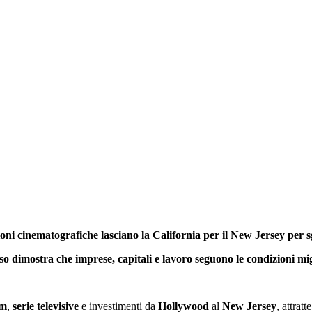
ni cinematografiche lasciano la California per il New Jersey per sg
aso dimostra che imprese, capitali e lavoro seguono le condizioni mig
lm
,
serie
televisive
e investimenti da
Hollywood
al
New Jersey
, attrat