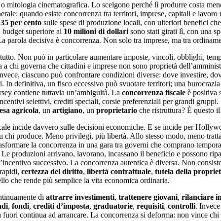
e o mitologia cinematografica. Lo scelgono perché lì produrre costa men
ale: quando esiste concorrenza tra territori, imprese, capitali e lavoro 
l
35 per cento
sulle spese di produzione locali, con ulteriori benefici ch
n budget superiore ai
10 milioni di dollari
sono stati girati lì, con una s
arola decisiva è concorrenza. Non solo tra imprese, ma tra ordinamenti, 
 tutto. Non può in particolare aumentare imposte, vincoli, obblighi, te
a a chi governa che cittadini e imprese non sono proprietà dell’amministr
invece, ciascuno può confrontare condizioni diverse: dove investire, dove
 In definitiva, un fisco eccessivo può svuotare territori; una burocrazi
rsey contiene tuttavia un’ambiguità. La
concorrenza
fiscale
è positiva s
ntivi selettivi, crediti speciali, corsie preferenziali per grandi gruppi
sa agricola
, un
artigiano
, un
proprietario
che ristruttura? È questo il
cale incide davvero sulle decisioni economiche. E se incide per Hollywo
u chi produce. Meno privilegi, più libertà. Allo stesso modo, meno trattat
rasformare la concorrenza in una gara tra governi che comprano tempora
. Le produzioni arrivano, lavorano, incassano il beneficio e possono ripa
’incentivo successivo. La concorrenza autentica è diversa. Non consiste 
 rapidi,
certezza del diritto
,
libertà contrattuale
,
tutela della proprie
llo che rende più semplice la vita economica ordinaria.
ontinuamente di
attrarre investimenti
,
trattenere giovani
,
rilanciare 
ndi
,
fondi
,
crediti d’imposta
,
graduatorie
,
requisiti
,
controlli
. Invece
ta fuori continua ad arrancare. La concorrenza si deforma: non vince chi s