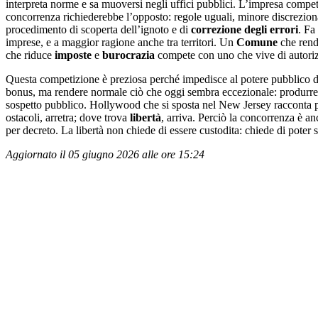
interpreta norme e sa muoversi negli uffici pubblici. L’impresa compete
concorrenza richiederebbe l’opposto: regole uguali, minore discrezional
procedimento di scoperta dell’ignoto e di
correzione degli errori
. Fa
imprese, e a maggior ragione anche tra territori. Un
Comune
che rende
che riduce
imposte
e
burocrazia
compete con uno che vive di autoriz
Questa competizione è preziosa perché impedisce al potere pubblico di 
bonus, ma rendere normale ciò che oggi sembra eccezionale: produrre s
sospetto pubblico. Hollywood che si sposta nel New Jersey racconta p
ostacoli, arretra; dove trova
libertà
, arriva. Perciò la concorrenza è a
per decreto. La libertà non chiede di essere custodita: chiede di poter s
Aggiornato il 05 giugno 2026 alle ore 15:24