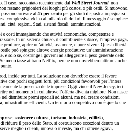
o. Il caso, raccontato recentemente dal
Wall Street Journal
, non
non restano prigionieri dei luoghi più costosi o più ostili. Si muovono.
e possono arrivare al
45 per cento
per gli studi disposti a impegnarsi
pesa complessiva vicina al miliardo di dollari. Il messaggio è semplice:
città, regioni, Stati, sistemi fiscali, amministrazioni.
mpi e costi immaginando che attività economiche, competenze e
azione. In un sistema chiuso, il contribuente subisce, l’impresa paga,
 produrre, aprire un’attività, assumere, e pure vivere. Questa libertà
a ostile può spingere altrove energie produttive; un’amministrazione
e, e solo se, costringe i governi ad alleggerire il peso generale dello
. Se meno tasse attirano Netflix, perché non dovrebbero attirare anche
 punto.
od, incide per tutti. La soluzione non dovrebbe essere il favore
ive con pochi soggetti forti, più condizioni favorevoli per l’intera
neamente la presenza delle imprese. Oggi vince il New Jersey, ieri
rtire nel momento in cui altrove l’offerta diventa migliore. Non nasce
nel distribuire premi speciali ad alcuni, ma nel creare condizioni
tà
, infrastrutture efficienti. Un territorio competitivo non è quello che
imprese
,
sostenere cultura
,
turismo
,
industria
,
edilizia
,
 di ridurre il peso dello Stato, si costruiscono eccezioni dentro un
erve meglio i clienti, innova o investe, ma chi ottiene sgravi,