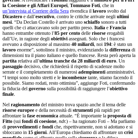
la Coesione e gli Affari Europei
,
Tommaso Foti
, che in
un’intervista al Corriere della Sera
rivendica il
lavoro
svolto dal
Dicastero
e dall’
esecutivo
, contro le critiche arrivate negli
ultimi
mesi
. “Da Declan Costello è arrivato uno
schiaffo
sonoro a tutti
quelli che ci attaccavano solo per partito preso.
Italia
e
Francia
hanno entrambe ottenuto l’
85 per cento
delle
risorse
erogabili
dall’Ue, in ragione degli
obiettivi
assegnati. Solo che i francesi
avevano a disposizione al massimo
40 miliardi
, noi
194
: è stato un
lavoro
enorme”, sottolinea il ministro, evidenziando la
differenza
di
dimensioni tra il piano italiano e quello francese. Resta però aperta la
partita
relativa all’
ultima tranche da 28 miliardi di euro
. Un
passaggio
decisivo, che richiederà il rispetto di scadenze molto
serrate e il completamento di numerosi
adempimenti
amministrativi.
“I tempi sono molto stretti e le
incombenze
tante, stiamo facendo il
possibile. Siamo rodati, resto ottimista”, aggiunge Foti, confermando
la fiducia del
governo
sulla possibilità di raggiungere l’
obiettivo
finale
.
Nel
ragionamento
del ministro trova spazio anche il tema delle
risorse europee
e della necessità di
strumenti
più rapidi per
affrontare la
fase economica
attuale. “È importante la
proposta di
Fitto
(sui
fondi di
coesione
,
ndr.
) – ha ragionato Foti – Ma parliamo
di
provvedimenti
e
fondi
che, rispettivamente, non si adottano e si
sbloccano in
15 giorni
. All’Europa chiediamo di affrontare un
crisi
mondiale
come si affronta quella sulla
sicurezza
e la difesa.