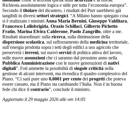
Richiesta assolutamente logica e utile per tutta l’economia europea”.
Secondo il
titolare
del dicastero, i risultati del Pnrr sarebbero già
tangibili in diversi
settori
strategici
. “A Milano hanno spiegato cosa
si è realizzato i ministri
Anna Maria Bernini
,
Giuseppe Valditara
,
Francesco
Lollobrigida
,
Orazio
Schillaci
,
Gilberto Pichetto
Fratin
,
Marina
Elvira
Calderone
,
Paolo
Zangrillo
, oltre a me.
Risultati straordinari: sulla
ricerca
, sulla diminuzione della
dispersione scolastica
, sul rafforzamento della
medicina
territoriale,
sull’energia prodotta sopra i tetti degli edifici a uso agricolo che
preserverà i
terreni
, sui nuovi
servizi
di politica attiva del lavoro,
sulle nuove
assunzioni
che ci saranno dal prossimo anno nella
Pubblica Amministrazione
con le nuove generazioni di
nativi
digitali
”. Foti ammette la possibilità di
singole criticità
nella
gestione di alcuni interventi, ma rivendica il quadro complessivo del
Piano. “Ci sarà pure uno
0,0001 per cento
dei
progetti
che poteva
essere cassato, ma il Piano sta cambiando l’Italia. Non è in buona
fede chi dice il
contrario
”, conclude il ministro.
Aggiornato il 29 maggio 2026 alle ore 14:05