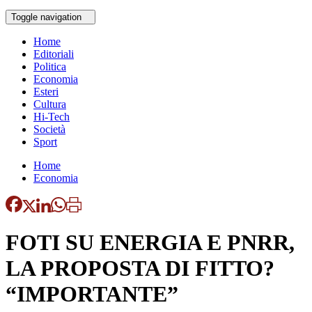
Toggle navigation
Home
Editoriali
Politica
Economia
Esteri
Cultura
Hi-Tech
Società
Sport
Home
Economia
FOTI SU ENERGIA E PNRR,
LA PROPOSTA DI FITTO?
“IMPORTANTE”