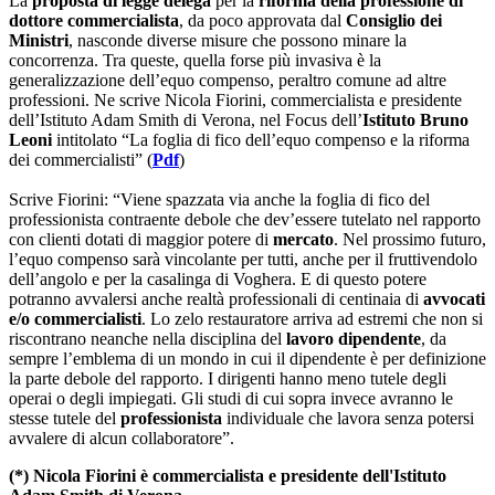
La
proposta di legge delega
per la
riforma della professione di
dottore commercialista
, da poco approvata dal
Consiglio dei
Ministri
, nasconde diverse misure che possono minare la
concorrenza. Tra queste, quella forse più invasiva è la
generalizzazione dell’equo compenso, peraltro comune ad altre
professioni. Ne scrive Nicola Fiorini, commercialista e presidente
dell’Istituto Adam Smith di Verona, nel Focus dell’
Istituto Bruno
Leoni
intitolato “La foglia di fico dell’equo compenso e la riforma
dei commercialisti” (
Pdf
)
Scrive Fiorini: “Viene spazzata via anche la foglia di fico del
professionista contraente debole che dev’essere tutelato nel rapporto
con clienti dotati di maggior potere di
mercato
. Nel prossimo futuro,
l’equo compenso sarà vincolante per tutti, anche per il fruttivendolo
dell’angolo e per la casalinga di Voghera. E di questo potere
potranno avvalersi anche realtà professionali di centinaia di
avvocati
e/o commercialisti
. Lo zelo restauratore arriva ad estremi che non si
riscontrano neanche nella disciplina del
lavoro dipendente
, da
sempre l’emblema di un mondo in cui il dipendente è per definizione
la parte debole del rapporto. I dirigenti hanno meno tutele degli
operai o degli impiegati. Gli studi di cui sopra invece avranno le
stesse tutele del
professionista
individuale che lavora senza potersi
avvalere di alcun collaboratore”.
(*) Nicola Fiorini è commercialista e presidente dell'Istituto