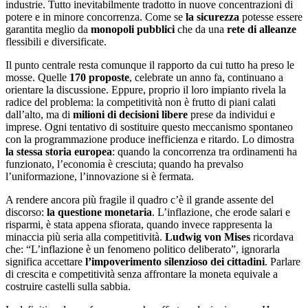
industrie. Tutto inevitabilmente tradotto in nuove concentrazioni di
potere e in minore concorrenza. Come se
la sicurezza
potesse essere
garantita meglio da
monopoli pubblici
che da una
rete di alleanze
flessibili e diversificate.
Il punto centrale resta comunque il rapporto da cui tutto ha preso le
mosse. Quelle
170 proposte
, celebrate un anno fa, continuano a
orientare la discussione. Eppure, proprio il loro impianto rivela la
radice del problema: la competitività non è frutto di piani calati
dall’alto, ma di
milioni di decisioni libere
prese da individui e
imprese. Ogni tentativo di sostituire questo meccanismo spontaneo
con la programmazione produce inefficienza e ritardo. Lo dimostra
la stessa storia europea
: quando la concorrenza tra ordinamenti ha
funzionato, l’economia è cresciuta; quando ha prevalso
l’uniformazione, l’innovazione si è fermata.
A rendere ancora più fragile il quadro c’è il grande assente del
discorso:
la questione monetaria
. L’inflazione, che erode salari e
risparmi, è stata appena sfiorata, quando invece rappresenta la
minaccia più seria alla competitività.
Ludwig von Mises
ricordava
che: “L’inflazione è un fenomeno politico deliberato”, ignorarla
significa accettare
l’impoverimento silenzioso dei cittadini
. Parlare
di crescita e competitività senza affrontare la moneta equivale a
costruire castelli sulla sabbia.