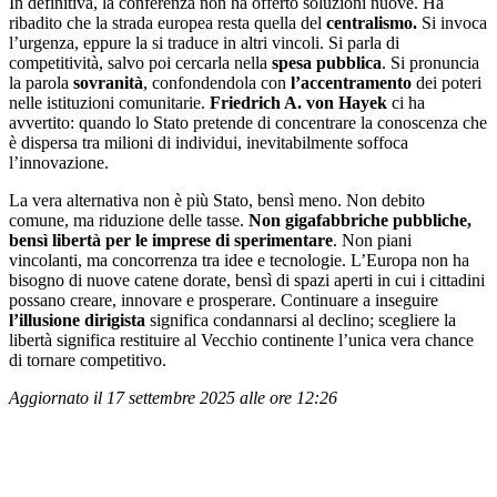
In definitiva, la conferenza non ha offerto soluzioni nuove. Ha
ribadito che la strada europea resta quella del
centralismo.
Si invoca
l’urgenza, eppure la si traduce in altri vincoli. Si parla di
competitività, salvo poi cercarla nella
spesa pubblica
. Si pronuncia
la parola
sovranità
, confondendola con
l’accentramento
dei poteri
nelle istituzioni comunitarie.
Friedrich A. von Hayek
ci ha
avvertito: quando lo Stato pretende di concentrare la conoscenza che
è dispersa tra milioni di individui, inevitabilmente soffoca
l’innovazione.
La vera alternativa non è più Stato, bensì meno. Non debito
comune, ma riduzione delle tasse.
Non gigafabbriche pubbliche,
bensì libertà per le imprese di sperimentare
. Non piani
vincolanti, ma concorrenza tra idee e tecnologie. L’Europa non ha
bisogno di nuove catene dorate, bensì di spazi aperti in cui i cittadini
possano creare, innovare e prosperare. Continuare a inseguire
l’illusione dirigista
significa condannarsi al declino; scegliere la
libertà significa restituire al Vecchio continente l’unica vera chance
di tornare competitivo.
Aggiornato il 17 settembre 2025 alle ore 12:26