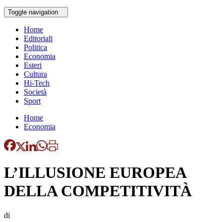
Toggle navigation
Home
Editoriali
Politica
Economia
Esteri
Cultura
Hi-Tech
Società
Sport
Home
Economia
L’ILLUSIONE EUROPEA
DELLA COMPETITIVITÀ
di