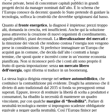
risorse private, bensì di concentrare capitali pubblici in grandi
progetti decisi da manager nominati dall’alto. È lo schema che
l’Europa conosce da decenni: quando lo Stato pretende di guidare la
tecnologia, soffoca la creatività che dovrebbe sprigionarsi dal basso.
Quanto al
fronte energetico
, la diagnosi è impietosa: prezzi troppo
alti, domanda in crescita, reti insufficienti. Anche qui la soluzione
passa attraverso la creazione di nuovi organismi di coordinamento,
appalti pubblici, piani decennali. La
liberalizzazione dei mercati
e
la rimozione dei vincoli che rendono costosa l’energia non vengono
prese in considerazione. Si preferisce immaginare un’Europa che
acquisti gas in comune, che decida dall’alto i contratti a lungo
termine, che sposti quote e incentivi come in un’enorme economia
pianificata. Non si riconosce però che i costi alti sono proprio il
frutto di questa impostazione: senza
un mercato libero
dell’energia
, ogni riforma si traduce in un boomerang.
La stessa logica dirigista emerge nel
settore automobilistico
, che
costituisce la contraddizione più evidente. Draghi ha ammesso che il
divieto di auto tradizionali dal 2035 si fonda su presupposti ormai
superati. Eppure, invece di restituire la libertà di scelta a produttori e
consumatori, ha ribadito la necessità di mantenere un quadro
vincolante, pur con qualche
margine di “flessibilità”.
Parlare di
neutralità tecnologica mentre si impongono scadenze obbligatorie
equivale a negare quella neutralità. Così l’Europa finisce per