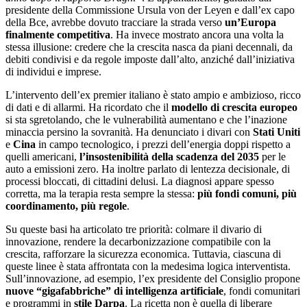
presidente della Commissione Ursula von der Leyen e dall’ex capo
della Bce, avrebbe dovuto tracciare la strada verso
un’Europa
finalmente competitiva
. Ha invece mostrato ancora una volta la
stessa illusione: credere che la crescita nasca da piani decennali, da
debiti condivisi e da regole imposte dall’alto, anziché dall’iniziativa
di individui e imprese.
L’intervento dell’ex premier italiano è stato ampio e ambizioso, ricco
di dati e di allarmi. Ha ricordato che il
modello di crescita europeo
si sta sgretolando, che le vulnerabilità aumentano e che l’inazione
minaccia persino la sovranità. Ha denunciato i divari con
Stati Uniti
e
Cina
in campo tecnologico, i prezzi dell’energia doppi rispetto a
quelli americani,
l’insostenibilità della scadenza del 2035
per le
auto a emissioni zero. Ha inoltre parlato di lentezza decisionale, di
processi bloccati, di cittadini delusi. La diagnosi appare spesso
corretta, ma la terapia resta sempre la stessa:
più fondi comuni, più
coordinamento, più regole
.
Su queste basi ha articolato tre priorità: colmare il divario di
innovazione, rendere la decarbonizzazione compatibile con la
crescita, rafforzare la sicurezza economica. Tuttavia, ciascuna di
queste linee è stata affrontata con la medesima logica interventista.
Sull’innovazione, ad esempio, l’ex presidente del Consiglio propone
nuove “gigafabbriche” di intelligenza artificiale
, fondi comunitari
e programmi in
stile Darpa
. La ricetta non è quella di liberare