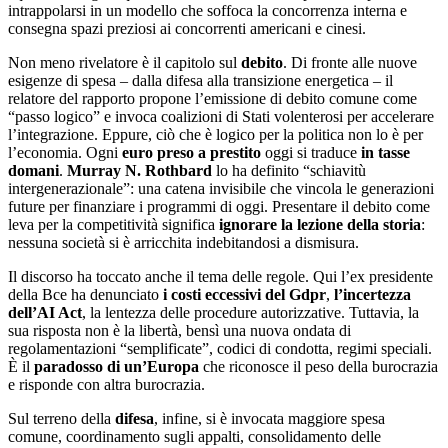
intrappolarsi in un modello che soffoca la concorrenza interna e
consegna spazi preziosi ai concorrenti americani e cinesi.
Non meno rivelatore è il capitolo sul
debito
. Di fronte alle nuove
esigenze di spesa – dalla difesa alla transizione energetica – il
relatore del rapporto propone l’emissione di debito comune come
“passo logico” e invoca coalizioni di Stati volenterosi per accelerare
l’integrazione. Eppure, ciò che è logico per la politica non lo è per
l’economia. Ogni
euro preso a prestito
oggi si traduce
in tasse
domani
.
Murray N. Rothbard
lo ha definito “schiavitù
intergenerazionale”: una catena invisibile che vincola le generazioni
future per finanziare i programmi di oggi. Presentare il debito come
leva per la competitività significa
ignorare la lezione della storia
:
nessuna società si è arricchita indebitandosi a dismisura.
Il discorso ha toccato anche il tema delle regole. Qui l’ex presidente
della Bce ha denunciato
i costi eccessivi del Gdpr
,
l’incertezza
dell’AI Act
, la lentezza delle procedure autorizzative. Tuttavia, la
sua risposta non è la libertà, bensì una nuova ondata di
regolamentazioni “semplificate”, codici di condotta, regimi speciali.
È il
paradosso di un’Europa
che riconosce il peso della burocrazia
e risponde con altra burocrazia.
Sul terreno della
difesa
, infine, si è invocata maggiore spesa
comune, coordinamento sugli appalti, consolidamento delle