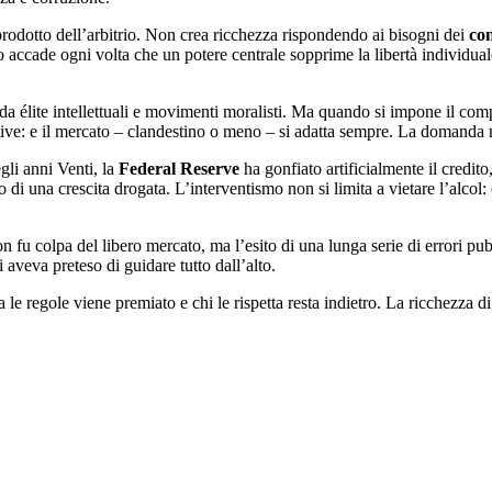
rodotto dell’arbitrio. Non crea ricchezza rispondendo ai bisogni dei
co
o accade ogni volta che un potere centrale sopprime la libertà individua
 da élite intellettuali e movimenti moralisti. Ma quando si impone il com
ernative: e il mercato – clandestino o meno – si adatta sempre. La domand
gli anni Venti, la
Federal Reserve
ha gonfiato artificialmente il credito
co di una crescita drogata. L’interventismo non si limita a vietare l’alcol
n fu colpa del libero mercato, ma l’esito di una lunga serie di errori pub
i aveva preteso di guidare tutto dall’alto.
le regole viene premiato e chi le rispetta resta indietro. La ricchezza d