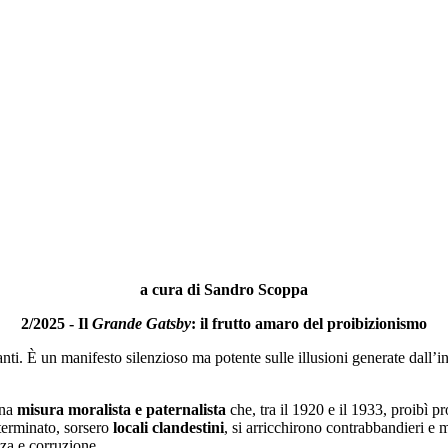
a cura di Sandro Scoppa
2/2025 - Il
Grande Gatsby
: il frutto amaro del proibizionismo
anti. È un manifesto silenzioso ma potente sulle illusioni generate dall’i
una
misura moralista e paternalista
che, tra il 1920 e il 1933, proibì 
terminato, sorsero
locali clandestini
, si arricchirono contrabbandieri e m
nza e corruzione.