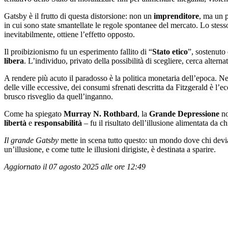
Gatsby è il frutto di questa distorsione: non un
imprenditore
, ma un p
in cui sono state smantellate le regole spontanee del mercato. Lo stess
inevitabilmente, ottiene l’effetto opposto.
Il proibizionismo fu un esperimento fallito di “
Stato etico
”, sostenuto
libera
. L’individuo, privato della possibilità di scegliere, cerca alt
A rendere più acuto il paradosso è la politica monetaria dell’epoca. Ne
delle ville eccessive, dei consumi sfrenati descritta da Fitzgerald è l’e
brusco risveglio da quell’inganno.
Come ha spiegato
Murray N. Rothbard
, la
Grande Depressione
no
libertà
e
responsabilità
– fu il risultato dell’illusione alimentata da ch
Il grande Gatsby
mette in scena tutto questo: un mondo dove chi devia 
un’illusione, e come tutte le illusioni dirigiste, è destinata a sparire.
Aggiornato il 07 agosto 2025 alle ore 12:49