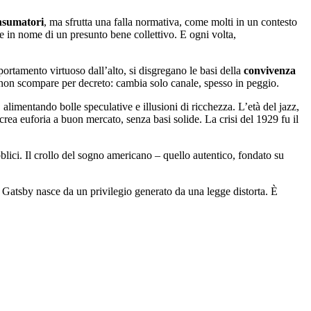
nsumatori
, ma sfrutta una falla normativa, come molti in un contesto
le in nome di un presunto bene collettivo. E ogni volta,
portamento virtuoso dall’alto, si disgregano le basi della
convivenza
a non scompare per decreto: cambia solo canale, spesso in peggio.
, alimentando bolle speculative e illusioni di ricchezza. L’età del jazz,
: crea euforia a buon mercato, senza basi solide. La crisi del 1929 fu il
blici. Il crollo del sogno americano – quello autentico, fondato su
i Gatsby nasce da un privilegio generato da una legge distorta. È