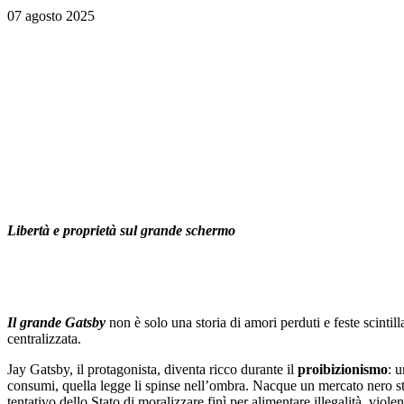
07 agosto 2025
Libertà e proprietà sul grande schermo
Il grande Gatsby
non è solo una storia di amori perduti e feste scintill
centralizzata.
Jay Gatsby, il protagonista, diventa ricco durante il
proibizionismo
: 
consumi, quella legge li spinse nell’ombra. Nacque un mercato nero s
tentativo dello Stato di moralizzare finì per alimentare illegalità, viole