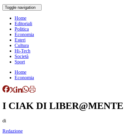
Toggle navigation
Home
Editoriali
Politica
Economia
Esteri
Cultura
Hi-Tech
Società
Sport
Home
Economia
I CIAK DI LIBER@MENTE
di
Redazione