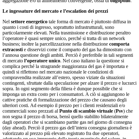
aggregazione e/o di allineamento convergente, ossia di
oligopolio
.
Le ingessature del mercato e l’escalation dei prezzi
Nel
settore energetico
tale forma di mercato è piuttosto diffusa in
quanto i costi di ingresso, soprattutto infrastrutturali, sono
particolarmente elevati. Nella trasmissione e distribuzione peraltro
l’operatore è quasi sempre unico, perché si tratta di un network
business; inoltre la parcellizzazione nella distribuzione
comporta
extracosti
e disservizi come il comparto del gas ha dimostrato con
l’annosa questione degli ambiti. Perciò è preferibile in tali segmenti
di mercato
l’operatore unico
. Nel caso italiano la questione si
complica perché la stragrande maggioranza del gas è importata e
quindi si riflettono nel mercato nazionale le condizioni di
compravendita realizzate all’estero, spesso viziate da situazioni
contingenti, sfruttate dalla speculazione per alzare il prezzo e lucrarci
sopra. In ogni segmento della filiera è dunque possibile che si
imponga un extra costo per i consumatori. A ciò si aggiungono le
cattive pratiche di formalizzazione del prezzo che causano degli
ulteriori costi. Ad esempio il prezzo per i clienti residenziali e/o
commerciali sono prezzati al
Punto di scambio virtuale
(
Psv
) che
non segna il prezzo di borsa, bensì quello stabilito bilateralmente
dagli operatori che si scambiano partite gas nel giorno di consegna
(day ahead). Perciò il prezzo gas dell’intera consegna giornaliera è
valorizzato al prezzo più elevato registrato fra due operatori,
adottando un uso improprio della teoria marginale del valore, in