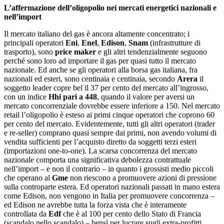
L’affermazione dell’oligopolio nei mercati energetici nazionali e
nell’import
Il mercato italiano del gas è ancora altamente concentrato; i
principali operatori
Eni
,
Enel
,
Edison
,
Snam
(infrastrutture di
trasporto), sono
price maker
e gli altri tendenzialmente seguono
perché sono loro ad importare il gas per quasi tutto il mercato
nazionale. Ed anche se gli operatori alla borsa gas italiana, fra
nazionali ed esteri, sono centinaia e centinaia, secondo
Arera
il
soggetto leader copre bel il 37 per cento del mercato all’ingrosso,
con un indice
Hhi pari a 448
, quando il valore per aversi un
mercato concorrenziale dovrebbe essere inferiore a 150. Nel mercato
retail l’oligopolio è esteso ai primi cinque operatori che coprono 60
per cento del mercato. Evidentemente, tutti gli altri operatori (trader
e re-seller) comprano quasi sempre dai primi, non avendo volumi di
vendita sufficienti per l’acquisto diretto da soggetti terzi esteri
(importazioni one-to-one). La scarsa concorrenza del mercato
nazionale comporta una significativa debolezza contrattuale
nell’import – e non il contrario – in quanto i grossisti medio piccoli
che operano al
Gme
non riescono a promuovere azioni di pressione
sulla controparte estera. Ed operatori nazionali passati in mano estera
come Edison, non vengono in Italia per promuovere concorrenza –
ed Edison ne avrebbe tutta la forza vista che è interamente
controllata da
Edf
che è al 100 per cento dello Stato di Francia
(scandalo nello scandalo) – bensì per lucrare sugli extra-profitti.