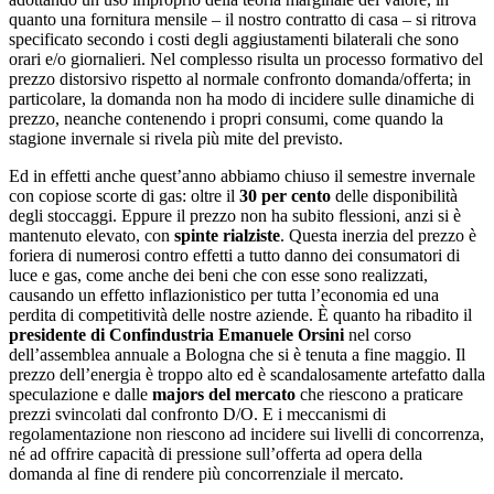
quanto una fornitura mensile – il nostro contratto di casa – si ritrova
specificato secondo i costi degli aggiustamenti bilaterali che sono
orari e/o giornalieri. Nel complesso risulta un processo formativo del
prezzo distorsivo rispetto al normale confronto domanda/offerta; in
particolare, la domanda non ha modo di incidere sulle dinamiche di
prezzo, neanche contenendo i propri consumi, come quando la
stagione invernale si rivela più mite del previsto.
Ed in effetti anche quest’anno abbiamo chiuso il semestre invernale
con copiose scorte di gas: oltre il
30 per cento
delle disponibilità
degli stoccaggi. Eppure il prezzo non ha subito flessioni, anzi si è
mantenuto elevato, con
spinte rialziste
. Questa inerzia del prezzo è
foriera di numerosi contro effetti a tutto danno dei consumatori di
luce e gas, come anche dei beni che con esse sono realizzati,
causando un effetto inflazionistico per tutta l’economia ed una
perdita di competitività delle nostre aziende. È quanto ha ribadito il
presidente
di Confindustria
Emanuele Orsini
nel corso
dell’assemblea annuale a Bologna che si è tenuta a fine maggio. Il
prezzo dell’energia è troppo alto ed è scandalosamente artefatto dalla
speculazione e dalle
majors del mercato
che riescono a praticare
prezzi svincolati dal confronto D/O. E i meccanismi di
regolamentazione non riescono ad incidere sui livelli di concorrenza,
né ad offrire capacità di pressione sull’offerta ad opera della
domanda al fine di rendere più concorrenziale il mercato.