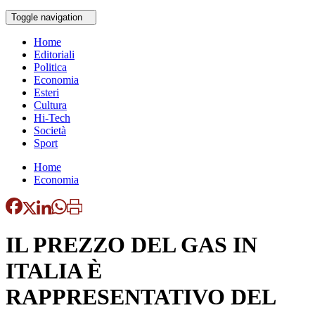
Toggle navigation
Home
Editoriali
Politica
Economia
Esteri
Cultura
Hi-Tech
Società
Sport
Home
Economia
IL PREZZO DEL GAS IN
ITALIA È
RAPPRESENTATIVO DEL