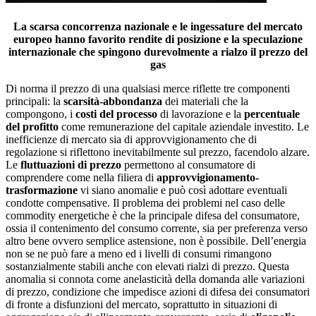
La scarsa concorrenza nazionale e le ingessature del mercato
europeo hanno favorito rendite di posizione e la speculazione
internazionale che spingono durevolmente a rialzo il prezzo del
gas
Di norma il prezzo di una qualsiasi merce riflette tre componenti
principali: la
scarsità-abbondanza
dei materiali che la
compongono, i
costi del processo
di lavorazione e la
percentuale
del profitto
come remunerazione del capitale aziendale investito. Le
inefficienze di mercato sia di approvvigionamento che di
regolazione si riflettono inevitabilmente sul prezzo, facendolo alzare.
Le
fluttuazioni di prezzo
permettono al consumatore di
comprendere come nella filiera di
approvvigionamento-
trasformazione
vi siano anomalie e può così adottare eventuali
condotte compensative. Il problema dei problemi nel caso delle
commodity energetiche è che la principale difesa del consumatore,
ossia il contenimento del consumo corrente, sia per preferenza verso
altro bene ovvero semplice astensione, non è possibile. Dell’energia
non se ne può fare a meno ed i livelli di consumi rimangono
sostanzialmente stabili anche con elevati rialzi di prezzo. Questa
anomalia si connota come anelasticità della domanda alle variazioni
di prezzo, condizione che impedisce azioni di difesa dei consumatori
di fronte a disfunzioni del mercato, soprattutto in situazioni di