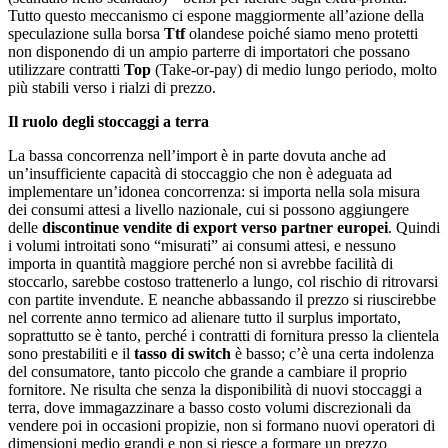
Tutto questo meccanismo ci espone maggiormente all’azione della
speculazione sulla borsa
Ttf
olandese poiché siamo meno protetti
non disponendo di un ampio parterre di importatori che possano
utilizzare contratti
Top
(Take-or-pay) di medio lungo periodo, molto
più stabili verso i rialzi di prezzo.
Il ruolo degli stoccaggi a terra
La bassa concorrenza nell’import è in parte dovuta anche ad
un’insufficiente capacità di stoccaggio che non è adeguata ad
implementare un’idonea concorrenza: si importa nella sola misura
dei consumi attesi a livello nazionale, cui si possono aggiungere
delle
discontinue vendite di export
verso
partner europei
. Quindi
i volumi introitati sono “misurati” ai consumi attesi, e nessuno
importa in quantità maggiore perché non si avrebbe facilità di
stoccarlo, sarebbe costoso trattenerlo a lungo, col rischio di ritrovarsi
con partite invendute. E neanche abbassando il prezzo si riuscirebbe
nel corrente anno termico ad alienare tutto il surplus importato,
soprattutto se è tanto, perché i contratti di fornitura presso la clientela
sono prestabiliti e il
tasso di switch
è basso; c’è una certa indolenza
del consumatore, tanto piccolo che grande a cambiare il proprio
fornitore. Ne risulta che senza la disponibilità di nuovi stoccaggi a
terra, dove immagazzinare a basso costo volumi discrezionali da
vendere poi in occasioni propizie, non si formano nuovi operatori di
dimensioni medio grandi e non si riesce a formare un prezzo