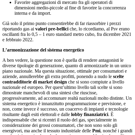
Favorire aggregazioni di mercato fra gli operatori di
dimensioni medio-piccole al fine di favorire la concorrenza
interna e da import.
Già solo il primo punto consentirebbe di far riassorbire i prezzi
riportando gas ai
valori pre-bellici
che, lo ricordiamo, al Psv erano
oscillanti fra lo 0,5 – 1 euro standard metro cubo, fra dicembre 2021
e febbraio 2022.
L’armonizzazione del sistema energetico
A ben vedere, la questione non è quella di rendere antagonisti le
diverse tipologie di generazione, quanto di armonizzarle in un unico
piano nazionale. Ma questa situazione, ottimale per consumatori e
aziende, annullerebbe gli extra profitti, ponendo a nudo le
scelte
contradditorie di market design
che si sono compiute a livello
nazionale ed europeo. Per quest’ultimo livello tali scelte si sono
dimostrate manchevoli di una sintesi che riuscisse,
progressivamente, ad accomunare realtà nazionali molto distinte. Un
sistema energetico è innanzitutto programmazione e previsione, e
non, come invece è successo, un coacervo di impianti e tecnologie
risultante dagli esiti elettorali e dalle
lobby finanziatrici
. È
indispensabile che si ricentri il ruolo del gas, specialmente in
considerazione dei grossi consumatori, che non sono solo gli
energivori, ma anche il tessuto industriale delle
Pmi
, nonché i grandi