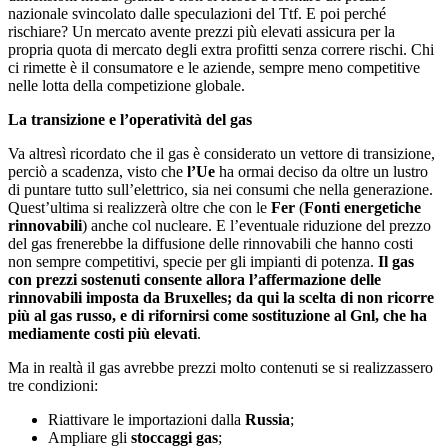
nazionale svincolato dalle speculazioni del Ttf. E poi perché
rischiare? Un mercato avente prezzi più elevati assicura per la
propria quota di mercato degli extra profitti senza correre rischi. Chi
ci rimette è il consumatore e le aziende, sempre meno competitive
nelle lotta della competizione globale.
La transizione e l’operatività del gas
Va altresì ricordato che il gas è considerato un vettore di transizione,
perciò a scadenza, visto che
l’Ue
ha ormai deciso da oltre un lustro
di puntare tutto sull’elettrico, sia nei consumi che nella generazione.
Quest’ultima si realizzerà oltre che con le
Fer
(
Fonti energetiche
rinnovabili
) anche col nucleare. E l’eventuale riduzione del prezzo
del gas frenerebbe la diffusione delle rinnovabili che hanno costi
non sempre competitivi, specie per gli impianti di potenza.
Il gas
con prezzi sostenuti consente allora l’affermazione delle
rinnovabili imposta da Bruxelles; da qui la scelta di non ricorre
più al gas russo, e di rifornirsi come sostituzione al Gnl, che ha
mediamente costi più elevati
.
Ma in realtà il gas avrebbe prezzi molto contenuti se si realizzassero
tre condizioni:
Riattivare le importazioni dalla
Russia
;
Ampliare gli
stoccaggi gas
;