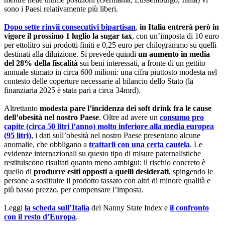
sono i Paesi relativamente più liberi.
Dopo sette rinvii consecutivi bipartisan
,
in Italia entrerà però in
vigore il prossimo 1 luglio la sugar tax
, con un’imposta di 10 euro
per ettolitro sui prodotti finiti e 0,25 euro per chilogrammo su quelli
destinati alla diluizione. Si prevede quindi
un aumento in media
del 28% della fiscalità
sui beni interessati, a fronte di un gettito
annuale stimato in circa 600 milioni: una cifra piuttosto modesta nel
contesto delle coperture necessarie al bilancio dello Stato (la
finanziaria 2025 è stata pari a circa 34mrd).
Altrettanto
modesta pare l’incidenza dei soft drink fra le cause
dell’obesità nel nostro Paese
. Oltre ad avere un
consumo pro
capite (circa 50 litri l’anno) molto inferiore alla media europea
(95 litri)
, i dati sull’obesità nel nostro Paese presentano alcune
anomalie, che obbligano a
trattarli con una certa cautela
. Le
evidenze internazionali su questo tipo di misure paternalistiche
restituiscono risultati quanto meno ambigui: il rischio concreto è
quello di
produrre esiti opposti a quelli desiderati
, spingendo le
persone a sostituire il prodotto tassato con altri di minore qualità e
più basso prezzo, per compensare l’imposta.
Leggi
la scheda sull’Italia
del Nanny State Index e
il confronto
con il resto d’Europa
.