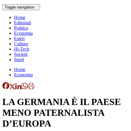
Toggle navigation
Home
Editoriali
Politica
Economia
Esteri
Cultura
Hi-Tech
Società
Sport
Home
Economia
LA GERMANIA È IL PAESE
MENO PATERNALISTA
D’EUROPA