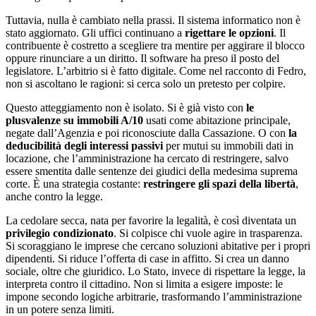
Tuttavia, nulla è cambiato nella prassi. Il sistema informatico non è
stato aggiornato. Gli uffici continuano a
rigettare le opzioni
. Il
contribuente è costretto a scegliere tra mentire per aggirare il blocco
oppure rinunciare a un diritto. Il software ha preso il posto del
legislatore. L’arbitrio si è fatto digitale. Come nel racconto di Fedro,
non si ascoltano le ragioni: si cerca solo un pretesto per colpire.
Questo atteggiamento non è isolato. Si è già visto con
le
plusvalenze su immobili A/10
usati come abitazione principale,
negate dall’Agenzia e poi riconosciute dalla Cassazione. O con
la
deducibilità degli interessi passivi
per mutui su immobili dati in
locazione, che l’amministrazione ha cercato di restringere, salvo
essere smentita dalle sentenze dei giudici della medesima suprema
corte. È una strategia costante:
restringere gli spazi della libertà
,
anche contro la legge.
La cedolare secca, nata per favorire la legalità, è così diventata un
privilegio condizionato
. Si colpisce chi vuole agire in trasparenza.
Si scoraggiano le imprese che cercano soluzioni abitative per i propri
dipendenti. Si riduce l’offerta di case in affitto. Si crea un danno
sociale, oltre che giuridico. Lo Stato, invece di rispettare la legge, la
interpreta contro il cittadino. Non si limita a esigere imposte: le
impone secondo logiche arbitrarie, trasformando l’amministrazione
in un potere senza limiti.