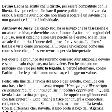
Bruno Leoni
ha scritto che
il diritto
, per essere compatibile con la
libertà, deve precedere e limitare il potere politico, non derivare da
esso. Un sistema giuridico che non limiti il potere è un sistema che
non garantisce la libertà individuale.
Anthony de Jasay
, dal canto suo, ha osservato che
la tassazione
è
un atto coercitivo, e dovrebbe essere l’autorità a fornire le ragioni del
suo uso, non il cittadino a spiegare perché ne è esente. Ma in Italia
accade il contrario. L’onere della prova è rovesciato. La
libertà
fiscale
è vista come un’anomalia. E ogni agevolazione come una
concessione che può essere revocata per via interpretativa.
Per questo le pronunce del supremo consesso giurisdizionale devono
essere non solo rispettate, ma fatte valere. Perché tutelano un
principio che vale per tutti:
la legalità
. E perché affermano, contro
l’arbitrio, che le parole hanno un senso, e la legge un valore.
Fedro, alla fine della favola del lupo e dell’agnello, conclude con
una frase che è un monito senza tempo: “
Haec propter illos scripta
est homines fabula, qui fictis causis innocentes opprimunt
” (“Questa
favola è stata scritta per quegli uomini che opprimono gli innocenti
con falsi pretesti”). Ecco: finché
il fisco
continuerà a comportarsi
così, non saremo in uno Stato di diritto, ma dentro quella favola.
Con la differenza che, stavolta, il lupo porta il logo dell’
Agenzia