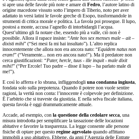
si apre una delle favole più note e amare di
Fedro
, l’autore latino di
origine macedone vissuto sotto l’impero di Tiberio, noto per aver
adattato in versi latini le favole greche di Esopo, trasformandole in
strumenti di critica morale e politica. La favola poi prosegue. Il lupo,
postosi a monte, accusa l’agnello di intorbidargli l’acqua.
Quest’ultimo gli fa notare che, essendo più a valle, ciò non è
possibile. Allora il rapace insiste: “
Ante hos sex menses male ‒ ait ‒
dixisti mihi
” (“Sei mesi fa mi hai insultato”). L’altro replica
innocentemente che allora non era ancora nato: “
Equidem natus non
eram!
” (“Veramente... non ero ancora nato!”). Ma il predatore non
cerca giustificazioni:
“Pater, hercle, tuus - ille inquit - male dixit
mihi!
” (“Per Ercole! Tuo padre ‒ disse il lupo ‒ ha parlato male di
me!”).
E così lo afferra e lo sbrana, infliggendogli
una condanna ingiusta
,
fondata solo sulla prepotenza. Quando il potere non vuole sentire
ragioni, la verità non conta: l’innocente è colpevole per definizione.
È l’arbitrio che si traveste da giustizia. E nella selva fiscale italiana,
questa favola è oggi drammaticamente attuale.
Accade, ad esempio, con
la questione della cedolare secca
, una
misura introdotta per semplificare la tassazione delle locazioni
abitative e favorire la trasparenza. La legge consente alle persone
fisiche di optare per questo
regime agevolato
quando affittano
immobili a uso abitativo. Ebbene, da anni l’Agenzia delle Entrate