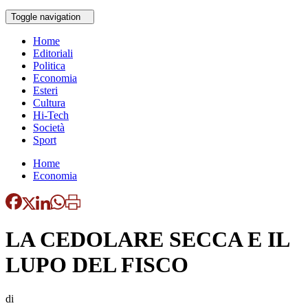
Toggle navigation
Home
Editoriali
Politica
Economia
Esteri
Cultura
Hi-Tech
Società
Sport
Home
Economia
LA CEDOLARE SECCA E IL
LUPO DEL FISCO
di