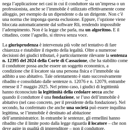
nega l’applicazione nei casi in cui il conduttore sia un’impresa o un
professionista, anche se l’immobile è utilizzato effettivamente come
alloggio, per esempio da un dipendente o da un dirigente. Non c’è
una norma che imponga questa esclusione. Eppure, l’opzione viene
bloccata automaticamente dal software Rli, rendendo impossibile
l’adempimento. Non è la legge che parla, ma
un algoritmo.
E il
cittadino, come l’agnello, si ritrova senza voce.
La
giurisprudenza
è intervenuta più volte nel tentativo di fare
chiarezza e ristabilire il rispetto della legalità. Oltre a numerose
decisioni dei giudici tributari, è particolarmente rilevante la
sentenza
n. 12395 del 2024 della Corte di Cassazione
, che ha stabilito come
il conduttore possa anche essere un soggetto economico, a
condizione che il locatore sia una persona fisica e l’immobile sia
adibito a uso abitativo. Tale orientamento è stato successivamente
ribadito e consolidato dalle sentenze n. 12076 e n. 12079, entrambe
emesse il 7 maggio 2025. Nel primo caso, i giudici di legittimità
hanno riconosciuto
la legittimità della cedolare secca
anche
quando il conduttore è una
fondazione
, se l’uso dell’immobile è
abitativo (nel caso concreto, per il presidente della fondazione). Nel
secondo, ha confermato che anche
una società
può essere inquilina
legittima, se l’immobile è destinato ad abitazione
dell’amministratrice. In entrambe le sentenze, gli ermellini hanno
ribadito che il limite posto dalla legge riguarda
il locatore
– che non
deve agire in qualità di imprenditore – non il conduttore.