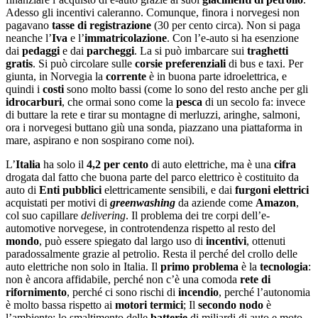
Adesso gli incentivi caleranno. Comunque, finora i norvegesi non
pagavano
tasse di registrazione
(30 per cento circa). Non si paga
neanche l’
Iva
e l’
immatricolazione
. Con l’e-auto si ha esenzione
dai
pedaggi
e dai
parcheggi
. La si può imbarcare sui
traghetti
gratis
. Si può circolare sulle
corsie preferenziali
di bus e taxi. Per
giunta, in Norvegia la
corrente
è in buona parte idroelettrica, e
quindi i
costi
sono molto bassi (come lo sono del resto anche per gli
idrocarburi
, che ormai sono come la
pesca
di un secolo fa: invece
di buttare la rete e tirar su montagne di merluzzi, aringhe, salmoni,
ora i norvegesi buttano giù una sonda, piazzano una piattaforma in
mare, aspirano e non sospirano come noi).
L’
Italia
ha solo il
4,2 per cento
di auto elettriche, ma è una
cifra
drogata dal fatto che buona parte del parco elettrico è costituito da
auto di
Enti pubblici
elettricamente sensibili, e dai
furgoni elettrici
acquistati per motivi di
greenwashing
da aziende come
Amazon
,
col suo capillare
delivering
. Il problema dei tre corpi dell’e-
automotive norvegese, in controtendenza rispetto al resto del
mondo
, può essere spiegato dal largo uso di
incentivi
, ottenuti
paradossalmente grazie al petrolio. Resta il perché del crollo delle
auto elettriche non solo in Italia. Il
primo problema
è la
tecnologia
:
non è ancora affidabile, perché non c’è una comoda
rete di
rifornimento
, perché ci sono rischi di
incendio
, perché l’autonomia
è molto bassa rispetto ai
motori termici
; Il
secondo nodo
è
l’ambiente: lo smaltimento delle
batterie
di miliardi di auto e moto