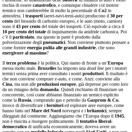
rischia di essere
catastrofico
, e comunque chiudere col motore
termico non cambierebbe di molto la percentuale di
Co2
in
atmosfera. I
trasporti
(aerei-navi-treni-auto) producono il
30 per
cento
del biossido di carbonio europeo, e le auto (moto, camion)
sono il
43 per cento
del totale dei trasporti. Ciò equivale a circa il
10 per cento del totale
di inquinamento da anidride carbonica. Poi
c’è il
particolato
, ma questo in parte è prodotto dalla
polverizzazione degli
pneumatici
. Non conviene piuttosto pensare a
come fornire
energia pulita alle grandi industrie
, che sono
energivore al massimo
?
Il
terzo problema
è la politica. Qui siamo di fronte a un’
Europa
messa molto male.
Bruxelles
ha imposto una
dead line
per i motori
termici senza prima aver consultato i nostri
produttori
. Il risultato è
che non conviene comprare e-auto, e come. Anzi: conviene alla
Cina
, ma non alle
produzioni europee
, già depresse per conto loro
da un ristagno della
domanda
. Quindi rischiamo di finanziare un
concorrente, così come abbiamo finanziato un nemico esplicito
come la
Russia
, comprando gas e petrolio da
Gazprom & Co.
invece di diversificare i
fornitori
ed esplorare aree europee, come
hanno fatto nel
Mare del Nord
norvegesi e i
britannici
, sempre
dileggiati dal continente. Aggiungiamo che l’Europa dopo il
1945
,
non è riuscita a risorgere politicamente. Il
tentativo liberal-
democratico
di unificarla economicamente, doveva avere un
seguito con un
modello federale
come negli
Stati Uniti
, e non con