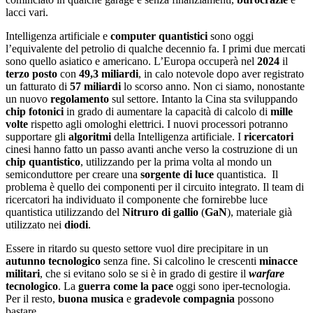
lacci vari.
Intelligenza artificiale e
computer quantistici
sono oggi
l’equivalente del petrolio di qualche decennio fa. I primi due mercati
sono quello asiatico e americano. L’Europa occuperà nel
2024
il
terzo posto
con
49,3 miliardi
, in calo notevole dopo aver registrato
un fatturato di
57 miliardi
lo scorso anno. Non ci siamo, nonostante
un nuovo
regolamento
sul settore. Intanto la Cina sta sviluppando
chip fotonici
in grado di aumentare la capacità di calcolo di
mille
volte
rispetto agli omologhi elettrici. I nuovi processori potranno
supportare gli
algoritmi
della Intelligenza artificiale. I
ricercatori
cinesi hanno fatto un passo avanti anche verso la costruzione di un
chip quantistico
, utilizzando per la prima volta al mondo un
semiconduttore per creare una
sorgente di luce
quantistica. Il
problema è quello dei componenti per il circuito integrato. Il team di
ricercatori ha individuato il componente che fornirebbe luce
quantistica utilizzando del
Nitruro di gallio
(
GaN
), materiale già
utilizzato nei
diodi
.
Essere in ritardo su questo settore vuol dire precipitare in un
autunno tecnologico
senza fine. Si calcolino le crescenti
minacce
militari
, che si evitano solo se si è in grado di gestire il
warfare
tecnologico
. La
guerra come la pace
oggi sono iper-tecnologia.
Per il resto,
buona
musica
e
gradevole compagnia
possono
bastare.