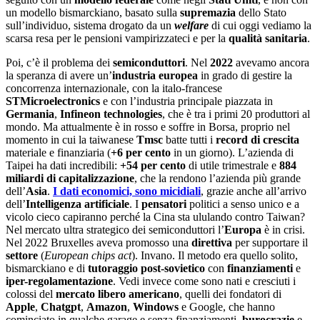
un modello bismarckiano, basato sulla
supremazia
dello Stato
sull’individuo, sistema drogato da un
welfare
di cui oggi vediamo la
scarsa resa per le pensioni vampirizzateci e per la
qualità sanitaria
.
Poi, c’è il problema dei
semiconduttori
. Nel
2022
avevamo ancora
la speranza di avere un’
industria europea
in grado di gestire la
concorrenza internazionale, con la italo-francese
STMicroelectronics
e con l’industria principale piazzata in
Germania
,
Infineon technologies
, che è tra i primi 20 produttori al
mondo. Ma attualmente è in rosso e soffre in Borsa, proprio nel
momento in cui la taiwanese
Tmsc
batte tutti i
record di crescita
materiale e finanziaria (
+6 per cento
in un giorno). L’azienda di
Taipei ha dati incredibili:
+54 per cento
di utile trimestrale e
884
miliardi di capitalizzazione
, che la rendono l’azienda più grande
dell’
Asia
.
I dati economici, sono micidiali
, grazie anche all’arrivo
dell’
Intelligenza artificiale
. I
pensatori
politici a senso unico e a
vicolo cieco capiranno perché la Cina sta ululando contro Taiwan?
Nel mercato ultra strategico dei semiconduttori l’
Europa
è in crisi.
Nel 2022 Bruxelles aveva promosso una
direttiva
per supportare il
settore
(
European chips act
). Invano. Il metodo era quello solito,
bismarckiano e di
tutoraggio post-sovietico
con
finanziamenti
e
iper-regolamentazione
. Vedi invece come sono nati e cresciuti i
colossi del
mercato libero americano
, quelli dei fondatori di
Apple
,
Chatgpt
,
Amazon
,
Windows
e Google, che hanno
cominciato in qualche garage e senza finanziamenti,
burocrazie
e