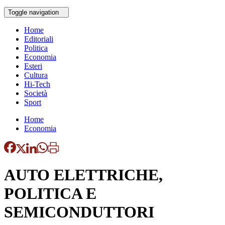
Toggle navigation
Home
Editoriali
Politica
Economia
Esteri
Cultura
Hi-Tech
Società
Sport
Home
Economia
AUTO ELETTRICHE,
POLITICA E
SEMICONDUTTORI