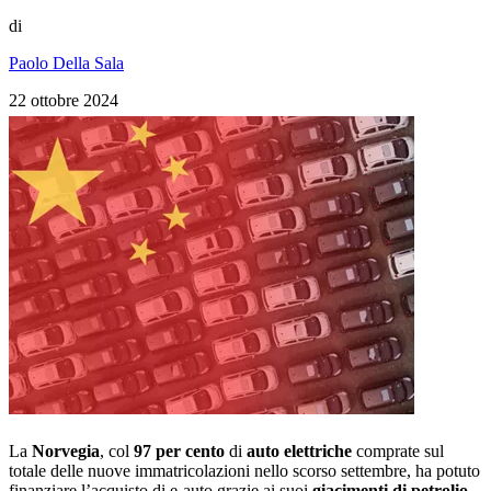
di
Paolo Della Sala
22 ottobre 2024
La
Norvegia
, col
97 per cento
di
auto elettriche
comprate sul
totale delle nuove immatricolazioni nello scorso settembre, ha potuto
finanziare l’acquisto di e-auto grazie ai suoi
giacimenti di petrolio
.