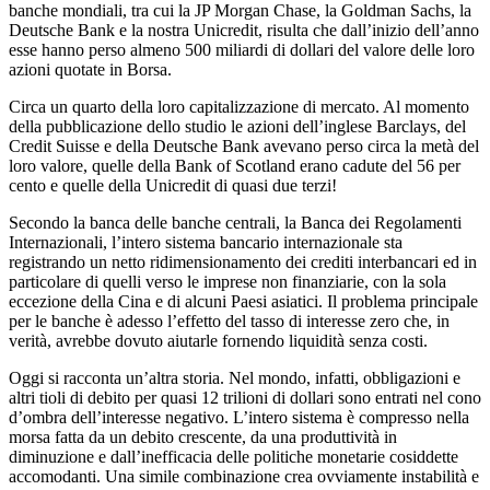
banche mondiali, tra cui la JP Morgan Chase, la Goldman Sachs, la
Deutsche Bank e la nostra Unicredit, risulta che dall’inizio dell’anno
esse hanno perso almeno 500 miliardi di dollari del valore delle loro
azioni quotate in Borsa.
Circa un quarto della loro capitalizzazione di mercato. Al momento
della pubblicazione dello studio le azioni dell’inglese Barclays, del
Credit Suisse e della Deutsche Bank avevano perso circa la metà del
loro valore, quelle della Bank of Scotland erano cadute del 56 per
cento e quelle della Unicredit di quasi due terzi!
Secondo la banca delle banche centrali, la Banca dei Regolamenti
Internazionali, l’intero sistema bancario internazionale sta
registrando un netto ridimensionamento dei crediti interbancari ed in
particolare di quelli verso le imprese non finanziarie, con la sola
eccezione della Cina e di alcuni Paesi asiatici. Il problema principale
per le banche è adesso l’effetto del tasso di interesse zero che, in
verità, avrebbe dovuto aiutarle fornendo liquidità senza costi.
Oggi si racconta un’altra storia. Nel mondo, infatti, obbligazioni e
altri tioli di debito per quasi 12 trilioni di dollari sono entrati nel cono
d’ombra dell’interesse negativo. L’intero sistema è compresso nella
morsa fatta da un debito crescente, da una produttività in
diminuzione e dall’inefficacia delle politiche monetarie cosiddette
accomodanti. Una simile combinazione crea ovviamente instabilità e