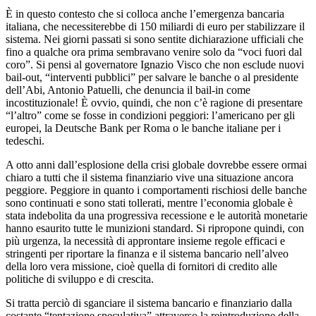
È in questo contesto che si colloca anche l’emergenza bancaria
italiana, che necessiterebbe di 150 miliardi di euro per stabilizzare il
sistema. Nei giorni passati si sono sentite dichiarazione ufficiali che
fino a qualche ora prima sembravano venire solo da “voci fuori dal
coro”. Si pensi al governatore Ignazio Visco che non esclude nuovi
bail-out, “interventi pubblici” per salvare le banche o al presidente
dell’Abi, Antonio Patuelli, che denuncia il bail-in come
incostituzionale! È ovvio, quindi, che non c’è ragione di presentare
“l’altro” come se fosse in condizioni peggiori: l’americano per gli
europei, la Deutsche Bank per Roma o le banche italiane per i
tedeschi.
A otto anni dall’esplosione della crisi globale dovrebbe essere ormai
chiaro a tutti che il sistema finanziario vive una situazione ancora
peggiore. Peggiore in quanto i comportamenti rischiosi delle banche
sono continuati e sono stati tollerati, mentre l’economia globale è
stata indebolita da una progressiva recessione e le autorità monetarie
hanno esaurito tutte le munizioni standard. Si ripropone quindi, con
più urgenza, la necessità di approntare insieme regole efficaci e
stringenti per riportare la finanza e il sistema bancario nell’alveo
della loro vera missione, cioè quella di fornitori di credito alle
politiche di sviluppo e di crescita.
Si tratta perciò di sganciare il sistema bancario e finanziario dalla
costante “tentazione speculativa” attraverso la reintroduzione della