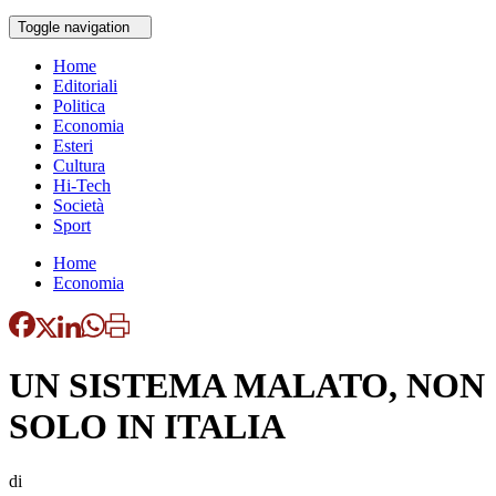
Toggle navigation
Home
Editoriali
Politica
Economia
Esteri
Cultura
Hi-Tech
Società
Sport
Home
Economia
UN SISTEMA MALATO, NON
SOLO IN ITALIA
di