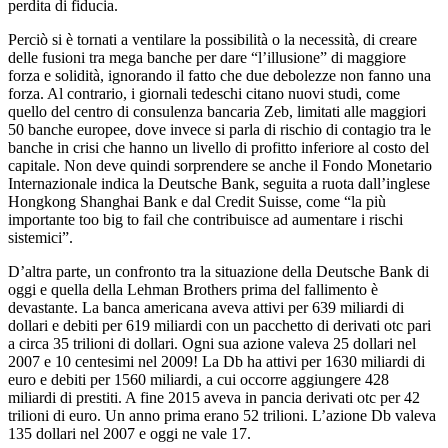
perdita di fiducia.
Perciò si è tornati a ventilare la possibilità o la necessità, di creare
delle fusioni tra mega banche per dare “l’illusione” di maggiore
forza e solidità, ignorando il fatto che due debolezze non fanno una
forza. Al contrario, i giornali tedeschi citano nuovi studi, come
quello del centro di consulenza bancaria Zeb, limitati alle maggiori
50 banche europee, dove invece si parla di rischio di contagio tra le
banche in crisi che hanno un livello di profitto inferiore al costo del
capitale. Non deve quindi sorprendere se anche il Fondo Monetario
Internazionale indica la Deutsche Bank, seguita a ruota dall’inglese
Hongkong Shanghai Bank e dal Credit Suisse, come “la più
importante too big to fail che contribuisce ad aumentare i rischi
sistemici”.
D’altra parte, un confronto tra la situazione della Deutsche Bank di
oggi e quella della Lehman Brothers prima del fallimento è
devastante. La banca americana aveva attivi per 639 miliardi di
dollari e debiti per 619 miliardi con un pacchetto di derivati otc pari
a circa 35 trilioni di dollari. Ogni sua azione valeva 25 dollari nel
2007 e 10 centesimi nel 2009! La Db ha attivi per 1630 miliardi di
euro e debiti per 1560 miliardi, a cui occorre aggiungere 428
miliardi di prestiti. A fine 2015 aveva in pancia derivati otc per 42
trilioni di euro. Un anno prima erano 52 trilioni. L’azione Db valeva
135 dollari nel 2007 e oggi ne vale 17.