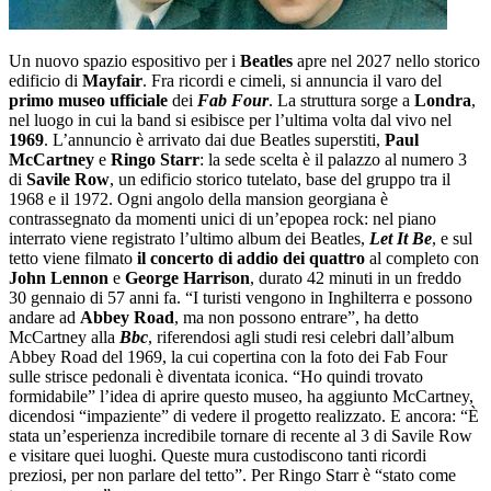
Un nuovo spazio espositivo per i
Beatles
apre nel 2027 nello storico
edificio di
Mayfair
. Fra ricordi e cimeli, si annuncia il varo del
primo museo ufficiale
dei
Fab Four
. La struttura sorge a
Londra
,
nel luogo in cui la band si esibisce per l’ultima volta dal vivo nel
1969
. L’annuncio è arrivato dai due Beatles superstiti,
Paul
McCartney
e
Ringo Starr
: la sede scelta è il palazzo al numero 3
di
Savile Row
, un edificio storico tutelato, base del gruppo tra il
1968 e il 1972. Ogni angolo della mansion georgiana è
contrassegnato da momenti unici di un’epopea rock: nel piano
interrato viene registrato l’ultimo album dei Beatles,
Let It Be
, e sul
tetto viene filmato
il concerto di addio dei quattro
al completo con
John Lennon
e
George Harrison
, durato 42 minuti in un freddo
30 gennaio di 57 anni fa. “I turisti vengono in Inghilterra e possono
andare ad
Abbey Road
, ma non possono entrare”, ha detto
McCartney alla
Bbc
, riferendosi agli studi resi celebri dall’album
Abbey Road del 1969, la cui copertina con la foto dei Fab Four
sulle strisce pedonali è diventata iconica. “Ho quindi trovato
formidabile” l’idea di aprire questo museo, ha aggiunto McCartney,
dicendosi “impaziente” di vedere il progetto realizzato. E ancora: “È
stata un’esperienza incredibile tornare di recente al 3 di Savile Row
e visitare quei luoghi. Queste mura custodiscono tanti ricordi
preziosi, per non parlare del tetto”. Per Ringo Starr è “stato come