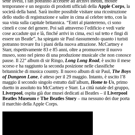
sette livelli, i fan potranno accedere ad archivi inediti, mostre
temporanee e un negozio di prodotti ufficiali della
Apple Corps
, la
società della band. Sarà inoltre possibile visitare una ricostruzione
dello studio di registrazione e salire in cima al celebre tetto, con la
sua vista sulla capitale britannica. “Entri al pianterreno, ci sono
cimeli e cose del genere. Poi sali attraverso l’edificio e vedi varie
cose accadute qui e là, finché arrivi in cima, esci sul tetto e fingi di
essere un Beatle”, ha spiegato sir Paul riassumendo quanto i turisti
potranno trovare fra i piani della nuova attrazione. McCartney e
Starr, rispettivamente 83 e 85 anni, oltre a promuovere il nuovo
museo, sono nel pieno di una produzione musicale che non conosce
pause. Il 22° album di sir Ringo,
Long
Long Road
, è uscito il mese
scorso e ha raggiunto la seconda posizione nelle classifiche
britanniche di musica country. Il nuovo album di sir Paul,
The Boys
of
Dungeon Lane
, è atteso per il 29 maggio. Intanto, è uscito l’8
maggio il secondo singolo estratto dall’album,
Home to Us
, primo
duetto in assoluto tra McCartney e Starr. La città natale del gruppo,
Liverpool
, ospita già due musei dedicati ai Beatles – il
Liverpool
Beatles Museum
e
The Beatles Story
– ma nessuno dei due porta
il marchio della Apple Corps.