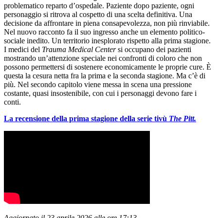
problematico reparto d’ospedale. Paziente dopo paziente, ogni
personaggio si ritrova al cospetto di una scelta definitiva. Una
decisione da affrontare in piena consapevolezza, non più rinviabile.
Nel nuovo racconto fa il suo ingresso anche un elemento politico-
sociale inedito. Un territorio inesplorato rispetto alla prima stagione.
I medici del
Trauma Medical Center
si occupano dei pazienti
mostrando un’attenzione speciale nei confronti di coloro che non
possono permettersi di sostenere economicamente le proprie cure. È
questa la cesura netta fra la prima e la seconda stagione. Ma c’è di
più. Nel secondo capitolo viene messa in scena una pressione
costante, quasi insostenibile, con cui i personaggi devono fare i
conti.
La recensione della prima stagione della serie tivù
The Pitt.
Aggiornato il 23 aprile 2026 alle ore 17:13