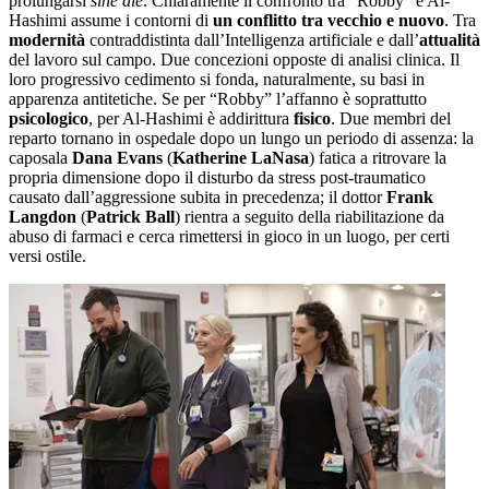
prolungarsi
sine die
. Chiaramente il confronto tra “Robby” e Al-
Hashimi assume i contorni di
un conflitto tra vecchio e nuovo
. Tra
modernità
contraddistinta dall’Intelligenza artificiale e dall’
attualità
del lavoro sul campo. Due concezioni opposte di analisi clinica. Il
loro progressivo cedimento si fonda, naturalmente, su basi in
apparenza antitetiche. Se per “Robby” l’affanno è soprattutto
psicologico
, per Al-Hashimi è addirittura
fisico
. Due membri del
reparto tornano in ospedale dopo un lungo un periodo di assenza: la
caposala
Dana Evans
(
Katherine LaNasa
) fatica a ritrovare la
propria dimensione dopo il disturbo da stress post-traumatico
causato dall’aggressione subita in precedenza; il dottor
Frank
Langdon
(
Patrick Ball
) rientra a seguito della riabilitazione da
abuso di farmaci e cerca rimettersi in gioco in un luogo, per certi
versi ostile.