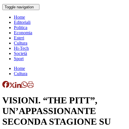
Toggle navigation
Home
Editoriali
Politica
Economia
Esteri
Cultura
Hi-Tech
Società
Sport
Home
Cultura
VISIONI. “THE PITT”,
UN’APPASSIONANTE
SECONDA STAGIONE SU