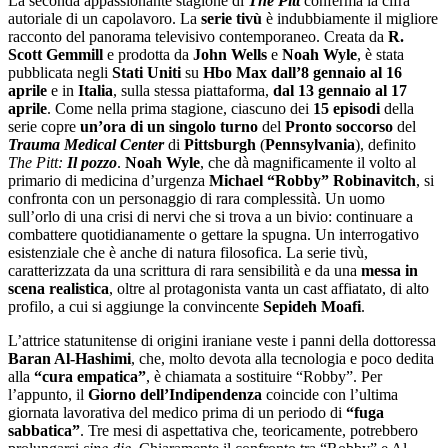
La seconda appassionante stagione di
The Pitt
conferma la cifra
autoriale di un capolavoro. La
serie tivù
è indubbiamente il migliore
racconto del panorama televisivo contemporaneo. Creata da
R.
Scott Gemmill
e prodotta da
John Wells
e
Noah Wyle
, è stata
pubblicata negli
Stati Uniti
su
Hbo Max dall’8 gennaio al 16
aprile
e in
Italia
, sulla stessa piattaforma,
dal 13 gennaio al 17
aprile
. Come nella prima stagione, ciascuno dei
15 episodi
della
serie copre
un’ora di un singolo turno
del
Pronto soccorso
del
Trauma Medical Center
di
Pittsburgh
(
Pennsylvania
), definito
The Pitt:
Il pozzo
.
Noah Wyle
, che dà magnificamente il volto al
primario di medicina d’urgenza
Michael “Robby” Robinavitch
, si
confronta con un personaggio di rara complessità. Un uomo
sull’orlo di una crisi di nervi che si trova a un bivio: continuare a
combattere quotidianamente o gettare la spugna. Un interrogativo
esistenziale che è anche di natura filosofica. La serie tivù,
caratterizzata da una scrittura di rara sensibilità e da una
messa in
scena realistica
, oltre al protagonista vanta un cast affiatato, di alto
profilo, a cui si aggiunge la convincente
Sepideh Moafi
.
L’attrice statunitense di origini iraniane veste i panni della dottoressa
Baran Al-Hashimi
, che, molto devota alla tecnologia e poco dedita
alla
“cura empatica”
, è chiamata a sostituire “Robby”. Per
l’appunto, il
Giorno dell’Indipendenza
coincide con l’ultima
giornata lavorativa del medico prima di un periodo di
“fuga
sabbatica”
. Tre mesi di aspettativa che, teoricamente, potrebbero