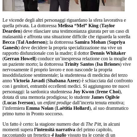
Le vicende degli altri personaggi riguardano la sfera lavorativa e
quella privata. La dottoressa
Melissa “Mel” King
(
Taylor
Dearden
) deve rilasciare una testimonianza giurata per un caso di
malasanità e affronta una situazione difficile che riguarda la sorella
Becca
(
Tal Anderson
); la dottoressa
Samira Mohan
(
Supriya
Ganesh
) deve decidere la propria specializzazione ma vive un
rapporto disfunzionale con la madre; il dottor
Dennis Whitaker
(
Gerran Howell
) conduce un’inespressa relazione con la moglie di
un paziente morto; la dottoressa
Trinity Santos
(
Isa Briones
) vive
nervosamente il proprio lavoro e non nasconde la propria
insoddisfazione sentimentale; la studentessa di medicina del terzo
anno
Victoria Javadi
(
Shabana Azeez
) è schiacciata dal confronto
con i genitori, entrambi eccellenti medici. Si aggiungono tre nuovi
personaggi: la sardonica studentessa
Joy Kwon
(
Irene Choi
),
dotata di una memoria prodigiosa; lo studente
James Ogilvie
(
Lucas Iverson
), un
enfant
prodige
dall’incerta tenuta emotiva;
l’infermiera
Emma
Nolan
(
Laëtitia Hollard
), al suo drammatico
primo turno in Pronto soccorso.
Un fatto è certo: la stagione numero due di
The Pitt
, in alcuni
momenti supera
l’intensità narrativa
del primo capitolo,
raccontando un frenetico
4 luglio
vissuto tra le corsie di un