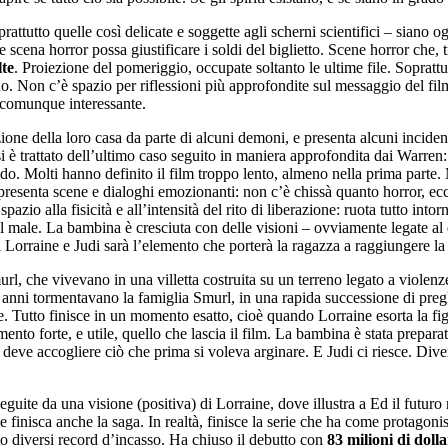
prattutto quelle così delicate e soggette agli scherni scientifici – siano 
scena horror possa giustificare i soldi del biglietto. Scene horror che, 
te
. Proiezione del pomeriggio, occupate soltanto le ultime file. Sopratt
no. Non c’è spazio per riflessioni più approfondite sul messaggio del fil
m comunque interessante.
ione della loro casa da parte di alcuni demoni, e presenta alcuni incident
he si è trattato dell’ultimo caso seguito in maniera approfondita dai Warr
do. Molti hanno definito il film troppo lento, almeno nella prima parte.
presenta scene e dialoghi emozionanti: non c’è chissà quanto horror, ec
 spazio alla fisicità e all’intensità del rito di liberazione: ruota tutto i
el male. La bambina è cresciuta con delle visioni – ovviamente legate al
Lorraine e Judi sarà l’elemento che porterà la ragazza a raggiungere la
rl, che vivevano in una villetta costruita su un terreno legato a violenze
 anni tormentavano la famiglia Smurl, in una rapida successione di pregh
. Tutto finisce in un momento esatto, cioè quando Lorraine esorta la figli
o forte, e utile, quello che lascia il film. La bambina è stata preparata
Si deve accogliere ciò che prima si voleva arginare. E Judi ci riesce. Di
guite da una visione (positiva) di Lorraine, dove illustra a Ed il futuro 
 finisca anche la saga. In realtà, finisce la serie che ha come protagoni
to diversi record d’incasso. Ha chiuso il debutto con
83 milioni di dolla