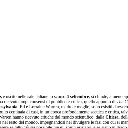
s
e uscito nelle sale italiane lo scorso
4 settembre
, si chiude, almeno a
a ricevuto ampi consensi di pubblico e critica, quello appunto di
The C
nsylvania
. Ed e Lorraine Warren, marito e moglie, sono esistiti davv
guito centinaia di casi, in un’epoca profondamente scettica e critica, talv
i Warren hanno ricevuto critiche dal mondo scientifico, dalla
Chiesa
, del
 nel resto del mondo, impegnandosi nel divulgare le fasi con cui si man
re se tutto ciò sia possibile. Se gli spiriti esistano, e se siano in grado 