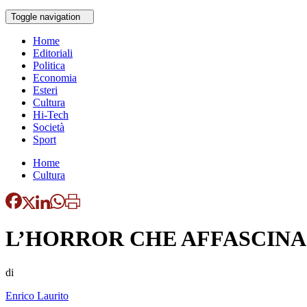
Toggle navigation
Home
Editoriali
Politica
Economia
Esteri
Cultura
Hi-Tech
Società
Sport
Home
Cultura
L’HORROR CHE AFFASCINA
di
Enrico Laurito