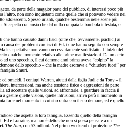
oggetto, da parte della maggior parte del pubblico, di interessi poco più
tra l’altro, non sono inquietanti come quelle che si potevano vedere nei
utto adolescenti. Spesso urlanti, qualche bestemmia nelle scene più
m. Si aspetta con ansia che dal nulla compaia la bambola infestata, o
i che hanno causato danni fisici (oltre che, ovviamente, psichici) ai
en: a causa dei problemi cardiaci di Ed, i due hanno seguito con sempre
 Ma le aspettative non vanno necessariamente soddisfatte. L’inizio del
cetto qualche momento relativo alle prime manifestazioni. Da un certo
ntorno ad uno specchio, il cui demone anni prima aveva “colpito” la
 demone dello specchio – che la madre esortava a ‘‘chiudere fuori’’ per
 famiglia Smurl.
 ed omicidi. I coniugi Warren, aiutati dalla figlia Judi e da Tony – il
iere, intercessioni, ma anche tensione fisica e aggressioni da parte
a ad accettare quelle visioni, ad affrontarle, a guardare in faccia il
 a gestire quelle visioni, quelle intrusioni; arriva però il momento in
venta forte nel momento in cui si scontra con il suo demone, ed è quello
radioso che aspetta la loro famiglia. Essendo quello della famiglia
sti Ed e Lorraine, ma non è detto che non si possa pensare a un
ri
.
The Nun
, con 53 milioni. Nel primo weekend di proiezione
The