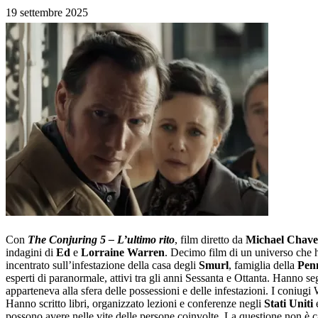
19 settembre 2025
Con
The Conjuring 5 – L’ultimo rito
, film diretto da
Michael Chave
indagini di
Ed
e
Lorraine Warren
. Decimo film di un universo che h
incentrato sull’infestazione della casa degli
Smurl
, famiglia della
Pen
esperti di paranormale, attivi tra gli anni Sessanta e Ottanta. Hanno se
apparteneva alla sfera delle possessioni e delle infestazioni. I coniug
Hanno scritto libri, organizzato lezioni e conferenze negli
Stati Uniti
e
possono avere nelle vite delle persone coinvolte. La questione non è capi