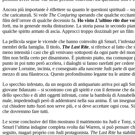
Ancora più importante è riflettere su quanto le questioni spirituali – so
che caricaturali. Si vede
The Conjuring
sperando che qualche eccitante 
film dell’orrore di qualche decennio fa.
Ho visto
L’ultimo rito
due vol
forti, ma in generale molta distrazione. La storia passa in secondo pia
qualche spirito armato di ascia. Approcci troppo dozzinali per un fil
La pellicola segue le vicende che hanno coinvolto gli Smurl, l’infestaz
membri della famiglia. Il titolo,
The Last Rite
, si riferisce al fatto c
meno intensità i casi che gli venivano sottoposti da ogni parte del mon
film non brilla certo per dinamismo. È piuttosto piatto, ma comunque 
punto in poi tutto però accelera, i dialoghi si fanno rarefatti per cedere
giovane Lorraine, incinta, e consegnato alla nascente Judi parte di qu
mezzo di una filastrocca. Questo profondissimo legame tra le anime di 
Lo specchio infestato, da un negozio di antiquariato arriva poi agli Smu
giovane fidanzato – si scontrano con gli spiriti e con il demone che da
dello specchio e di altri oggetti infestati, come la bambola di Annabelle
male, impedendogli però di addentrarsi nella sua anima. È un insegnament
cui chiudere tutto fuori non serve più, e si deve accettare ogni cosa. 
che dovremmo fare tutti.
Le scene conclusive del film mostrano il matrimonio tra Judi e Tony, se
Smurl l’ultima indagine completa svolta dai Warren, si può pensare che
seguito, magari proprio con Judi protagonista.
The Last Rite
ha stabili