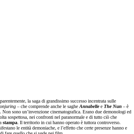
pparentemente, la saga di grandissimo successo incentrata sulle
onjuring
– che comprende anche le saghe
Annabelle
e
The Nun
– è
ero. Non sono un’invenzione cinematografica. Erano due demonologi ed
olta sospettosa, nei confronti nel paranormale e di tutto ciò che
la
stampa
. Il territorio in cui hanno operato è tuttora controverso.
ifestano le entità demoniache, e l’effetto che certe presenze hanno e
di fare quello che si vede nei film.