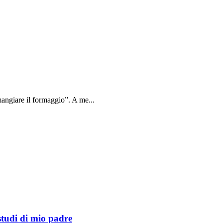
angiare il formaggio”. A me...
studi di mio padre