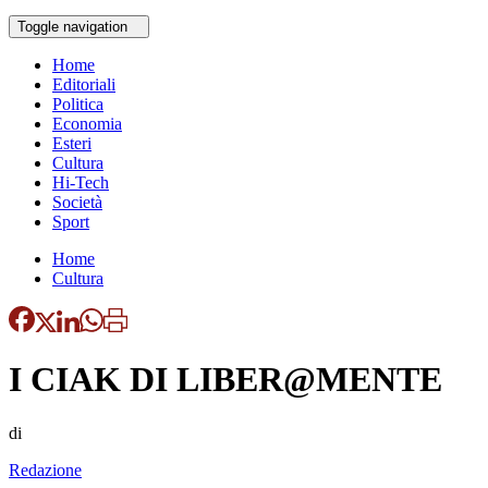
Toggle navigation
Home
Editoriali
Politica
Economia
Esteri
Cultura
Hi-Tech
Società
Sport
Home
Cultura
I CIAK DI LIBER@MENTE
di
Redazione