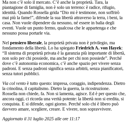
Ma non c’è solo il mercato. C’è anche la proprietà. Tara, la
piantagione di famiglia, non è solo un terreno: è radice, rifugio,
identità. Quando Rossella grida “Dio mi è testimone, non soffrirò
mai più la fame!”, difende la sua libertà attraverso la terra, i beni, la
casa. Non vuole dipendere da nessuno, né essere in balia degli
eventi. Vuole un punto fermo, qualcosa che le appartenga e che
nessuno possa portarle via.
Nel
pensiero liberale
, la proprietà privata non è privilegio, ma
fondamento della libertà. Lo ha spiegato
Friedrich A. von Hayek
:
“Il sistema di proprietà privata è la garanzia più importante di libertà,
non solo per chi possiede, ma anche per chi non possiede”. Perché
dove c’è autonomia economica, c’è anche spazio per vivere senza
padroni. E senza padroni significa senza arbitrii, senza pianificatori,
senza tutori pubblici.
Via col vento
è tutto questo: impresa, coraggio, indipendenza. Dietro
la crinolina, il capitalismo. Dietro la guerra, la ricostruzione.
Rossella non chiede, fa. Non si lamenta, agisce. Ed è per questo che,
ancora oggi, ci ricorda una verità potente: la libertà non si eredita, si
conquista. E si difende, ogni giorno. Perché solo chi è libero può
davvero amare, scegliere, creare. E vivere, non sopravvivere.
Aggiornato il 31 luglio 2025 alle ore 11:17