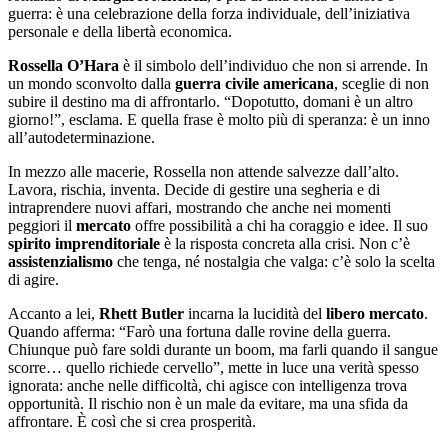
guerra: è una celebrazione della forza individuale, dell’iniziativa
personale e della libertà economica.
Rossella O’Hara
è il simbolo dell’individuo che non si arrende. In
un mondo sconvolto dalla
guerra civile americana
, sceglie di non
subire il destino ma di affrontarlo. “Dopotutto, domani è un altro
giorno!”, esclama. E quella frase è molto più di speranza: è un inno
all’autodeterminazione.
In mezzo alle macerie, Rossella non attende salvezze dall’alto.
Lavora, rischia, inventa. Decide di gestire una segheria e di
intraprendere nuovi affari, mostrando che anche nei momenti
peggiori il
mercato
offre possibilità a chi ha coraggio e idee. Il suo
spirito imprenditoriale
è la risposta concreta alla crisi. Non c’è
assistenzialismo
che tenga, né nostalgia che valga: c’è solo la scelta
di agire.
Accanto a lei,
Rhett Butler
incarna la lucidità del
libero mercato
.
Quando afferma: “Farò una fortuna dalle rovine della guerra.
Chiunque può fare soldi durante un boom, ma farli quando il sangue
scorre… quello richiede cervello”, mette in luce una verità spesso
ignorata: anche nelle difficoltà, chi agisce con intelligenza trova
opportunità. Il rischio non è un male da evitare, ma una sfida da
affrontare. È così che si crea prosperità.