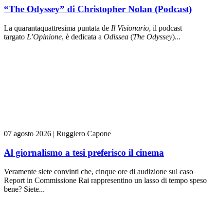
“The Odyssey” di Christopher Nolan (Podcast)
La quarantaquattresima puntata de
Il Visionario
, il podcast
targato
L’Opinione
, è dedicata a
Odissea
(
The Odyssey
)...
07 agosto 2026
|
Ruggiero Capone
Al giornalismo a tesi preferisco il cinema
Veramente siete convinti che, cinque ore di audizione sul caso
Report in Commissione Rai rappresentino un lasso di tempo speso
bene? Siete...