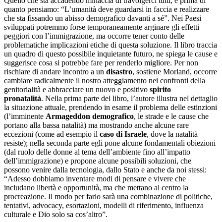
Quello che sta accadendo minaccia di travolgerci tutti, e prima di
quanto pensiamo: “L’umanità deve guardarsi in faccia e realizzare
che sta fissando un abisso demografico davanti a sé”. Nei Paesi
sviluppati potremmo forse temporaneamente arginare gli effetti
peggiori con l’immigrazione, ma occorre tener conto delle
problematiche implicazioni etiche di questa soluzione. Il libro traccia
un quadro di questo possibile inquietante futuro, ne spiega le cause e
suggerisce cosa si potrebbe fare per renderlo migliore. Per non
rischiare di andare incontro a un
disastro
, sostiene Morland, occorre
cambiare radicalmente il nostro atteggiamento nei confronti della
genitorialità e abbracciare un nuovo e positivo
spirito
pronatalità
. Nella prima parte del libro, l’autore illustra nel dettaglio
la situazione attuale, prendendo in esame il problema delle estinzioni
(l’imminente
Armageddon demografico
, le strade e le cause che
portano alla bassa natalità) ma mostrando anche alcune rare
eccezioni (come ad esempio il
caso di Israele
, dove la natalità
resiste); nella seconda parte egli pone alcune fondamentali obiezioni
(dal ruolo delle donne al tema dell’ambiente fino all’impatto
dell’immigrazione) e propone alcune possibili soluzioni, che
possono venire dalla tecnologia, dallo Stato e anche da noi stessi:
“Adesso dobbiamo inventare modi di pensare e vivere che
includano libertà e opportunità, ma che mettano al centro la
procreazione. Il modo per farlo sarà una combinazione di politiche,
tentativi, advocacy, esortazioni, modelli di riferimento, influenza
culturale e Dio solo sa cos’altro”.