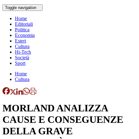
Toggle navigation
Home
Editoriali
Politica
Economia
Esteri
Cultura
Hi-Tech
Società
Sport
Home
Cultura
MORLAND ANALIZZA
CAUSE E CONSEGUENZE
DELLA GRAVE