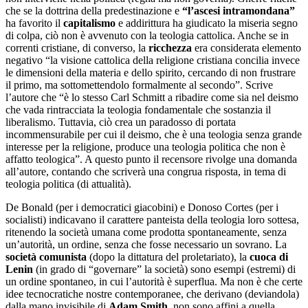
che se la dottrina della predestinazione e
“l’ascesi intramondana”
ha favorito il
capitalismo
e addirittura ha giudicato la miseria segno
di colpa, ciò non è avvenuto con la teologia cattolica. Anche se in
correnti cristiane, di converso, la
ricchezza
era considerata elemento
negativo “la visione cattolica della religione cristiana concilia invece
le dimensioni della materia e dello spirito, cercando di non frustrare
il primo, ma sottomettendolo formalmente al secondo”. Scrive
l’autore che “è lo stesso Carl Schmitt a ribadire come sia nel deismo
che vada rintracciata la teologia fondamentale che sostanzia il
liberalismo. Tuttavia, ciò crea un paradosso di portata
incommensurabile per cui il deismo, che è una teologia senza grande
interesse per la religione, produce una teologia politica che non è
affatto teologica”. A questo punto il recensore rivolge una domanda
all’autore, contando che scriverà una congrua risposta, in tema di
teologia politica (di attualità).
De Bonald (per i democratici giacobini) e Donoso Cortes (per i
socialisti) indicavano il carattere panteista della teologia loro sottesa,
ritenendo la società umana come prodotta spontaneamente, senza
un’autorità, un ordine, senza che fosse necessario un sovrano. La
società comunista
(dopo la dittatura del proletariato), la
cuoca di
Lenin
(in grado di “governare” la società) sono esempi (estremi) di
un ordine spontaneo, in cui l’autorità è superflua. Ma non è che certe
idee tecnocratiche nostre contemporanee, che derivano (deviandola)
dalla mano invisibile di
Adam Smith
, non sono affini a quella