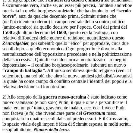
è sicuramente vero, anche se, ad esser più precisi, l’antitesi andrebbe
precisata in quella borghese-proletario, che ha dominato nel
“secolo
breve”
, anzi da qualche decennio prima. Schmitt ritiene che
(nell’occidente moderno) il campo centrale dello scontro politico
(amico-nemico) sia quello decisivo per l’epoca. Così dai primi del
1500
agli ultimi decenni del
1600
, questo era la teologia, con
relativo diffondersi delle guerre di religione; neutralizzato questo
Zentralgebiet
, poi subentrò quello “etico” per approdare, circa due
secoli dopo, a quello economico. Ogni progredire è dovuto alla
neutralizzazione dell’opposizione precedente e nella politicizzazione
della successiva. Quindi essendosi ormai neutralizzato – o meglio
depotenziato – il conflitto borghese/proletario, subentra un nuovo
“campo di battaglia”
. All’inizio sembrava quello religioso (vedi 11
settembre), ma poi più che altro la nuova antitesi globalisti/sovranisti
la quale ha come campo di conflitto centrale l’identità dei popoli e la
relativa decisione sul loro destino.
2) Allo scoppio della
guerra russo-ucraina
è stato indicato come
nuovo satanasso (e non solo) Putin, il quale oltre a personificare il
male, era un po’ tonto, gravemente malato, ecc. ecc. Invece Putin
non faceva (e fa) che rivendicare parte del
Grossraum
russo,
conquistato in quattro secoli dai suoi predecessori. E il Grossraum,
lo spazio vitale degli imperi è idea di Schmitt esposta in molti scritti,
e soprattutto nel
Nomos
della terra
.