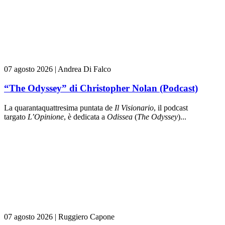
07 agosto 2026
|
Andrea Di Falco
“The Odyssey” di Christopher Nolan (Podcast)
La quarantaquattresima puntata de
Il Visionario
, il podcast
targato
L’Opinione
, è dedicata a
Odissea
(
The Odyssey
)...
07 agosto 2026
|
Ruggiero Capone