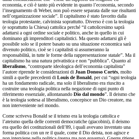
economia, e ciò è tanto più evidente in quanto l’economia, secondo
l’insegnamento di Weber, non può essere separata dalle sue risultanti
nell’organizzazione sociale”. Il capitalismo è stato favorito dalla
teologia protestante, calvinista soprattutto. Diverso è con la teologia
(e soprattutto la Chiesa) cattolica perché “il cattolicesimo saprà
adattarsi a ogni ordine sociale e politico, anche in quello in cui
dominano gli imprenditori capitalistici. Ma questo adattarsi gli è
possibile solo se il potere basato su una situazione economica sarà
divenuto politico, cioè se i capitalisti si assumeranno la
responsabilità, in tutte le forme della rappresentazione statale”. Ma il
capitalismo ha una natura privatistica e non “pubblica”. Quanto al
liberalismo
, “controparte ideologica dell’economia capitalista”
l’autore riprende le considerazioni di
Juan Donoso Cortés
, molto
simili a quelle precedenti di
Louis de Bonald
, per cui “ogni teologia
ha un fondamento radicale, ma solo il liberalismo era riuscito a
costruire una teologia politica nella negazione di ogni punto di
riferimento essenziale, allontanando
Dio dal mondo
”. Il deismo che
è la teologia sottesa al liberalismo, concepisce un Dio creatore, ma
non interveniente nel mondo.
Come scriveva Bonald se il teismo era la teologia cattolica e
l’ateismo quella delle correnti democratiche (giacobini), il deismo
era quello dei costituzionali dell’89, i quali avevano inventato una
forma politica con un re il quale, come il Dio deista, non agisce e
non interviene nella politica (regna ma non governa). Gnerre ritiene