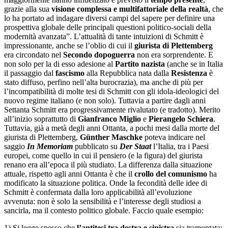
grazie alla sua
visione complessa e multifattoriale della realtà
, che
lo ha portato ad indagare diversi campi del sapere per definire una
prospettiva globale delle principali questioni politico-sociali della
modernità avanzata”. L’attualità di tante intuizioni di Schmitt è
impressionante, anche se l’oblio di cui il
giurista di Plettemberg
era circondato nel
Secondo dopoguerra
non era sorprendente. E
non solo per la di esso adesione al
Partito nazista
(anche se in Italia
il passaggio dal
fascismo
alla Repubblica nata dalla
Resistenza
è
stato diffuso, perfino nell’alta burocrazia), ma anche di più per
l’incompatibilità di molte tesi di Schmitt con gli idola-ideologici del
nuovo regime italiano (e non solo). Tuttavia a partire dagli anni
Settanta Schmitt era progressivamente rivalutato (e tradotto). Merito
all’inizio soprattutto di
Gianfranco
Miglio
e
Pierangelo Schiera
.
Tuttavia, già a metà degli anni Ottanta, a pochi mesi dalla morte del
giurista di Plettemberg,
Günther Maschke
poteva indicare nel
saggio
In Memoriam
pubblicato su
Der Staat
l’Italia, tra i Paesi
europei, come quello in cui il pensiero (e la figura) del giurista
renano era all’epoca il più studiato. La differenza dalla situazione
attuale, rispetto agli anni Ottanta è che il
crollo del
comunismo
ha
modificato la situazione politica. Onde la fecondità delle idee di
Schmitt è confermata dalla loro applicabilità all’evoluzione
avvenuta: non è solo la sensibilità e l’interesse degli studiosi a
sancirla, ma il contesto politico globale. Faccio quale esempio:
1) Si legge spesso che
l’antitesi tra destra e sinistra
sia tramontata: