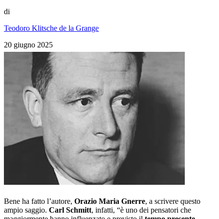
di
Teodoro Klitsche de la Grange
20 giugno 2025
Bene ha fatto l’autore,
Orazio Maria Gnerre
, a scrivere questo
ampio saggio.
Carl Schmitt
, infatti, “è uno dei pensatori che
maggiormente hanno influenzato e previsto il
tempo presente
,