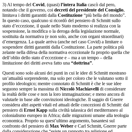
3) Al tempo del
Covid
, (quasi)
l’intera Italia
cascò dal pero,
notando che il governo, coi
decreti del presidente del Consiglio
,
limitava i diritti garantiti dalla
Costituzione
“più bella del mondo”.
In questo caso, qualcuno si ricordò del pensiero di Schmitt sullo
stato d’eccezione, il quale nello Stato moderno si realizza con la
sospensione, la modifica o la deroga della legislazione normale,
sostituita da normativa (e non solo, anche con organi straordinari)
d’emergenza. La quale arriva (anche nel caso Covid) a limitare o
sospendere diritti garantiti dalla Costituzione. La parte politica più
zelante nella difesa della normativa eccezionale fu proprio quella che
dell’oblio dello stato d’eccezione e – ma a un tempo – della
limitazione dei diritti aveva fatto una
“dottrina”
.
Questi sono solo alcuni dei punti in cui le idee di Schmitt mostrano
un’attualità sorprendente, ma solo per coloro che le valutano sotto il
profilo ideologico; mentre connotato di Schmitt è che le sue idee
seguono sempre la massima di
Niccolò
Machiavelli
di considerare
la realtà delle cose e non la loro immaginazione; e meno ancora di
valutarle in base alle convinzioni ideologiche. Il saggio di Gnerre
considera altri aspetti vitali ed attuali delle concezioni di Schmitt: dal
pensiero di
Ernst Kapp
sulla civiltà talassica del mediterraneo al
colonialismo europeo in Africa; dalle migrazioni umane alla teologia
economica. Proprio su quest’ultimo argomento, basantesi sul
confronto del pensiero di
Max Weber
e Carl Schmitt, Gnerre parte
dalla considerazione che “esiste un rapporto tra religione ed