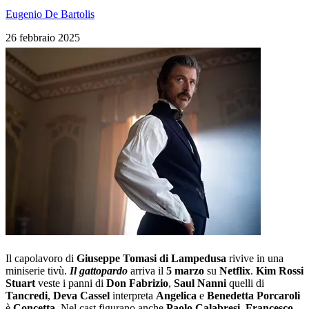
Eugenio De Bartolis
26 febbraio 2025
Il capolavoro di
Giuseppe Tomasi di Lampedusa
rivive in una
miniserie tivù.
Il gattopardo
arriva il
5 marzo
su
Netflix
.
Kim Rossi
Stuart
veste i panni di
Don Fabrizio
,
Saul Nanni
quelli di
Tancredi
,
Deva
Cassel
interpreta
Angelica
e
Benedetta Porcaroli
è
Concetta
. Nel cast figurano anche
Paolo Calabresi
,
Francesco