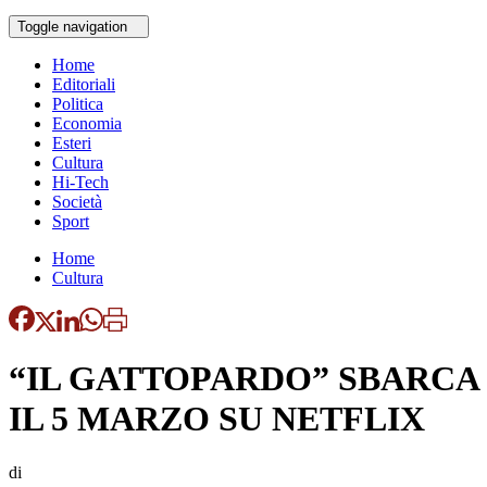
Toggle navigation
Home
Editoriali
Politica
Economia
Esteri
Cultura
Hi-Tech
Società
Sport
Home
Cultura
“IL GATTOPARDO” SBARCA
IL 5 MARZO SU NETFLIX
di