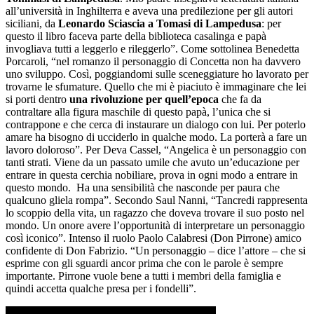
all’università in Inghilterra e aveva una predilezione per gli autori
siciliani, da
Leonardo Sciascia a Tomasi di Lampedusa
: per
questo il libro faceva parte della biblioteca casalinga e papà
invogliava tutti a leggerlo e rileggerlo”. Come sottolinea Benedetta
Porcaroli, “nel romanzo il personaggio di Concetta non ha davvero
uno sviluppo. Così, poggiandomi sulle sceneggiature ho lavorato per
trovarne le sfumature. Quello che mi è piaciuto è immaginare che lei
si porti dentro
una rivoluzione per quell’epoca
che fa da
contraltare alla figura maschile di questo papà, l’unica che si
contrappone e che cerca di instaurare un dialogo con lui. Per poterlo
amare ha bisogno di ucciderlo in qualche modo. La porterà a fare un
lavoro doloroso”. Per Deva Cassel, “Angelica è un personaggio con
tanti strati. Viene da un passato umile che avuto un’educazione per
entrare in questa cerchia nobiliare, prova in ogni modo a entrare in
questo mondo. Ha una sensibilità che nasconde per paura che
qualcuno gliela rompa”. Secondo Saul Nanni, “Tancredi rappresenta
lo scoppio della vita, un ragazzo che doveva trovare il suo posto nel
mondo. Un onore avere l’opportunità di interpretare un personaggio
così iconico”. Intenso il ruolo Paolo Calabresi (Don Pirrone) amico
confidente di Don Fabrizio. “Un personaggio – dice l’attore – che si
esprime con gli sguardi ancor prima che con le parole è sempre
importante. Pirrone vuole bene a tutti i membri della famiglia e
quindi accetta qualche presa per i fondelli”.