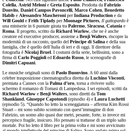
Colella
,
Astrid Meloni
e
Greta Esposito
. Prodotta da
Fabrizio
Donvito
,
Daniel Campos Pavoncelli
,
Marco Cohen
,
Benedetto
Habib
e
Alessandro
Mascheroni
per
Indiana Production
e da
Will Gould
e
Frith Tiplady
per
Moonage
Pictures
,
Il gattopardo
è
una miniserie in 6 puntate girata tra
Palermo
,
Siracusa
,
Catania
e
Roma
. Il progetto, scritto da
Richard Warlow
, che ne è anche
creatore ed executive producer, assieme a
Benji Walters
, riscopre la
modernità di un racconto, quello del
Principe di Salina
e della sua
famiglia, che è quello dell’Italia di ieri e di oggi. Il direttore della
fotografia è
Nicolaj Bruel
. I costumi della serie, bellissimi, sono a
firma di
Carlo Poggioli
ed
Edoardo Russo
, le scenografie di
Dimitri Capuani
.
Le musiche originali sono di
Paolo Buonvino
. A 60 anni dalla
celebre trasposizione cinematografica diretta da
Luchino Visconti
,
premiata a Cannes con la
Palma d’oro
, torna a rivivere sullo
schermo il romanzo di Tomasi di Lampedusa. I sei episodi, scritti da
Richard Warlow
e
Benji Walters
, sono diretti da
Tom
Shankland
,
Giuseppe Capotondi
(episodio 4) e
Laura Luchetti
(episodio 5). “Quando ho letto la sceneggiatura – afferma Kim Rossi
Stuart – mi sono subito scontrato con quest’immagine di don
Fabrizio, un uomo alto quasi due metri, pesante, forte, io invece mi
percepisco fragile, insicuro. Ho pensato si trattasse di un triplo salto
mortale. Poi ho letto il libro per la prima volta e mi sono avvicinato
al mondo intellettuale del principe di Salina. Sono andato prima sul