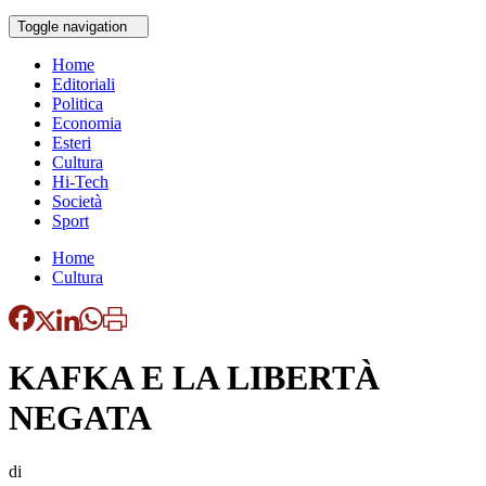
Toggle navigation
Home
Editoriali
Politica
Economia
Esteri
Cultura
Hi-Tech
Società
Sport
Home
Cultura
KAFKA E LA LIBERTÀ
NEGATA
di