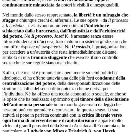
continuamente minacciata
da poteri invisibili e inespugnabili.
Nel mondo dallo stesso rappresentato,
la libertà è un miraggio che
sfugge
a chiunque cerchi di afferrarla. Le sue opere – da
Il processo
a
Il castello
– descrivono un universo in cui
l’individuo è
schiacciato dalla burocrazia, dall’ingiustizia e dall’arbitrarietà
del potere
. Ne
Il processo
, Josef K. è arrestato senza essere
informato dei capi d’accusa, trascinato in un sistema giudiziario che
non offre risposte né trasparenza. Ne
Il castello
, il protagonista lotta
per accedere a un’autorità che resta irrimediabilmente distante,
simbolo di una
tirannia sfuggente
che esercita il suo controllo
senza che le sue regole siano mai chiarite.
Kafka, che mai si è pronunciato apertamente su temi politici o
ideologici, ci ha offerto tuttavia una delle più forti
condanne della
centralizzazione del potere
, della deresponsabilizzazione delle
strutture statali e del senso di impotenza che ne deriva per
l’individuo. Né ha offerto una teoria economica o sociale, anche se
le opere che ha realizzato esprimono quel
timore della dissoluzione
dell’autonomia personale
in un mondo governato da leggi che
nessuno può comprendere o contestare. In questo senso, la sua
attività si pone in perfetta continuità con la
critica liberale verso
ogni forma di interventismo e di autoritarismo
e appare molto
vicina ai grandi pensatori della Scuola Austriaca di Economia e, in
particolare, a
Ludwig von Mises
e
Friedrich A. von Hayek
.