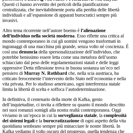
Questi ci hanno avvertito dei pericoli della pianificazione
centralizzata, che inevitabilmente porta alla perdita delle libertà
individuali e all’espansione di apparati burocratici sempre più
invasivi.
Altro tema ricorrente nell’autore boemo è
l’alienazione
dell’individuo nella società moderna
. Esso riflette una critica al
mondo contemporaneo in cui gli uomini vengono trasformati in
ingranaggi di una macchina più grande, senza volto né coscienza. È
così una
denuncia
della spersonalizzazione dell’individuo, che
potrebbe benissimo essere letta come una metafora dell’uomo
schiacciato dal peso delle regolamentazioni statali e delle leggi
oppressive Detta riflessione trova in buona sostanza un’eco nel
pensiero di
Murray N. Rothbard
che, nella scia austriaca, ha
criticato ferocemente l’intervento dello Stato nell’economia e nella
vita privata. Per lo studioso americano, ogni interferenza statale
limita la libertà di scelta e soffoca l’autodeterminazione.
In definitiva, il centenario della morte di Kafka, genio
dell’inquietudine, ci invita a riflettere su quanto il mondo descritto
nei suoi romanzi somigli alla nostra realtà contemporanea. Oggi
viviamo in un’epoca in cui la
sorveglianza statale
, la
complessità
dei sistemi legali
e la
burocratizzazione
di ogni aspetto della vita
quotidiana sembrano sempre più minacciare le nostre libertà. In
Kafka vediamo il volto oscuro del progresso, quella tendenza che