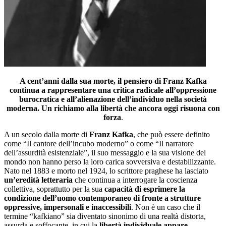
A cent’anni dalla sua morte, il pensiero di Franz Kafka
continua a rappresentare una critica radicale all’oppressione
burocratica e all’alienazione dell’individuo nella società
moderna. Un richiamo alla libertà che ancora oggi risuona con
forza
.
A un secolo dalla morte di
Franz Kafka
, che può essere definito
come “Il cantore dell’incubo moderno” o come “Il narratore
dell’assurdità esistenziale”, il suo messaggio e la sua visione del
mondo non hanno perso la loro carica sovversiva e destabilizzante.
Nato nel 1883 e morto nel 1924, lo scrittore praghese ha lasciato
un’eredità letteraria
che continua a interrogare la coscienza
collettiva, soprattutto per la sua
capacità di esprimere la
condizione dell’uomo contemporaneo di fronte a strutture
oppressive, impersonali e inaccessibili
. Non è un caso che il
termine “kafkiano” sia diventato sinonimo di una realtà distorta,
assurda e soffocante, in cui la
libertà individuale appare