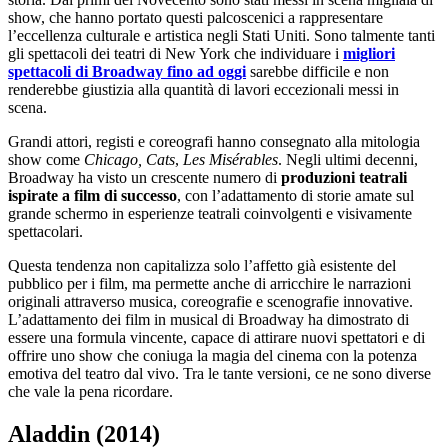
show, che hanno portato questi palcoscenici a rappresentare
l’eccellenza culturale e artistica negli Stati Uniti. Sono talmente tanti
gli spettacoli dei teatri di New York che individuare i
migliori
spettacoli di Broadway fino ad oggi
sarebbe difficile e non
renderebbe giustizia alla quantità di lavori eccezionali messi in
scena.
Grandi attori, registi e coreografi hanno consegnato alla mitologia
show come
Chicago, Cats
,
Les Misérables
. Negli ultimi decenni,
Broadway ha visto un crescente numero di
produzioni teatrali
ispirate a film di successo
, con l’adattamento di storie amate sul
grande schermo in esperienze teatrali coinvolgenti e visivamente
spettacolari.
Questa tendenza non capitalizza solo l’affetto già esistente del
pubblico per i film, ma permette anche di arricchire le narrazioni
originali attraverso musica, coreografie e scenografie innovative.
L’adattamento dei film in musical di Broadway ha dimostrato di
essere una formula vincente, capace di attirare nuovi spettatori e di
offrire uno show che coniuga la magia del cinema con la potenza
emotiva del teatro dal vivo. Tra le tante versioni, ce ne sono diverse
che vale la pena ricordare.
Aladdin (2014)