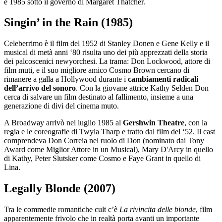
e 1985 sotto il governo di Margaret Thatcher.
Singin’ in the Rain (1985)
Celeberrimo è il film del 1952 di Stanley Donen e Gene Kelly e il
musical di metà anni ‘80 risulta uno dei più apprezzati della storia
dei palcoscenici newyorchesi. La trama: Don Lockwood, attore di
film muti, e il suo migliore amico Cosmo Brown cercano di
rimanere a galla a Hollywood durante i
cambiamenti radicali
dell’arrivo del sonoro
. Con la giovane attrice Kathy Selden Don
cerca di salvare un film destinato al fallimento, insieme a una
generazione di divi del cinema muto.
A Broadway arrivò nel luglio 1985 al
Gershwin Theatre
, con la
regia e le coreografie di Twyla Tharp e tratto dal film del ‘52. Il cast
comprendeva Don Correia nel ruolo di Don (nominato dai Tony
Award come Miglior Attore in un Musical), Mary D'Arcy in quello
di Kathy, Peter Slutsker come Cosmo e Faye Grant in quello di
Lina.
Legally Blonde (2007)
Tra le commedie romantiche cult c’è
La rivincita delle bionde
, film
apparentemente frivolo che in realtà porta avanti un importante