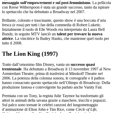
messaggio sull’empowerment e sul post-femminismo
. La pellicola
con Reese Witherspoon è stata un grande successo, tanto da ispirare
lo spettacolo che ha debuttato a Broadway nel 2007.
Brillante, colorato e trascinante, questo show è una boccata d’aria
fresca (e rosa) per tutti i fan della commedia di Robert Luketic.
Inizialmente il ruolo di Elle Woods era interpretato da Laura Bell
Bundy, in seguito MTV lanciò un
talent per trovare la nuova
attrice
. La vincitrice fu Bailey Hanks, che mantenne quel ruolo per
tutto il 2008.
The Lion King (1997)
Tratto dall’omonimo film Disney, vanta un
successo quasi
trentennale
. Ha debuttato a Broadway il 13 novembre 1997 al New
Amsterdam Theatre, prima di trasferirsi al Minskoff Theatre nel
2006. La potenza della colonna sonora, le coreografie e il pathos
hanno consacrato questo spettacolo nell’Olimpo di Broadway. Della
produzione fastosa e coinvolgente ha parlato anche Vanity Fair.
Premiata con un Tony, la regista Julie Taymor ha trasformato gli
attori in animali della savana grazie a maschere, trucchi e pupazzi.
Sul palco sono tornate le celebri canzoni del lungometraggio
d’animazione di Elton John e Tim Rice, come
Circle of Life
,