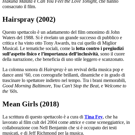
Hakuna Matata
e
Can You Feel the Love Tonight
, che hanno
consacrato il film.
Hairspray (2002)
Questo spettacolo è un adattamento del film omonimo di John
Waters del 1988. Si è rivelato un grande successo di pubblico e
critica e ha vinto otto Tony Awards, tra cui quello di Miglior
Musical. Le tematiche sociali, come la
lotta contro i pregiudizi
sull’aspetto fisico e l’importanza dell’inclusività
, sono il cuore
della narrazione, che beneficia di uno stile leggero e scanzonato.
La colonna sonora di
Hairspray
è un revival della musica pop e
dance anni ‘60, con coreografie brillanti, dinamiche e in grado di
trascinare lo spettatore indietro nel tempo. Tra i brani memorabili,
Good Morning Baltimore
,
You Can't Stop the Beat
, e
Welcome to
the '60s
.
Mean Girls (2018)
La scrittura di questo spettacolo è a cura di
Tina Fey
, che ha
lavorato al film cult del 2004 come attrice e come sceneggiatrice, in
collaborazione con Nell Benjamin che si è occupato dei testi
musicati, e di Jeff Richmond per la musica.