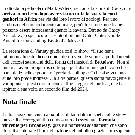
Tratto dalla pellicola di Mark Waters, racconta la storia di Cady, che
arriva in un liceo dopo aver vissuto tutta la sua vita con i
genitori in Africa
per via del loro lavoro di zoologi. Per uno
studioso del comportamento animale, però, le scuole americane
possono essere interessanti quanto la savana. Diretto da Casey
Nicholaw, lo spettacolo ha vinto il premio Outer Critics Circle
Award for Outstanding Book of a Musical.
La recensione di Variety giudica così lo show: “il suo tema
intramontabile del liceo come inferno vivente si presta perfettamente
agli eccessi sgargianti della forma del musical di Broadway. Non si
può mai avere troppo rosa o troppa perfidia in uno spettacolo che
parla delle belle e popolari "predatrici all’apice" che si avventano
sulle loro prede indifese”. In altre parole, questa storia travolgente e
variopinta si presta molto bene al linguaggio del musical, che ha
ispirato a sua volta un secondo film del 2024.
Nota finale
La trasposizione cinematografica di tanti film in spettacoli e show
musicali e coreografati ha dimostrato di essere una
formula
vincente per Broadway
, grazie a numerosi adattamenti che sono
riusciti a catturare l'immaginazione del pubblico grazie a un sapiente