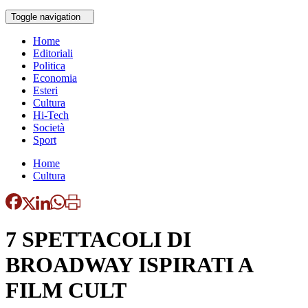
Toggle navigation
Home
Editoriali
Politica
Economia
Esteri
Cultura
Hi-Tech
Società
Sport
Home
Cultura
7 SPETTACOLI DI
BROADWAY ISPIRATI A
FILM CULT