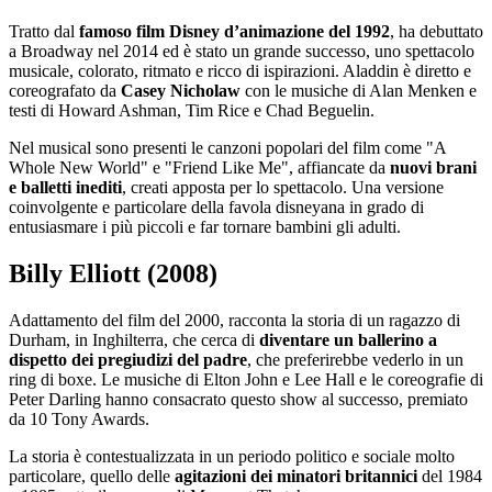
Tratto dal
famoso film Disney d’animazione del 1992
, ha debuttato
a Broadway nel 2014 ed è stato un grande successo, uno spettacolo
musicale, colorato, ritmato e ricco di ispirazioni. Aladdin è diretto e
coreografato da
Casey Nicholaw
con le musiche di Alan Menken e
testi di Howard Ashman, Tim Rice e Chad Beguelin.
Nel musical sono presenti le canzoni popolari del film come "A
Whole New World" e "Friend Like Me", affiancate da
nuovi brani
e balletti inediti
, creati apposta per lo spettacolo. Una versione
coinvolgente e particolare della favola disneyana in grado di
entusiasmare i più piccoli e far tornare bambini gli adulti.
Billy Elliott (2008)
Adattamento del film del 2000, racconta la storia di un ragazzo di
Durham, in Inghilterra, che cerca di
diventare un ballerino a
dispetto dei pregiudizi del padre
, che preferirebbe vederlo in un
ring di boxe. Le musiche di Elton John e Lee Hall e le coreografie di
Peter Darling hanno consacrato questo show al successo, premiato
da 10 Tony Awards.
La storia è contestualizzata in un periodo politico e sociale molto
particolare, quello delle
agitazioni dei minatori britannici
del 1984