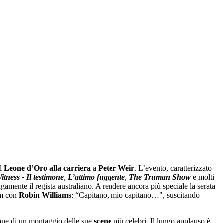
el
Leone d’Oro
alla carriera
a
Peter Weir
. L’evento, caratterizzato
itness - Il testimone
,
L’attimo fuggente
,
The Truman Show
e molti
amente il regista australiano. A rendere ancora più speciale la serata
ilm con
Robin Williams
: “Capitano, mio capitano…", suscitando
ione di un montaggio delle sue
scene
più celebri. Il lungo applauso è