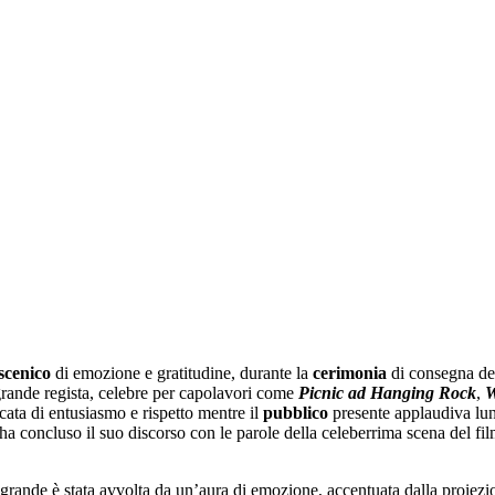
scenico
di emozione e gratitudine, durante la
cerimonia
di consegna d
grande regista, celebre per capolavori come
Picnic ad Hanging Rock
,
W
cata di entusiasmo e rispetto mentre il
pubblico
presente applaudiva lung
 ha concluso il suo discorso con le parole della celeberrima scena del f
a grande è stata avvolta da un’aura di emozione, accentuata dalla proiez