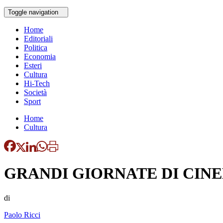
Toggle navigation
Home
Editoriali
Politica
Economia
Esteri
Cultura
Hi-Tech
Società
Sport
Home
Cultura
GRANDI GIORNATE DI CINE
di
Paolo Ricci