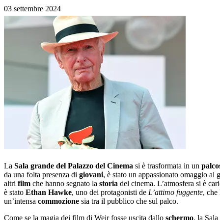
03 settembre 2024
La
Sala grande del Palazzo del Cinema
si è trasformata in un
palco
da una folta presenza di
giovani
, è stato un appassionato omaggio al 
altri
film
che hanno segnato la
storia
del cinema. L’atmosfera si è cari
è stato
Ethan Hawke
, uno dei protagonisti de
L’attimo fuggente
, che
un’intensa
commozione
sia tra il pubblico che sul palco.
Come se la magia dei film di Weir fosse uscita dallo
schermo
, la Sal