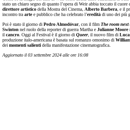
stato un chiaro segno di quanto l’opera di Weir abbia toccato il cuore 
direttore artistico
della Mostra del Cinema,
Alberto Barbera
, e il 
incontro tra
arte
e pubblico che ha celebrato l’
eredità
di uno dei più 
Poi è stato il giorno di
Pedro Almodóvar
, con il film
The room next
Swinton
nel ruolo della reporter di guerra Martha e
Julianne Moore
n
il
cancro
. Oggi al Festival è il giorno di
Queer
, il nuovo film di
Luca
produzione italo-americana è basata sul romanzo omonimo di
Willia
dei
momenti salienti
della manifestazione cinematografica.
Aggiornato il 03 settembre 2024 alle ore 16:08