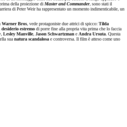
 prima della proiezione di
Master and Commander
, sono stati il
 carriera di Peter Weir ha rappresentato un momento indimenticabile, un
a
Warner Bros
, vede protagoniste due attrici di spicco:
Tilda
l
desiderio estremo
di porre fine alla propria vita prima che lo faccia
y
,
Lesley Manville
,
Jason Schwartzman
e
Andra Ursuta
. Questa
ella sua
natura scandalosa
e controversa. Il film è atteso come uno