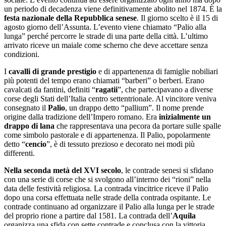
un periodo di decadenza viene definitivamente abolito nel 1874. È la
festa nazionale della Repubblica senese
. Il giorno scelto è il 15 di
agosto giorno dell’Assunta. L’evento viene chiamato “Palio alla
lunga” perché percorre le strade di una parte della città. L’ultimo
arrivato riceve un maiale come scherno che deve accettare senza
condizioni.
I
cavalli di grande prestigio
e di appartenenza di famiglie nobiliari
più potenti del tempo erano chiamati “barberi” o berberi. Erano
cavalcati da fantini, definiti “
ragatii
”, che partecipavano a diverse
corse degli Stati dell’Italia centro settentrionale. Al vincitore veniva
consegnato il
Palio
, un drappo detto “pallium”. Il nome prende
origine dalla tradizione dell’Impero romano. Era
inizialmente un
drappo di lana
che rappresentava una pecora da portare sulle spalle
come simbolo pastorale e di appartenenza. Il Palio, popolarmente
detto “
cencio
”, è di tessuto prezioso e decorato nei modi più
differenti.
Nella seconda metà del XVI secolo
, le contrade senesi si sfidano
con una serie di corse che si svolgono all’interno dei “rioni” nella
data delle festività religiosa. La contrada vincitrice riceve il Palio
dopo una corsa effettuata nelle strade della contrada ospitante. Le
contrade continuano ad organizzare il Palio alla lunga per le strade
del proprio rione a partire dal 1581. La contrada dell’
Aquila
organizza una sfida con sette contrade e conclusa con la vittoria