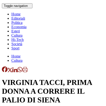
Toggle navigation
Home
Editoriali
Politica
Economia
Esteri
Cultura
Hi-Tech
Società
Sport
Home
Cultura
VIRGINIA TACCI, PRIMA
DONNA A CORRERE IL
PALIO DI SIENA