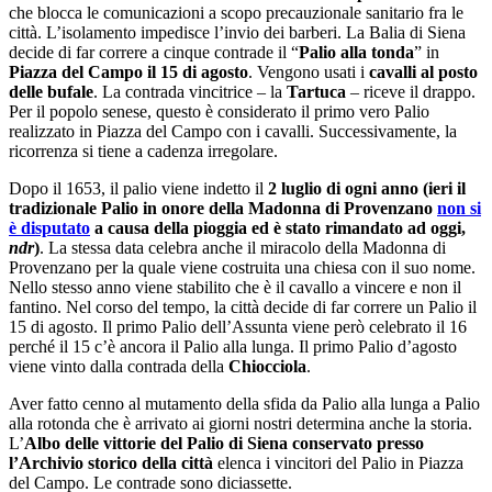
che blocca le comunicazioni a scopo precauzionale sanitario fra le
città. L’isolamento impedisce l’invio dei barberi. La Balia di Siena
decide di far correre a cinque contrade il “
Palio alla tonda
” in
Piazza del Campo il 15 di agosto
. Vengono usati i
cavalli al posto
delle bufale
. La contrada vincitrice – la
Tartuca
– riceve il drappo.
Per il popolo senese, questo è considerato il primo vero Palio
realizzato in Piazza del Campo con i cavalli. Successivamente, la
ricorrenza si tiene a cadenza irregolare.
Dopo il 1653, il palio viene indetto il
2 luglio di ogni anno (ieri il
tradizionale Palio in onore della Madonna di Provenzano
non si
è disputato
a causa della pioggia ed è stato rimandato ad oggi,
ndr
)
. La stessa data celebra anche il miracolo della Madonna di
Provenzano per la quale viene costruita una chiesa con il suo nome.
Nello stesso anno viene stabilito che è il cavallo a vincere e non il
fantino. Nel corso del tempo, la città decide di far correre un Palio il
15 di agosto. Il primo Palio dell’Assunta viene però celebrato il 16
perché il 15 c’è ancora il Palio alla lunga. Il primo Palio d’agosto
viene vinto dalla contrada della
Chiocciola
.
Aver fatto cenno al mutamento della sfida da Palio alla lunga a Palio
alla rotonda che è arrivato ai giorni nostri determina anche la storia.
L’
Albo delle vittorie del Palio di Siena conservato presso
l’Archivio storico della città
elenca i vincitori del Palio in Piazza
del Campo. Le contrade sono diciassette.