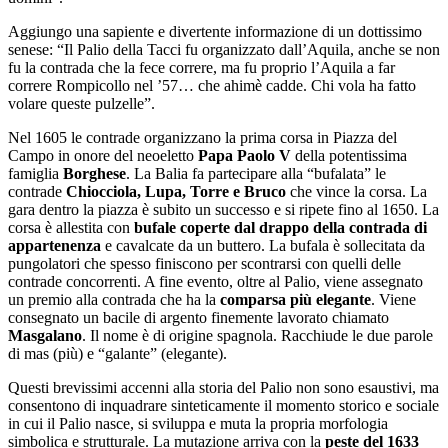
Aggiungo una sapiente e divertente informazione di un dottissimo
senese: “Il Palio della Tacci fu organizzato dall’Aquila, anche se non
fu la contrada che la fece correre, ma fu proprio l’Aquila a far
correre Rompicollo nel ’57… che ahimè cadde. Chi vola ha fatto
volare queste pulzelle”.
Nel 1605 le contrade organizzano la prima corsa in Piazza del
Campo in onore del neoeletto
Papa Paolo V
della potentissima
famiglia
Borghese
. La Balia fa partecipare alla “bufalata” le
contrade
Chiocciola, Lupa, Torre e Bruco
che vince la corsa. La
gara dentro la piazza è subito un successo e si ripete fino al 1650. La
corsa è allestita con
bufale coperte dal drappo della contrada di
appartenenza
e cavalcate da un buttero. La bufala è sollecitata da
pungolatori che spesso finiscono per scontrarsi con quelli delle
contrade concorrenti. A fine evento, oltre al Palio, viene assegnato
un premio alla contrada che ha la
comparsa più elegante
. Viene
consegnato un bacile di argento finemente lavorato chiamato
Masgalano
. Il nome è di origine spagnola. Racchiude le due parole
di mas (più) e “galante” (elegante).
Questi brevissimi accenni alla storia del Palio non sono esaustivi, ma
consentono di inquadrare sinteticamente il momento storico e sociale
in cui il Palio nasce, si sviluppa e muta la propria morfologia
simbolica e strutturale. La mutazione arriva con la
peste del 1633