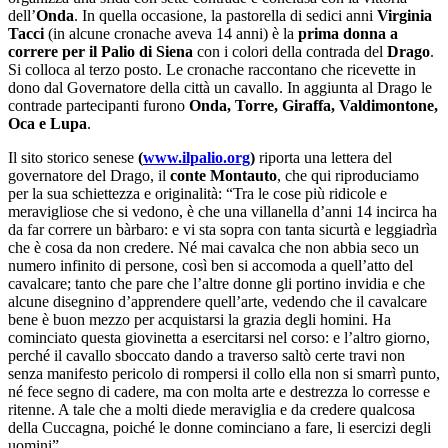
dell’
Onda
. In quella occasione, la pastorella di sedici anni
Virginia
Tacci
(in alcune cronache aveva 14 anni) è la
prima donna a
correre per il Palio di Siena
con i colori della contrada del
Drago
.
Si colloca al terzo posto. Le cronache raccontano che ricevette in
dono dal Governatore della città un cavallo. In aggiunta al Drago le
contrade partecipanti furono
Onda, Torre, Giraffa, Valdimontone,
Oca e Lupa
.
Il sito storico senese
(
www.ilpalio.org
)
riporta una lettera del
governatore del Drago, il
conte Montauto
, che qui riproduciamo
per la sua schiettezza e originalità: “Tra le cose più ridicole e
meravigliose che si vedono, è che una villanella d’anni 14 incirca ha
da far correre un bàrbaro: e vi sta sopra con tanta sicurtà e leggiadrìa
che è cosa da non credere. Né mai cavalca che non abbia seco un
numero infinito di persone, così ben si accomoda a quell’atto del
cavalcare; tanto che pare che l’altre donne gli portino invidia e che
alcune disegnino d’apprendere quell’arte, vedendo che il cavalcare
bene è buon mezzo per acquistarsi la grazia degli homini. Ha
cominciato questa giovinetta a esercitarsi nel corso: e l’altro giorno,
perché il cavallo sboccato dando a traverso saltò certe travi non
senza manifesto pericolo di rompersi il collo ella non si smarrì punto,
né fece segno di cadere, ma con molta arte e destrezza lo corresse e
ritenne. A tale che a molti diede meraviglia e da credere qualcosa
della Cuccagna, poiché le donne cominciano a fare, li esercizi degli
uomini”.