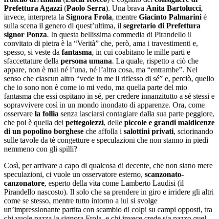
Prefettura Agazzi
(
Paolo Serra
). Una brava
Anita Bartolucci
,
invece, interpreta la
Signora Frola
, mentre
Giacinto Palmarini
è
sulla scena il genero di quest’ultima, il
segretario di Prefettura
signor Ponza
. In questa bellissima commedia di Pirandello il
convitato di pietra è la “Verità” che, però, ama i travestimenti e,
spesso, si veste da
fantasma
, in cui coabitano le mille parti e
sfaccettature della
persona umana
. La quale, rispetto a ciò che
appare, non è mai né l’una, né l’altra cosa, ma “entrambe”. Nel
senso che ciascun altro “vede in me il riflesso di sé” e, perciò, quello
che io sono non è come io mi vedo, ma quella parte del mio
fantasma che essi ospitano in sé, per credere innanzitutto a sé stessi e
sopravvivere così in un mondo inondato di apparenze. Ora, come
osservare
la follia
senza lasciarsi contagiare dalla sua parte peggiore,
che poi è quella dei
pettegolezzi
, delle
piccole e grandi maldicenze
di un popolino borghese
che affolla i
salottini
privati
, sciorinando
sulle tavole da tè congetture e speculazioni che non stanno in piedi
nemmeno con gli spilli?
Così, per arrivare a capo di qualcosa di decente, che non siano mere
speculazioni, ci vuole un osservatore esterno,
scanzonato-
canzonatore
, esperto della vita come Lamberto Laudisi (il
Pirandello nascosto). Il solo che sa prendere in giro e irridere gli altri
come se stesso, mentre tutto intorno a lui si svolge
un’impressionante partita con scambio di colpi su campi opposti, tra
chi vuole pazza la signora Frola, e chi invece crede sia pazzo quel