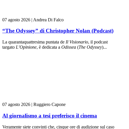
07 agosto 2026
|
Andrea Di Falco
“The Odyssey” di Christopher Nolan (Podcast)
La quarantaquattresima puntata de
Il Visionario
, il podcast
targato
L’Opinione
, è dedicata a
Odissea
(
The Odyssey
)...
07 agosto 2026
|
Ruggiero Capone
Al giornalismo a tesi preferisco il cinema
Veramente siete convinti che, cinque ore di audizione sul caso