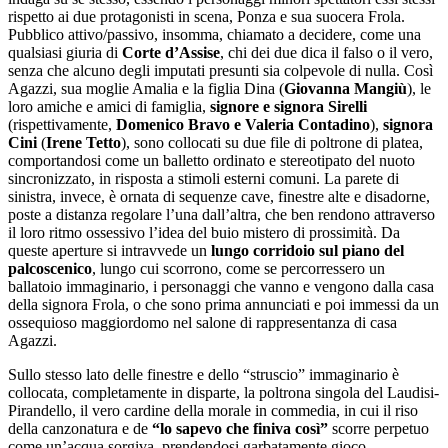
rispetto ai due protagonisti in scena, Ponza e sua suocera Frola.
Pubblico attivo/passivo, insomma, chiamato a decidere, come una
qualsiasi giuria di
Corte d’Assise
, chi dei due dica il falso o il vero,
senza che alcuno degli imputati presunti sia colpevole di nulla. Così
Agazzi, sua moglie Amalia e la figlia Dina (
Giovanna Mangiù
), le
loro amiche e amici di famiglia,
signore e signora Sirelli
(rispettivamente,
Domenico Bravo e Valeria Contadino
),
signora
Cini
(
Irene Tetto
), sono collocati su due file di poltrone di platea,
comportandosi come un balletto ordinato e stereotipato del nuoto
sincronizzato, in risposta a stimoli esterni comuni. La parete di
sinistra, invece, è ornata di sequenze cave, finestre alte e disadorne,
poste a distanza regolare l’una dall’altra, che ben rendono attraverso
il loro ritmo ossessivo l’idea del buio mistero di prossimità. Da
queste aperture si intravvede un
lungo corridoio sul piano del
palcoscenico
, lungo cui scorrono, come se percorressero un
ballatoio immaginario, i personaggi che vanno e vengono dalla casa
della signora Frola, o che sono prima annunciati e poi immessi da un
ossequioso maggiordomo nel salone di rappresentanza di casa
Agazzi.
Sullo stesso lato delle finestre e dello “struscio” immaginario è
collocata, completamente in disparte, la poltrona singola del Laudisi-
Pirandello, il vero cardine della morale in commedia, in cui il riso
della canzonatura e de
“lo sapevo che finiva così”
scorre perpetuo
come un’acqua sorgiva, prendendosi garbatamente gioco