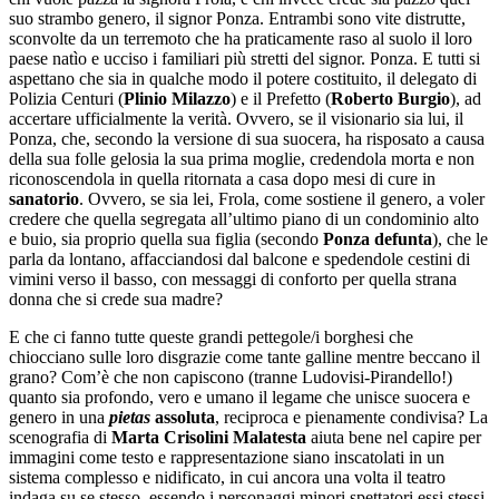
suo strambo genero, il signor Ponza. Entrambi sono vite distrutte,
sconvolte da un terremoto che ha praticamente raso al suolo il loro
paese natìo e ucciso i familiari più stretti del signor. Ponza. E tutti si
aspettano che sia in qualche modo il potere costituito, il delegato di
Polizia Centuri (
Plinio Milazzo
) e il Prefetto (
Roberto Burgio
), ad
accertare ufficialmente la verità. Ovvero, se il visionario sia lui, il
Ponza, che, secondo la versione di sua suocera, ha risposato a causa
della sua folle gelosia la sua prima moglie, credendola morta e non
riconoscendola in quella ritornata a casa dopo mesi di cure in
sanatorio
. Ovvero, se sia lei, Frola, come sostiene il genero, a voler
credere che quella segregata all’ultimo piano di un condominio alto
e buio, sia proprio quella sua figlia (secondo
Ponza defunta
), che le
parla da lontano, affacciandosi dal balcone e spedendole cestini di
vimini verso il basso, con messaggi di conforto per quella strana
donna che si crede sua madre?
E che ci fanno tutte queste grandi pettegole/i borghesi che
chiocciano sulle loro disgrazie come tante galline mentre beccano il
grano? Com’è che non capiscono (tranne Ludovisi-Pirandello!)
quanto sia profondo, vero e umano il legame che unisce suocera e
genero in una
pietas
assoluta
, reciproca e pienamente condivisa? La
scenografia di
Marta
Crisolini Malatesta
aiuta bene nel capire per
immagini come testo e rappresentazione siano inscatolati in un
sistema complesso e nidificato, in cui ancora una volta il teatro
indaga su se stesso, essendo i personaggi minori spettatori essi stessi