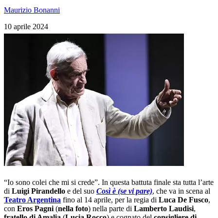
Maurizio Bonanni
10 aprile 2024
“Io sono colei che mi si crede”. In questa battuta finale sta tutta l’arte
di
Luigi
Pirandello
e del suo
Così è (se vi pare)
, che va in scena al
Teatro Argentina
fino al 14 aprile, per la regia di
Luca De Fusco
,
con
Eros
Pagni
(
nella foto
) nella parte di
Lamberto Laudisi
,
fratello
di Amalia
(
Lucia Rocco
) e cognato del
consigliere di