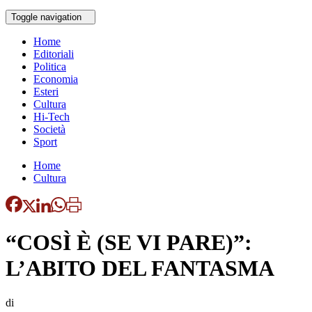
Toggle navigation
Home
Editoriali
Politica
Economia
Esteri
Cultura
Hi-Tech
Società
Sport
Home
Cultura
“COSÌ È (SE VI PARE)”:
L’ABITO DEL FANTASMA
di