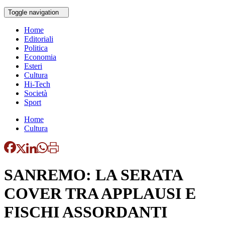
Toggle navigation
Home
Editoriali
Politica
Economia
Esteri
Cultura
Hi-Tech
Società
Sport
Home
Cultura
SANREMO: LA SERATA
COVER TRA APPLAUSI E
FISCHI ASSORDANTI