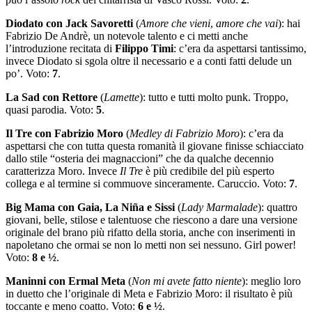
Diodato con Jack Savoretti
(
Amore che vieni
,
amore che vai
): hai
Fabrizio De Andrè, un notevole talento e ci metti anche
l’introduzione recitata di
Filippo Timi
: c’era da aspettarsi tantissimo,
invece Diodato si sgola oltre il necessario e a conti fatti delude un
po’. Voto:
7
.
La Sad con Rettore
(
Lamette
): tutto e tutti molto punk. Troppo,
quasi parodia. Voto:
5
.
Il Tre con Fabrizio Moro
(
Medley di Fabrizio Moro
): c’era da
aspettarsi che con tutta questa romanità il giovane finisse schiacciato
dallo stile “osteria dei magnaccioni” che da qualche decennio
caratterizza Moro. Invece
Il Tre
è più credibile del più esperto
collega e al termine si commuove sinceramente. Caruccio. Voto:
7
.
Big Mama
con Gaia, La Niña e Sissi
(
Lady Marmalade
): quattro
giovani, belle, stilose e talentuose che riescono a dare una versione
originale del brano più rifatto della storia, anche con inserimenti in
napoletano che ormai se non lo metti non sei nessuno. Girl power!
Voto:
8 e ½
.
Maninni con Ermal Meta
(
Non mi avete fatto niente
): meglio loro
in duetto che l’originale di Meta e Fabrizio Moro: il risultato è più
toccante e meno coatto. Voto:
6 e ½
.