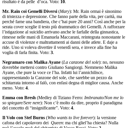
risultato è da pelle d’oca. Voto:
10
.
Mr. Rain coi Gemelli Diversi
(
Mary
): Mr. Rain ormai è sinonimo
di tristezza e depressione. Che fanno parte della vita, per carità, ma
perché farne una bandiera, che c’hai pure 20 anni? Così anche per la
serata cover sceglie il testo più drammatico dei Gemelli. A rafforzare
l’istigazione al suicidio arrivano anche le farfalle della ginnastica,
rimesse nelle mani di Emanuela Maccarani, reintegrata nonostante le
accuse di violenze e maltrattamenti ai danni delle atlete. E daje a
ride. Uno si voleva divertire il venerdì sera, e invece alla fine ha
voglia di farla finita. Voto:
3
.
Negramaro con Malika Ayane
(
La canzone del sole
): no, nessuno
dovrebbe mettersi contro Giuliano Sangiorgi. Nemmeno Malika
Ayane, che pure la voce ce l’ha. Infatti lui l’annichilisce,
rappresentando la Canzone del sole, che sarebbe un pezzo da
schitarrata intorno al falò, con enfasi degna di miglior causa. Anche
meno. Voto:
4
.
Emma con Bresh
(Medley di Tiziano Ferro:
Imbranato
/
Non me lo
so spiegare
/
Sere nere
): Non c’è molto da dire, proprio il paradigma
del concetto di “insignificante”. Voto:
4
.
Il Volo con Stef Burns
(
Who wants to live forever
): la versione
cafona del capolavoro dei
Queen
: ma chi gliel’ha chiesta? Nulla
può l’assolo
rock
del chitarrista di Vasco Rossi. Voto:
2
.