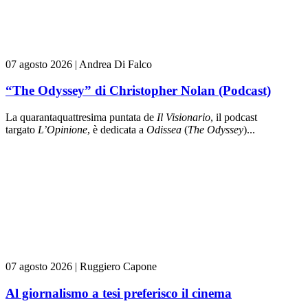
07 agosto 2026
|
Andrea Di Falco
“The Odyssey” di Christopher Nolan (Podcast)
La quarantaquattresima puntata de
Il Visionario
, il podcast
targato
L’Opinione
, è dedicata a
Odissea
(
The Odyssey
)...
07 agosto 2026
|
Ruggiero Capone
Al giornalismo a tesi preferisco il cinema