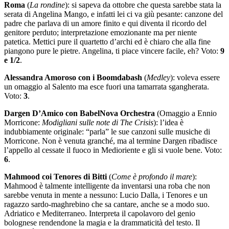
Roma
(
La rondine
): si sapeva da ottobre che questa sarebbe stata la
serata di Angelina Mango, e infatti lei ci va giù pesante: canzone del
padre che parlava di un amore finito e qui diventa il ricordo del
genitore perduto; interpretazione emozionante ma per niente
patetica. Mettici pure il quartetto d’archi ed è chiaro che alla fine
piangono pure le pietre. Angelina, ti piace vincere facile, eh? Voto:
9
e 1/2
.
Alessandra Amoroso con i Boomdabash
(
Medley
): voleva essere
un omaggio al Salento ma esce fuori una tamarrata sgangherata.
Voto:
3
.
Dargen D’Amico con BabelNova Orchestra
(Omaggio a Ennio
Morricone:
Modigliani sulle note di
The Crisis
): l’idea è
indubbiamente originale: “parla” le sue canzoni sulle musiche di
Morricone. Non è venuta granché, ma al termine Dargen ribadisce
l’appello al cessate il fuoco in Medioriente e gli si vuole bene. Voto:
6
.
Mahmood coi Tenores di Bitti
(
Come è profondo il mare
):
Mahmood è talmente intelligente da inventarsi una roba che non
sarebbe venuta in mente a nessuno: Lucio Dalla, i Tenores e un
ragazzo sardo-maghrebino che sa cantare, anche se a modo suo.
Adriatico e Mediterraneo. Interpreta il capolavoro del genio
bolognese rendendone la magia e la drammaticità del testo. Il