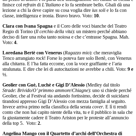
finisce col
refrain
di
L’Italiano
e lo fa sembrare bello. Ghali dà una
lezione a chi la deve capire su cosa voglia dire
ius soli
e lo fa con
classe, intelligenza e ironia. Bravo bravo. Voto:
10
.
Clara con Ivana Spagna
e il Coro delle voci bianche del Teatro
Regio di Torino (
Il cerchio della vita
): un mistero perché abbiano
deciso di fare una roba tanto noiosa e che c’entrasse Spagna. Mah.
Voto:
4
.
Loredana Bertè con
Venerus
(
Ragazzo mio
): che meraviglia
Tenco arrangiato
rock
! Forse lo poteva fare solo Bertè, con Venerus
alla chitarra. E l’ha fatta eccome, con la voce graffiante e l’aria
stralunata. E dire che lei di autocitazioni ne avrebbe a chili. Voto:
9 e
½
.
Geolier
con Guè, Luchè e Gigi D’Alessio
(Medley dal titolo
Strade
:
Brivido
/
O’ primmo ammore
/
Chiagne
): uno si chiede perché
Geolier, che al Festival sta andando fortissimo, decide di suicidarsi
tirandosi appresso Gigi D’Alessio con mezza famiglia al seguito.
Invece arriva primo nella classifica della serata
cover
. E lì ti rendi
conto che non hai capito niente della vita, tu e il pubblico in sala che
fa giustamente cadere il Teatro Ariston per le proteste all’annuncio
della top 5. Voto:
2
.
Angelina Mango con il Quartetto d’archi dell’Orchestra di