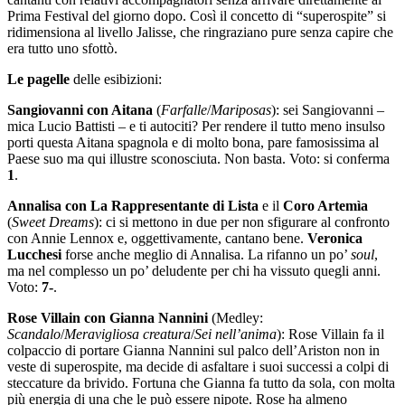
Prima Festival del giorno dopo. Così il concetto di “superospite” si
ridimensiona al livello Jalisse, che ringraziano pure senza capire che
era tutto uno sfottò.
Le pagelle
delle esibizioni:
Sangiovanni con Aitana
(
Farfalle
/
Mariposas
): sei Sangiovanni –
mica Lucio Battisti – e ti autociti? Per rendere il tutto meno insulso
porti questa Aitana spagnola e di molto bona, pare famosissima al
Paese suo ma qui illustre sconosciuta. Non basta. Voto: si conferma
1
.
Annalisa
con La Rappresentante di Lista
e il
Coro Artemìa
(
Sweet Dreams
): ci si mettono in due per non sfigurare al confronto
con Annie Lennox e, oggettivamente, cantano bene.
Veronica
Lucchesi
forse anche meglio di Annalisa. La rifanno un po’
soul
,
ma nel complesso un po’ deludente per chi ha vissuto quegli anni.
Voto:
7-
.
Rose Villain con Gianna Nannini
(Medley:
Scandalo
/
Meravigliosa creatura
/
Sei nell’anima
): Rose Villain fa il
colpaccio di portare Gianna Nannini sul palco dell’Ariston non in
veste di superospite, ma decide di asfaltare i suoi successi a colpi di
steccature da brivido. Fortuna che Gianna fa tutto da sola, con molta
più energia di una che le può essere nipote. Rose ha almeno