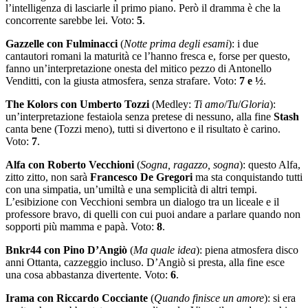
l’intelligenza di lasciarle il primo piano. Però il dramma è che la
concorrente sarebbe lei. Voto:
5
.
Gazzelle con Fulminacci
(
Notte prima degli esami
): i due
cantautori romani la maturità ce l’hanno fresca e, forse per questo,
fanno un’interpretazione onesta del mitico pezzo di Antonello
Venditti, con la giusta atmosfera, senza strafare. Voto:
7 e ½
.
The Kolors con Umberto Tozzi
(Medley:
Ti amo
/
Tu
/
Gloria
):
un’interpretazione festaiola senza pretese di nessuno, alla fine
Stash
canta bene (Tozzi meno), tutti si divertono e il risultato è carino.
Voto:
7
.
Alfa con Roberto Vecchioni
(
Sogna, ragazzo, sogna
): questo Alfa,
zitto zitto, non sarà
Francesco De Gregori
ma sta conquistando tutti
con una simpatia, un’umiltà e una semplicità di altri tempi.
L’esibizione con Vecchioni sembra un dialogo tra un liceale e il
professore bravo, di quelli con cui puoi andare a parlare quando non
sopporti più mamma e papà. Voto:
8
.
Bnkr44 con Pino D’Angiò
(
Ma quale idea
): piena atmosfera disco
anni Ottanta, cazzeggio incluso. D’Angiò si presta, alla fine esce
una cosa abbastanza divertente. Voto:
6
.
Irama con Riccardo Cocciante
(
Quando finisce un amore
): si era