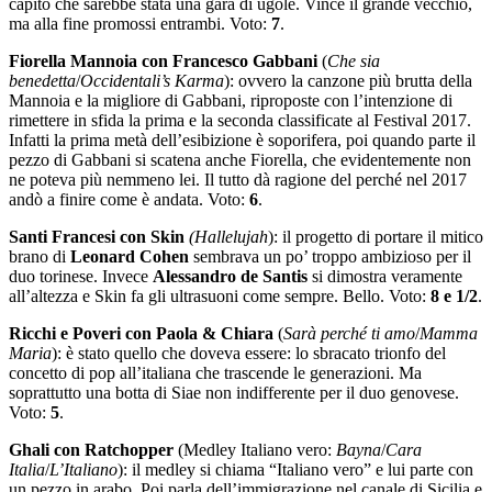
capito che sarebbe stata una gara di ugole. Vince il grande vecchio,
ma alla fine promossi entrambi. Voto:
7
.
Fiorella Mannoia con Francesco Gabbani
(
Che sia
benedetta
/
Occidentali’s Karma
): ovvero la canzone più brutta della
Mannoia e la migliore di Gabbani, riproposte con l’intenzione di
rimettere in sfida la prima e la seconda classificate al Festival 2017.
Infatti la prima metà dell’esibizione è soporifera, poi quando parte il
pezzo di Gabbani si scatena anche Fiorella, che evidentemente non
ne poteva più nemmeno lei. Il tutto dà ragione del perché nel 2017
andò a finire come è andata. Voto:
6
.
Santi Francesi
con Skin
(Hallelu
jah
): il progetto di portare il mitico
brano di
Leonard Cohen
sembrava un po’ troppo ambizioso per il
duo torinese. Invece
Alessandro de Santis
si dimostra veramente
all’altezza e Skin fa gli ultrasuoni come sempre. Bello. Voto:
8 e 1/2
.
Ricchi e Poveri con Paola & Chiara
(
Sarà perché ti amo
/
Mamma
Maria
): è stato quello che doveva essere: lo sbracato trionfo del
concetto di pop all’italiana che trascende le generazioni. Ma
soprattutto una botta di Siae non indifferente per il duo genovese.
Voto:
5
.
Ghali
con Ratchopper
(Medley Italiano vero:
Bayna
/
Cara
Italia
/
L’Italiano
): il medley si chiama “Italiano vero” e lui parte con
un pezzo in arabo. Poi parla dell’immigrazione nel canale di Sicilia e