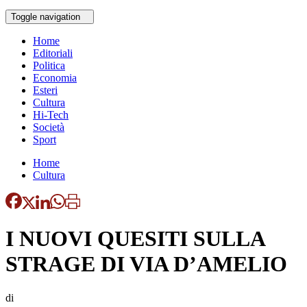
Toggle navigation
Home
Editoriali
Politica
Economia
Esteri
Cultura
Hi-Tech
Società
Sport
Home
Cultura
I NUOVI QUESITI SULLA
STRAGE DI VIA D’AMELIO
di