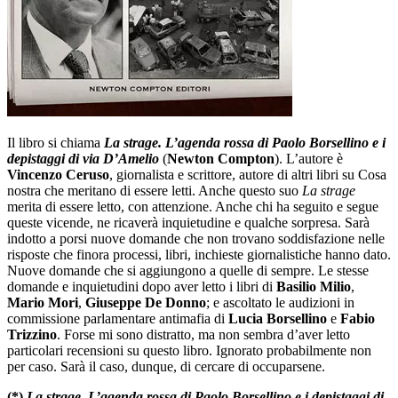
Il libro si chiama
La strage. L’agenda rossa di Paolo Borsellino e i
depistaggi di via D’Amelio
(
Newton Compton
). L’autore è
Vincenzo Ceruso
, giornalista e scrittore, autore di altri libri su Cosa
nostra che meritano di essere letti. Anche questo suo
La strage
merita di essere letto, con attenzione. Anche chi ha seguito e segue
queste vicende, ne ricaverà inquietudine e qualche sorpresa. Sarà
indotto a porsi nuove domande che non trovano soddisfazione nelle
risposte che finora processi, libri, inchieste giornalistiche hanno dato.
Nuove domande che si aggiungono a quelle di sempre. Le stesse
domande e inquietudini dopo aver letto i libri di
Basilio Milio
,
Mario Mori
,
Giuseppe De Donno
; e ascoltato le audizioni in
commissione parlamentare antimafia di
Lucia Borsellino
e
Fabio
Trizzino
. Forse mi sono distratto, ma non sembra d’aver letto
particolari recensioni su questo libro. Ignorato probabilmente non
per caso. Sarà il caso, dunque, di cercare di occuparsene.
(*)
La strage. L’agenda rossa di Paolo Borsellino e i depistaggi di