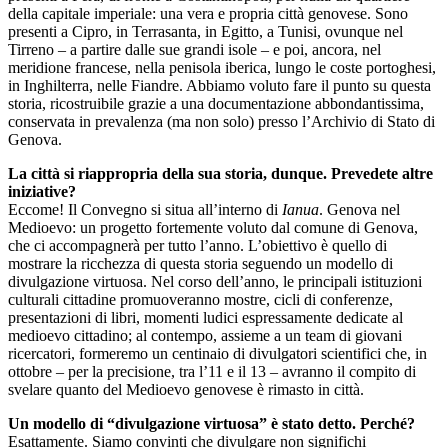
della capitale imperiale: una vera e propria città genovese. Sono
presenti a Cipro, in Terrasanta, in Egitto, a Tunisi, ovunque nel
Tirreno – a partire dalle sue grandi isole – e poi, ancora, nel
meridione francese, nella penisola iberica, lungo le coste portoghesi,
in Inghilterra, nelle Fiandre. Abbiamo voluto fare il punto su questa
storia, ricostruibile grazie a una documentazione abbondantissima,
conservata in prevalenza (ma non solo) presso l’Archivio di Stato di
Genova.
La città si riappropria della sua storia, dunque. Prevedete altre
iniziative?
Eccome! Il Convegno si situa all’interno di
Ianua
. Genova nel
Medioevo: un progetto fortemente voluto dal comune di Genova,
che ci accompagnerà per tutto l’anno. L’obiettivo è quello di
mostrare la ricchezza di questa storia seguendo un modello di
divulgazione virtuosa. Nel corso dell’anno, le principali istituzioni
culturali cittadine promuoveranno mostre, cicli di conferenze,
presentazioni di libri, momenti ludici espressamente dedicate al
medioevo cittadino; al contempo, assieme a un team di giovani
ricercatori, formeremo un centinaio di divulgatori scientifici che, in
ottobre – per la precisione, tra l’11 e il 13 – avranno il compito di
svelare quanto del Medioevo genovese è rimasto in città.
Un modello di “divulgazione virtuosa” è stato detto. Perché?
Esattamente. Siamo convinti che divulgare non significhi