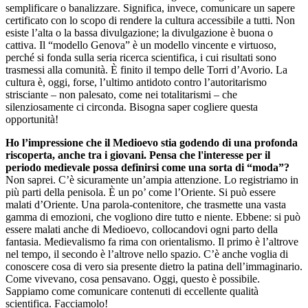
semplificare o banalizzare. Significa, invece, comunicare un sapere
certificato con lo scopo di rendere la cultura accessibile a tutti. Non
esiste l’alta o la bassa divulgazione; la divulgazione è buona o
cattiva. Il “modello Genova” è un modello vincente e virtuoso,
perché si fonda sulla seria ricerca scientifica, i cui risultati sono
trasmessi alla comunità. È finito il tempo delle Torri d’Avorio. La
cultura è, oggi, forse, l’ultimo antidoto contro l’autoritarismo
strisciante – non palesato, come nei totalitarismi – che
silenziosamente ci circonda. Bisogna saper cogliere questa
opportunità!
Ho l’impressione che il Medioevo stia godendo di una profonda
riscoperta, anche tra i giovani. Pensa che l'interesse per il
periodo medievale possa definirsi come una sorta di “moda”?
Non saprei. C’è sicuramente un’ampia attenzione. Lo registriamo in
più parti della penisola. È un po’ come l’Oriente. Si può essere
malati d’Oriente. Una parola-contenitore, che trasmette una vasta
gamma di emozioni, che vogliono dire tutto e niente. Ebbene: si può
essere malati anche di Medioevo, collocandovi ogni parto della
fantasia. Medievalismo fa rima con orientalismo. Il primo è l’altrove
nel tempo, il secondo è l’altrove nello spazio. C’è anche voglia di
conoscere cosa di vero sia presente dietro la patina dell’immaginario.
Come vivevano, cosa pensavano. Oggi, questo è possibile.
Sappiamo come comunicare contenuti di eccellente qualità
scientifica. Facciamolo!