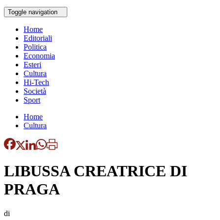
Toggle navigation
Home
Editoriali
Politica
Economia
Esteri
Cultura
Hi-Tech
Società
Sport
Home
Cultura
LIBUSSA CREATRICE DI
PRAGA
di