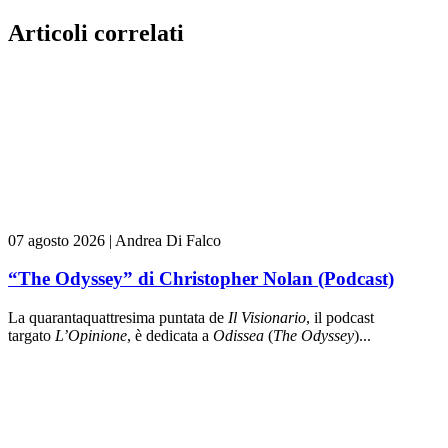
Articoli correlati
07 agosto 2026
|
Andrea Di Falco
“The Odyssey” di Christopher Nolan (Podcast)
La quarantaquattresima puntata de
Il Visionario
, il podcast
targato
L’Opinione
, è dedicata a
Odissea
(
The Odyssey
)...