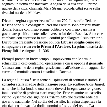
sognato un uomo che tracciava la soglia della sua casa. Il primo
nucleo della città, chiamata Mala Strana (piccola città) sorge sulla
riva sinistra della Moldava.
Diventa regina e guerriera nell’anno 700
. Le sorelle Tetka e
Kascha sono sue consigliere. Nel suo esercito sono presenti molte
donne. Riesce con il suo acume politico e con il suo carisma a
governare pacificamente sulle diverse tribù della Boemia. Attacca e
combatte con successo in tutti i confini per allargare il suo territorio.
Dietro una crescente pressione politica
Libussa sceglie come suo
compagno e re un certo Přemysl l’Aratore.
La prima dinastia dei
Přemyslidi si estingue nel 1306.
Přemysl prende in breve tempo il sopravvento con le armi e
schiavizza il ceto contadino, operazione a cui si oppone
il generale
Valasca
amante della regina grazie anche all’azione di un agguerrito
esercito femminile contro i cittadini di Boemia.
La regina Libussa è stata fonte di ispirazioni di scrittori e storici
. È
considerata la madre della nazione ceca
. Lo scrittore Alois Jirasek
narra che lei ha fondato una scuola dove si insegnavano religione,
inni, tecniche di profezia e arti magiche. Fece costruire un castello
vicino Vysehrad che significa
Castello Alto
che diventò sede del
governo nazionale. Nel cortile del castello, la regina dispensava la
giustizia coadiuvata da dodici uomini più saggi del regno
. La