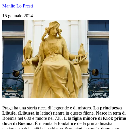
Manlio Lo Presti
15 gennaio 2024
Praga ha una storia ricca di leggende e di mistero.
La principessa
Libuše,
(
Libussa
in latino) rientra in questo filone. Nasce in terra di
Boemia nel 680 e muore nel 738. È la
figlia minore di Krok primo
duca di Boemia
. È ritenuta la fondatrice della prima dinastia
nazionale e della città che chiamò
Prah
cioè
la soglia
, dopo aver