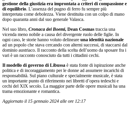
gestione della giustizia era improntata a criteri di compassione e
di equilibrio
. L’assenza del pugno di ferro fu sempre più
interpretata come debolezza. Viene destituita con un colpo di mano
dopo quaranta anni dal suo generale Valasca.
Nel suo libro,
Cronaca dei Boemi
, Dean Cosmas
traccia una
vicenda meno nobile a causa del divergente ruolo delle figlie. In
ogni caso, le storie hanno voluto delineare
una identità nazionale
ad un popolo che stava cercando con alterni successi, di staccarsi dal
dominio austriaco. Il racconto della scelta dell’uomo da sposare fra i
vari è un racconto conosciuto da tutti i cittadini cechi.
Il modello di governo di Libussa
è stata fonte di ispirazione anche
politica e di incoraggiamento per le donne ad assumere incarichi di
responsabilità. Sul piano culturale e specialmente musicale, è stata
un importante punto di riferimento nei libretti d’opera tedeschi e
cechi del XIX secolo. La maggior parte delle opere musicali ha una
trama emozionante e romantica.
Aggiornato il 15 gennaio 2024 alle ore 12:17