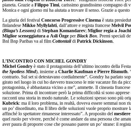
pianeta. Grazie a
Filippo Timi
, carissimo grandissimo compagno di vi
Monica e ogni giorno mi ha aiutata a trovare il senso. Grazie a questo 
La giuria del festival
Concorso Progressive Cinema
è stata presiedut
finlandese
Mikko Myllylahti
, dall’attore e regista francese
Melvil P
(Blaga’s Lessons)
di
Stephan Komandarev
;
Miglior regia a
Joach
Miglior sceneggiatura a
Asli Özge
per
Black Box
. Premi speciali de
Bnl Bnp Paribas va al film
Cottontail
di
Patrick Dickinson
.
L’INCONTRO CON MICHEL GONDRY
Michel Gondry
è stato il protagonista dell’ultimo incontro della Fes
the Spotless Mind
), insieme a
Charlie Kaufman e Pierre Bismuth
.
contrario. Sul set si detestavano cordialmente”. Gondry ha parlato sop
girato nel luogo in cui ho davvero trascorso le mie vacanze fin da picco
protagonista, è abbastanza vicino a me”, ammette. Il cineasta francese 
soluzione. Prima di incontrare però la prima difficoltà si sono apprese 
racconti una storia in modo naturale. Le soluzioni spesso sono più orig
Kubrick
: ma il loro problema, in realtà, doveva essere semmai non r
un po’ disordinato, ma Il libro delle soluzioni vuole proprio mostrare l
affinché lo spettatore rimanesse interessato”. A proposito del
mestiere
quel ruolo per vivere, perché è come andare da una persona che amate e
aver paura di proporre cose che possano parere un po’ strane: il regista