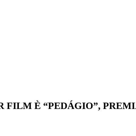
R FILM È “PEDÁGIO”, PREM