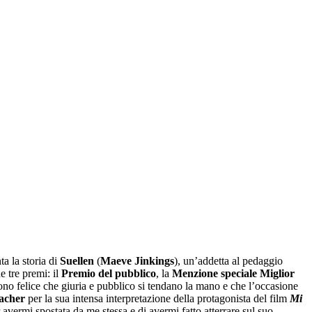
a la storia di
Suellen
(
Maeve Jinkings
), un’addetta al pedaggio
ne tre premi: il
Premio del pubblico
, la
Menzione speciale Miglior
Sono felice che giuria e pubblico si tendano la mano e che l’occasione
acher
per la sua intensa interpretazione della protagonista del film
Mi
avermi spostata da me stessa e di avermi fatto atterrare sul suo