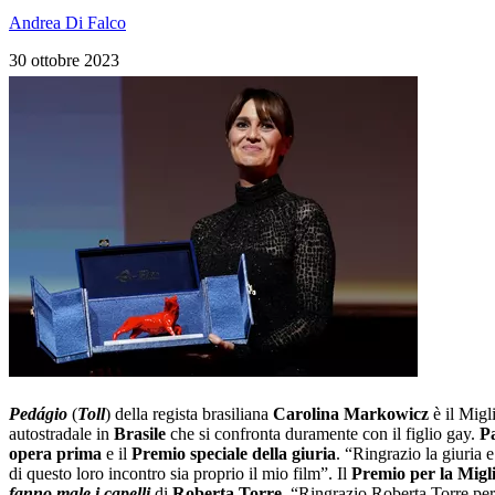
Andrea Di Falco
30 ottobre 2023
Pedágio
(
Toll
) della regista brasiliana
Carolina Markowicz
è il Migl
autostradale in
Brasile
che si confronta duramente con il figlio gay.
Pa
opera prima
e il
Premio speciale della giuria
. “Ringrazio la giuria 
di questo loro incontro sia proprio il mio film”. Il
Premio per la Migl
fanno male i capelli
di
Roberta Torre
. “Ringrazio Roberta Torre per 