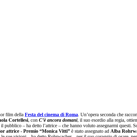
ior film della
Festa del cinema di Roma
. Un’opera seconda che raccont
ola Cortellesi
, con
C’è ancora domani
, il suo esordio alla regia, ottie
e il pubblico – ha detto l’attrice – che hanno voluto assegnarmi questi. 
ior attrice - Premio “Monica Vitti”
è stato assegnato ad
Alba Rohrw
le sue visioni – ha detto Rohrwacher – per il suo coraggio di osare, per 