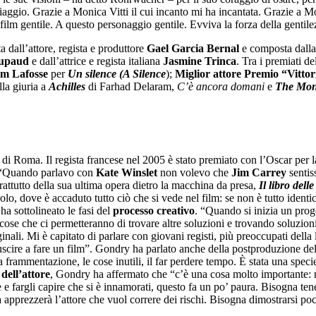
aggio. Grazie a Monica Vitti il cui incanto mi ha incantata. Grazie a M
film gentile. A questo personaggio gentile. Evviva la forza della gentil
a dall’attore, regista e produttore
Gael Garcia Bernal
e composta dalla 
oupaud
e dall’attrice e regista italiana
Jasmine Trinca
. Tra i premiati de
im Lafosse
per
Un silence
(A Silence
);
Miglior attore Premio “Vitto
lla giuria a
Achilles
di Farhad Delaram,
C’è ancora domani
e
The Mon
ta di Roma. Il regista francese nel 2005 è stato premiato con l’Oscar per 
 “Quando parlavo con
Kate Winslet
non volevo che
Jim Carrey
sentis
rattutto della sua ultima opera dietro la macchina da presa,
Il libro dell
lo, dove è accaduto tutto ciò che si vede nel film: se non è tutto identic
ha sottolineato le fasi del
processo creativo
. “Quando si inizia un proge
cose che ci permetteranno di trovare altre soluzioni e trovando soluzioni
inali. Mi è capitato di parlare con giovani registi, più preoccupati dell
iuscire a fare un film”. Gondry ha parlato anche della postproduzione de
a frammentazione, le cose inutili, il far perdere tempo. È stata una speci
 dell’attore
, Gondry ha affermato che “c’è una cosa molto importante: n
 fargli capire che si è innamorati, questo fa un po’ paura. Bisogna tener
 apprezzerà l’attore che vuol correre dei rischi. Bisogna dimostrarsi poc