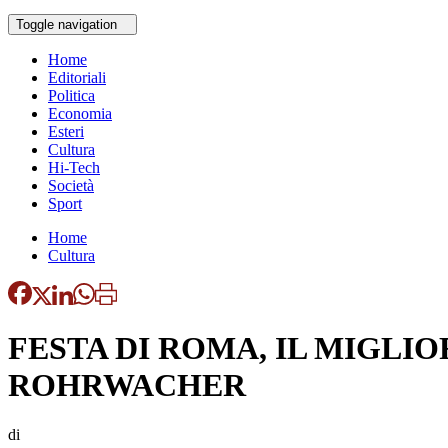
Toggle navigation
Home
Editoriali
Politica
Economia
Esteri
Cultura
Hi-Tech
Società
Sport
Home
Cultura
FESTA DI ROMA, IL MIGLIO
ROHRWACHER
di