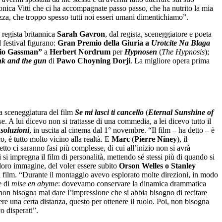
onica Vitti che ci ha accompagnate passo passo, che ha nutrito la mia
ezza, che troppo spesso tutti noi esseri umani dimentichiamo”.
regista britannica
Sarah Gavron
, dal regista, sceneggiatore e poeta
l festival figurano:
Gran Premio della Giuria a
Urotcite Na Blaga
rio Gassman”
a
Herbert Nordrum
per
Hypnosen
(
The Hypnosis
);
k and the gun
di
Pawo Choyning Dorji
. La migliore opera prima
la sceneggiatura del film
Se mi lasci ti cancello
(
Eternal Sunshine of
se. A lui dicevo non si trattasse di una commedia, a lei dicevo tutto il
e soluzioni
, in uscita al cinema dal 1° novembre. “Il film – ha detto – è
o, è tutto molto vicino alla realtà. E
Marc
(
Pierre Niney
), il
tto ci saranno fasi più complesse, di cui all’inizio non si avrà
 si impregna il film di personalità, mettendo sé stessi più di quando si
a loro immagine, del voler essere subito
Orson Welles o Stanley
l film. “Durante il montaggio avevo esplorato molte direzioni, in modo
e di
mise en abyme
: dovevamo conservare la dinamica drammatica
on bisogna mai dare l’impressione che si abbia bisogno di recitare
e una certa distanza, questo per ottenere il ruolo. Poi, non bisogna
o disperati”.