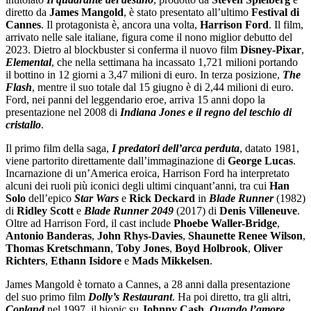
diretto da
James Mangold
, è stato presentato all’ultimo
Festival di
Cannes
. Il protagonista è, ancora una volta,
Harrison Ford
. Il film,
arrivato nelle sale italiane, figura come il nono miglior debutto del
2023. Dietro al blockbuster si conferma il nuovo film
Disney-Pixar
,
Elemental
, che nella settimana ha incassato 1,721 milioni portando
il bottino in 12 giorni a 3,47 milioni di euro. In terza posizione,
The
Flash
, mentre il suo totale dal 15 giugno è di 2,44 milioni di euro.
Ford, nei panni del leggendario eroe, arriva 15 anni dopo la
presentazione nel 2008 di
Indiana Jones e il regno del teschio di
cristallo
.
Il primo film della saga,
I predatori dell’arca perduta
, datato 1981,
viene partorito direttamente dall’immaginazione di
George Lucas
.
Incarnazione di un’America eroica, Harrison Ford ha interpretato
alcuni dei ruoli più iconici degli ultimi cinquant’anni, tra cui
Han
Solo
dell’epico
Star Wars
e
Rick Deckard
in
Blade Runner
(1982)
di
Ridley
Scott
e
Blade Runner 2049
(2017) di
Denis Villeneuve
.
Oltre ad Harrison Ford, il cast include
Phoebe Waller-Bridge
,
Antonio Banderas
,
John Rhys-Davies
,
Shaunette Renee Wilson
,
Thomas Kretschmann
,
Toby Jones
,
Boyd Holbrook
,
Oliver
Richters
,
Ethann Isidore
e
Mads Mikkelsen
.
James Mangold è tornato a Cannes, a 28 anni dalla presentazione
del suo primo film
Dolly’s Restaurant
. Ha poi diretto, tra gli altri,
Copland
nel 1997, il biopic su
Johnny
Cash
,
Quando l’amore