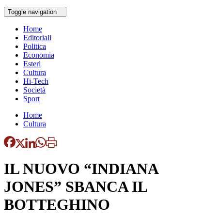
Toggle navigation
Home
Editoriali
Politica
Economia
Esteri
Cultura
Hi-Tech
Società
Sport
Home
Cultura
IL NUOVO “INDIANA
JONES” SBANCA IL
BOTTEGHINO