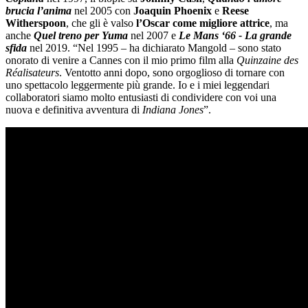
brucia l’anima
nel 2005 con
Joaquin Phoenix
e
Reese
Witherspoon
, che gli è valso
l’Oscar come migliore attrice
, ma
anche
Quel treno per Yuma
nel 2007 e
Le Mans ‘66 - La grande
sfida
nel 2019. “Nel 1995 – ha dichiarato Mangold – sono stato
onorato di venire a Cannes con il mio primo film alla
Quinzaine des
Réalisateurs
. Ventotto anni dopo, sono orgoglioso di tornare con
uno spettacolo leggermente più grande. Io e i miei leggendari
collaboratori siamo molto entusiasti di condividere con voi una
nuova e definitiva avventura di
Indiana Jones
”.