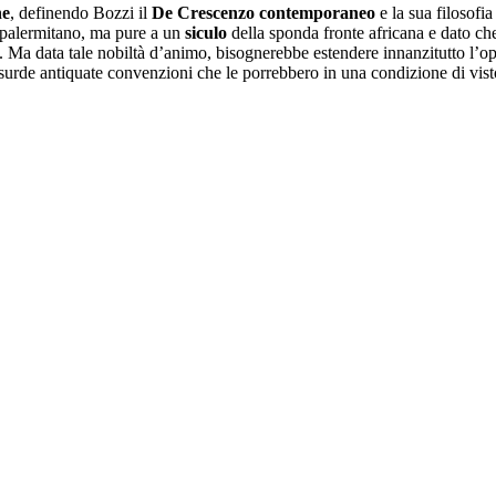
ne
, definendo Bozzi il
De Crescenzo contemporaneo
e la sua filosofi
o palermitano, ma pure a un
siculo
della sponda fronte africana e dato che 
a data tale nobiltà d’animo, bisognerebbe estendere innanzitutto l’opport
 assurde antiquate convenzioni che le porrebbero in una condizione di vis