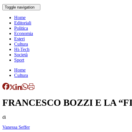
Toggle navigation
Home
Editoriali
Politica
Economia
Esteri
Cultura
Hi-Tech
Società
Sport
Home
Cultura
FRANCESCO BOZZI E LA “F
di
Vanessa Seffer