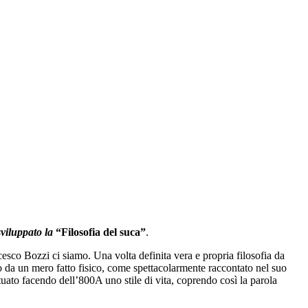
sviluppato la
“Filosofia del suca”
.
cesco Bozzi ci siamo. Una volta definita vera e propria filosofia da
to da un mero fatto fisico, come spettacolarmente raccontato nel suo
ituato facendo dell
’
800A uno stile di vita, coprendo così la parola