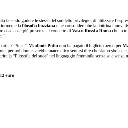
a facendo godere le stesse del suddetto privilegio, di utilizzare l’es
eriormente la
filosofia bozziana
e ne consoliderebbe la dottrina innovat
ere cose così: più presenze al concerto di
Vasco Rossi
a
Roma
che in tut
ca”.
 partita? “Suca”.
Vladimir Putin
non ha pagato il biglietto aereo per
Ma
nte, per noi donne sarebbe matematico sentirsi dire che siamo sboccate
nserire la “Filosofia del suca” nel linguaggio femminile senza se e senza 
 12 euro