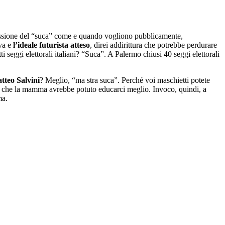
pressione del “suca” come e quando vogliono pubblicamente,
iva e
l’ideale futurista atteso
, direi addirittura che potrebbe perdurare
ti seggi elettorali italiani? “Suca”. A Palermo chiusi 40 seggi elettorali
tteo Salvini
? Meglio, “ma stra suca”. Perché voi maschietti potete
, che la mamma avrebbe potuto educarci meglio. Invoco, quindi, a
ma.