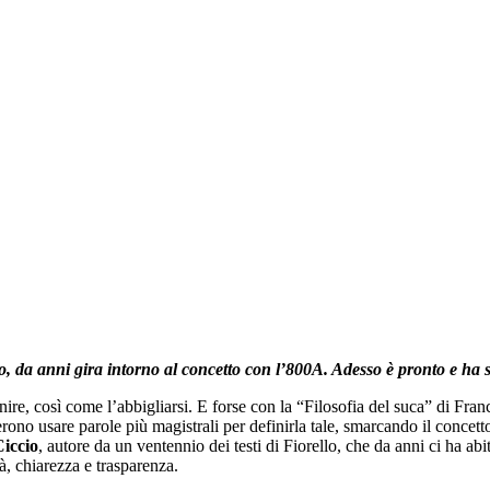
lo, da anni gira intorno al concetto con l’800A. Adesso è pronto e ha 
ire, così come l’abbigliarsi. E forse con la “Filosofia del suca” di Fran
rono usare parole più magistrali per definirla tale, smarcando il concet
iccio
, autore da un ventennio dei testi di Fiorello, che da anni ci ha ab
à, chiarezza e trasparenza.