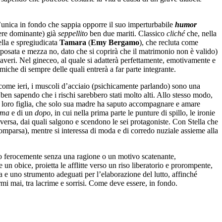
 l’unica in fondo che sappia opporre il suo imperturbabile
humor
tere dominante) già
seppellito
ben due mariti. Classico
cliché
che, nella
ella e spregiudicata
Tamara
(
Emy Bergamo
), che recluta come
posata e mezza no, dato che si coprirà che il matrimonio non è valido)
i averi. Nel gineceo, al quale si adatterà perfettamente, emotivamente e
miche di sempre delle quali entrerà a far parte integrante.
come ieri, i muscoli d’acciaio (psichicamente parlando) sono una
 ben sapendo che i rischi sarebbero stati molto alti. Allo stesso modo,
la loro figlia, che solo sua madre ha saputo accompagnare e amare
ima
e di un
dopo
, in cui nella prima parte le punture di spillo, le ironie
diversa, dai quali salgono e scendono le sei protagoniste. Con Stella che
omparsa), mentre si interessa di moda e di corredo nuziale assieme alla
no ferocemente senza una ragione o un motivo scatenante,
n obice, proietta le afflitte verso un riso liberatorio e prorompente,
a e uno strumento adeguati per l’elaborazione del lutto, affinché
rmi mai, tra lacrime e sorrisi. Come deve essere, in fondo.