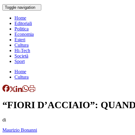
Toggle navigation
Home
Editoriali
Politica
Economia
Esteri
Cultura
Hi-Tech
Società
Sport
Home
Cultura
“FIORI D’ACCIAIO”: QUAN
di
Maurizio Bonanni