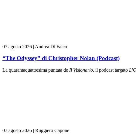
07 agosto 2026
|
Andrea Di Falco
“The Odyssey” di Christopher Nolan (Podcast)
La quarantaquattresima puntata de
Il Visionario
, il podcast targato
L’O
07 agosto 2026
|
Ruggiero Capone