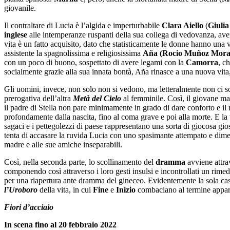
giovanile.
Il contraltare di Lucia è l’algida e imperturbabile
Clara Aiello
(
Giuli
inglese
alle intemperanze ruspanti della sua collega di vedovanza, ave
vita è un fatto acquisito, dato che statisticamente le donne hanno una v
assistente la spagnolissima e religiosissima
A
ñ
a
(Rocio
Muñoz Mora
con un poco di buono, sospettato di avere legami con la
Camorra
, c
socialmente grazie alla sua innata bontà, Aña rinasce a una nuova vita,
Gli uomini, invece, non solo non si vedono, ma letteralmente non ci s
prerogativa dell’altra
Metà del Cielo
al femminile. Così, il giovane mar
il padre di Stella non pare minimamente in grado di dare conforto e il
profondamente dalla nascita, fino al coma grave e poi alla morte. E l
sagaci e i pettegolezzi di paese rappresentano una sorta di giocosa gios
tenta di accasare la ruvida Lucia con uno spasimante attempato e dimen
madre e alle sue amiche inseparabili.
Così, nella seconda parte, lo scollinamento del
dramma
avviene attra
componendo così attraverso i loro gesti insulsi e incontrollati un rime
per una riapertura ante dramma del gineceo. Evidentemente la sola casa 
l’Uroboro
della vita, in cui
Fine
e
Inizio
combaciano al termine apparent
Fiori d’acciaio
In scena fino al 20 febbraio 2022