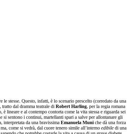
le stesse. Questo, infatti, è lo scenario prescelto (corredato da una
, tratto dal dramma teatrale di
Robert Harling
, per la regia romana
o, è lineare e al contempo contorta come la vita stessa e riguarda sei
 si sentono i continui, martellanti spari a salve per allontanare gli
a, interpretata da una bravissima
Emanuela Muni
che dà una forza
te ma, come si vedrà, dal cuore tenero simile all’interno
edibile
di una
ben sapendo che potrebbe costarle la vita a causa di un grave diabete