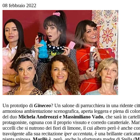
08 febbraio 2022
Un prototipo di
Gineceo
? Un salone di parrucchiera in una ridente cit
armoniosa ambientazione scenografica, aperta leggera e piena di colori
del duo
Michela Andreozzi e Massimiliano Vado
, che sarà in cartel
protagoniste, ognuna con il proprio vissuto e corredo caratteriale. Mari
uccelli che si nutrono dei fiori di limone, il cui albero però è anche con
travolgente alla sua recitazione
iper accentata
, è una brillante caricat
pianta spinosa.
Marilù
è, però, anche la sfortunata madre di Stella (
Ma