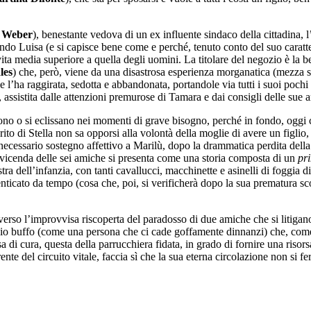
a Weber
), benestante vedova di un ex influente sindaco della cittadina,
ndo Luisa (e si capisce bene come e perché, tenuto conto del suo carat
ita media superiore a quella degli uomini. La titolare del negozio è la b
les
) che, però, viene da una disastrosa esperienza morganatica (mezza s
he l’ha raggirata, sedotta e abbandonata, portandole via tutti i suoi poch
 assistita dalle attenzioni premurose di Tamara e dai consigli delle sue a
ono o si eclissano nei momenti di grave bisogno, perché in fondo, oggi 
ito di Stella non sa opporsi alla volontà della moglie di avere un figlio,
 necessario sostegno affettivo a Marilù, dopo la drammatica perdita del
a vicenda delle sei amiche si presenta come una storia composta di un
pr
tra dell’infanzia, con tanti cavallucci, macchinette e asinelli di foggia 
ticato da tempo (cosa che, poi, si verificherà dopo la sua prematura sc
verso l’improvvisa riscoperta del paradosso di due amiche che si litiga
dio buffo (come una persona che ci cade goffamente dinnanzi) che, come u
di cura, questa della parrucchiera fidata, in grado di fornire una risors
e del circuito vitale, faccia sì che la sua eterna circolazione non si fe