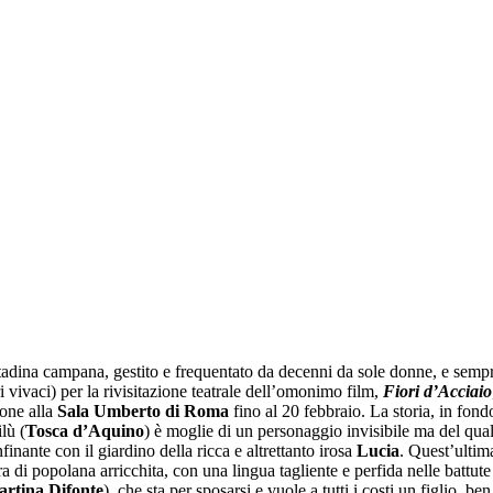
tadina campana, gestito e frequentato da decenni da sole donne, e sempre 
 vivaci) per la rivisitazione teatrale dell’omonimo film,
Fiori d’Acciaio
lone alla
Sala Umberto di Roma
fino al 20 febbraio. La storia, in fond
lù (
Tosca d’Aquino
) è moglie di un personaggio invisibile ma del quale
finante con il giardino della ricca e altrettanto irosa
Lucia
. Quest’ultim
ura di popolana arricchita, con una lingua tagliente e perfida nelle battu
rtina Difonte
), che sta per sposarsi e vuole a tutti i costi un figlio, 