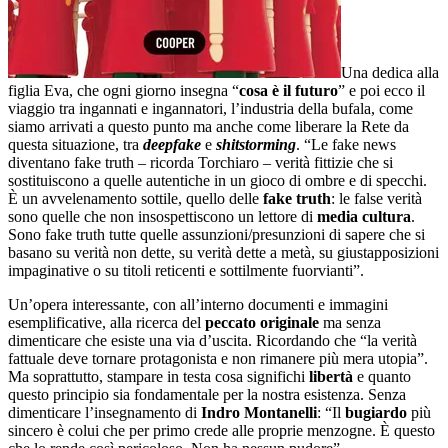
Una dedica alla
figlia Eva, che ogni giorno insegna “
cosa è il futuro
” e poi ecco il
viaggio tra ingannati e ingannatori, l’industria della bufala, come
siamo arrivati a questo punto ma anche come liberare la Rete da
questa situazione, tra
deepfake
e
shitstorming
. “Le fake news
diventano fake truth – ricorda Torchiaro – verità fittizie che si
sostituiscono a quelle autentiche in un gioco di ombre e di specchi.
È un avvelenamento sottile, quello delle
fake truth
: le false verità
sono quelle che non insospettiscono un lettore di
media cultura
.
Sono fake truth tutte quelle assunzioni/presunzioni di sapere che si
basano su verità non dette, su verità dette a metà, su giustapposizioni
impaginative o su titoli reticenti e sottilmente fuorvianti”.
Un’opera interessante, con all’interno documenti e immagini
esemplificative, alla ricerca del
peccato originale
ma senza
dimenticare che esiste una via d’uscita. Ricordando che “la verità
fattuale deve tornare protagonista e non rimanere più mera utopia”.
Ma soprattutto, stampare in testa cosa significhi
libertà
e quanto
questo principio sia fondamentale per la nostra esistenza. Senza
dimenticare l’insegnamento di
Indro Montanelli
: “Il
bugiardo
più
sincero è colui che per primo crede alle proprie menzogne. È questo