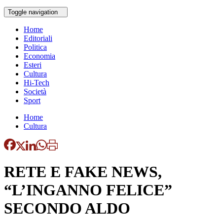
Toggle navigation
Home
Editoriali
Politica
Economia
Esteri
Cultura
Hi-Tech
Società
Sport
Home
Cultura
RETE E FAKE NEWS,
“L’INGANNO FELICE”
SECONDO ALDO