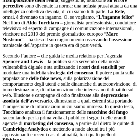
Manipolazione della realtà
, suggestione, induzione
all’errore
percettivo
sono diventate la norma: una nefasta prassi attuata da una
intelligenza collettiva deviata, di cui siamo tutti parte. La
Rete
,
ormai, è diventato un inganno. O, se vogliamo, “
L’inganno felice
”.
Nel libro di
Aldo Torchiaro
– giornalista professionista, conduttore
televisivo ed esperto di campagne di comunicazione internazionali,
vincitore nel 2019 del premio giornalistico europeo “
Mare
Nostrum
” – ha steso il suo ragionamento osservando l’ossessione
maniacale dell’apparire in questa era di post-verità.
Secondo l’autore – che guida le media relations per l’agenzia
Spencer and Lewis
– la politica si sta servendo della nostra
vulnerabilità digitale e sta utilizzando i nostri
dati sensibili
per
modulare una indebita
strategia del consenso
. Il potere punta sulla
propalazione
delle fake news
, sulla polarizzazione del
comportamento degli utenti e sulle dinamiche di autoconvinzione, di
immedesimazione, di infiammazione che interessano il dibattito sul
web. Illusione e campagne di odio finalizzate alla
deprecazione
assoluta dell’avversario
, dimostrano a quali estremi stia portando
l’indigestione di informazioni in cui siamo immersi. In questo testo,
Torchiaro
analizza il funzionamento delle
macchine del fango
raccontando per la prima volta al pubblico i segreti delle grandi
agenzie di
marketing del consenso
, a partire dal dietro le quinte di
Cambridge Analytica
e mettendo a nudo alcuni tra i più
appassionanti e recenti casi di attualità, tra i quali quello di