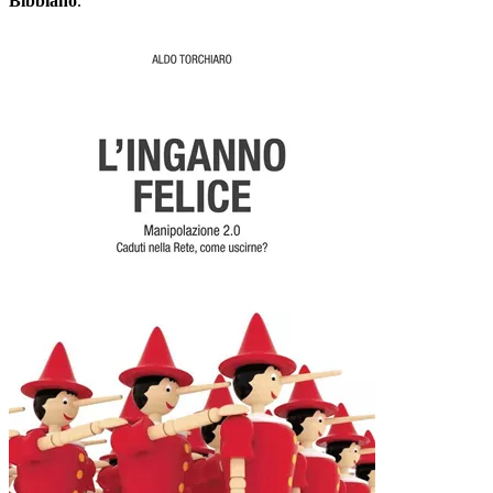
Bibbiano
.