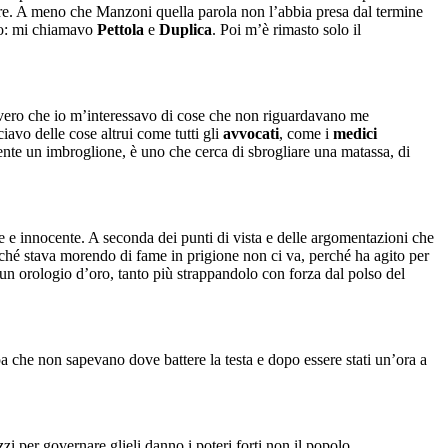
e. A meno che Manzoni quella parola non l’abbia presa dal termine
vo: mi chiamavo
Pettola
e
Duplica
. Poi m’è rimasto solo il
 vero che io m’interessavo di cose che non riguardavano me
avo delle cose altrui come tutti gli
avvocati
, come i
medici
nte un imbroglione, è uno che cerca di sbrogliare una matassa, di
e e innocente. A seconda dei punti di vista e delle argomentazioni che
rché stava morendo di fame in prigione non ci va, perché ha agito per
 un orologio d’oro, tanto più strappandolo con forza dal polso del
pa che non sapevano dove battere la testa e dopo essere stati un’ora a
i per governare glieli danno i poteri forti non il popolo,