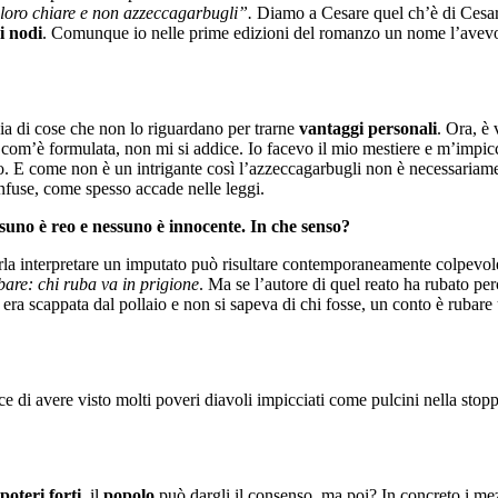
e loro chiare e non azzeccagarbugli”.
Diamo a Cesare quel ch’è di Cesar
di nodi
. Comunque io nelle prime edizioni del romanzo un nome l’ave
ia di cose che non lo riguardano per trarne
vantaggi personali
. Ora, è
com’è formulata, non mi si addice. Io facevo il mio mestiere e m’impicci
o. E come non è un intrigante così l’azzeccagarbugli non è necessariame
nfuse, come spesso accade nelle leggi.
suno è reo e nessuno è innocente. In che senso?
erla interpretare un imputato può risultare contemporaneamente colpevol
are: chi ruba va in prigione
. Ma se l’autore di quel reato ha rubato pe
 era scappata dal pollaio e non si sapeva di chi fosse, un conto è rubare
ice di avere visto molti poveri diavoli impicciati come pulcini nella stop
poteri forti
, il
popolo
può dargli il consenso, ma poi? In concreto i mezz