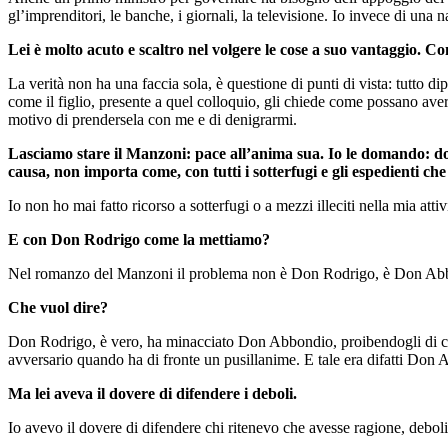
gl’imprenditori, le banche, i giornali, la televisione. Io invece di una
Lei è molto acuto e scaltro nel volgere le cose a suo vantaggio. Co
La verità non ha una faccia sola, è questione di punti di vista: tutto di
come il figlio, presente a quel colloquio, gli chiede come possano ave
motivo di prendersela con me e di denigrarmi.
Lasciamo stare il Manzoni: pace all’anima sua. Io le domando: do
causa, non importa come, con tutti i sotterfugi e gli espedienti ch
Io non ho mai fatto ricorso a sotterfugi o a mezzi illeciti nella mia attiv
E con Don Rodrigo come la mettiamo?
Nel romanzo del Manzoni il problema non è Don Rodrigo, è Don Ab
Che vuol dire?
Don Rodrigo, è vero, ha minacciato Don Abbondio, proibendogli di ce
avversario quando ha di fronte un pusillanime. E tale era difatti Don 
Ma lei aveva il dovere di difendere i deboli.
Io avevo il dovere di difendere chi ritenevo che avesse ragione, deboli 