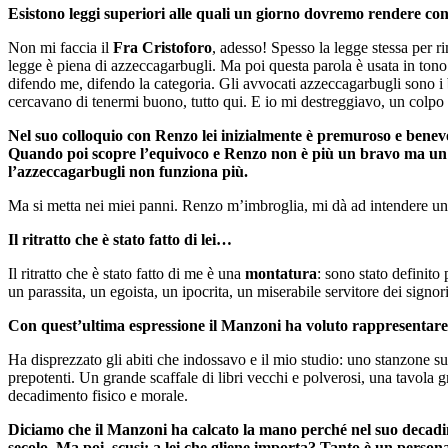
Esistono leggi superiori alle quali un giorno dovremo rendere con
Non mi faccia il
Fra Cristoforo
, adesso! Spesso la legge stessa per ri
legge è piena di azzeccagarbugli. Ma poi questa parola è usata in ton
difendo me, difendo la categoria. Gli avvocati azzeccagarbugli sono i
cercavano di tenermi buono, tutto qui. E io mi destreggiavo, un colpo a
Nel suo colloquio con Renzo lei inizialmente è premuroso e benevolo
Quando poi scopre l’equivoco e Renzo non è più un bravo ma un p
l’azzeccagarbugli non funziona più.
Ma si metta nei miei panni. Renzo m’imbroglia, mi dà ad intendere una
Il ritratto che è stato fatto di lei…
Il ritratto che è stato fatto di me è una
montatura
: sono stato definit
un parassita, un egoista, un ipocrita, un miserabile servitore dei signor
Con quest’ultima espressione il Manzoni ha voluto rappresentare un
Ha disprezzato gli abiti che indossavo e il mio studio: uno stanzone sull
prepotenti. Un grande scaffale di libri vecchi e polverosi, una tavola gr
decadimento fisico e morale.
Diciamo che il Manzoni ha calcato la mano perché nel suo decadime
secolo. Ma poi, scusi: a lei che gliene importa? Tanto è un perso