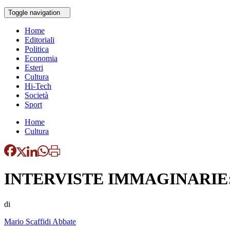
Toggle navigation
Home
Editoriali
Politica
Economia
Esteri
Cultura
Hi-Tech
Società
Sport
Home
Cultura
INTERVISTE IMMAGINARI
di
Mario Scaffidi Abbate