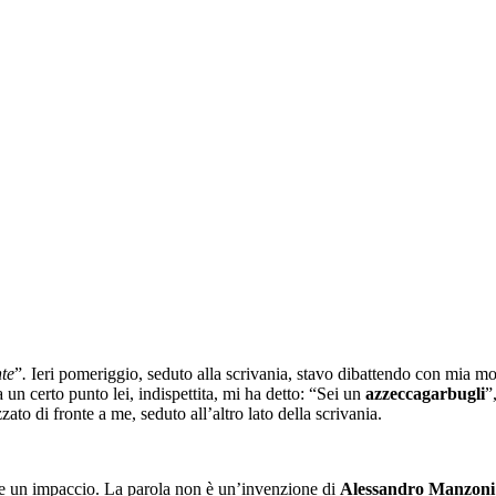
te
”
.
Ieri pomeriggio, seduto alla scrivania, stavo dibattendo con mia m
 un certo punto lei, indispettita, mi ha detto: “Sei un
azzeccagarbugli
”
zzato di fronte a me, seduto all’altro lato della scrivania.
e un impaccio. La parola non è un’invenzione di
Alessandro Manzoni