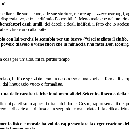
to!
mediare alle sue lacune, alle sue storture, ricorre agli azzeccagarbugli, a
o dispregiativo, e io ne difendo l’onorabilità. Meno male che nel mondo 
benefattori degli umili
, dei deboli e degli indifesi, il fatto che io gode
l cerchio e uno alla botte.
 con lui perché lo scambia per un bravo (“ti sei tagliato il ciuffo, 
overo diavolo e viene fuori che la minaccia l’ha fatta Don Rodri
 cosa per un’altra, mi fa perder tempo
o pelato, buffo e sgraziato, con un naso rosso e una voglia a forma di l
i, dal linguaggio vuoto e formalista.
a delle caratteristiche fondamentali del Seicento, il secolo della m
e cui pareti sono appesi i ritratti dei dodici Cesari, rappresentanti del p
emita di carte alla rinfusa e un seggiolone malandato. E la critica dietro
nto fisico e morale ha voluto rappresentare la degenerazione della 
naggio immaginario.