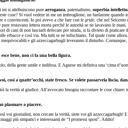
i mi si attribuiscono pure
arroganza
, paternalismo,
superbia intellettu
 queste cose? Si vuol vedere in me un imbroglione, un fanfarone quando 
re e convincenti. Io poi avevo a che fare con le
gride
, che nel Seicento 
e pure restavano lettera morta perché le autorità se ne lavavano le man
 di cani di non lasciarli defecare per strada, si fa divieto di praticare i
o alle erbacce e così via. Ma tutti se ne infischiano. Tal quale come all
se e inequivocabili e gli azzeccagarbugli leveranno il disturbo. Comunque
 esce bene, non ci fa una bella figura.
opolo, della gente umile e indifesa. E Agnese mi definiva una ‘cima d’uom
oi, così a quattr’occhi, state fresco. Se volete passarvela liscia, dan
à la verità al giudice. All’avvocato bisogna raccontare le cose chiare: toc
può plasmare a piacere.
 così voi giornalisti, non cercate la verità, siete voi gli azzeccagarbugli
naggi più simpatici e interessanti de “I promessi sposi”. Addio!