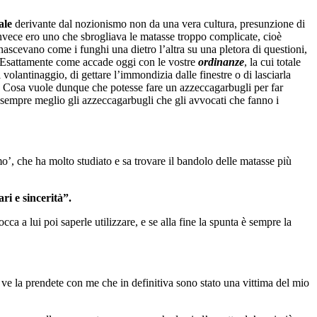
ale
derivante dal nozionismo non da una vera cultura, presunzione di
invece ero uno che sbrogliava le matasse troppo complicate, cioè
nascevano come i funghi una dietro l’altra su una pletora di questioni,
i. Esattamente come accade oggi con le vostre
ordinanze
, la cui totale
l volantinaggio, di gettare l’immondizia dalle finestre o di lasciarla
ora. Cosa vuole dunque che potesse fare un azzeccagarbugli per far
, sempre meglio gli azzeccagarbugli che gli avvocati che fanno i
o’, che ha molto studiato e sa trovare il bandolo delle matasse più
ari e sincerità”.
ca a lui poi saperle utilizzare, e se alla fine la spunta è sempre la
! E ve la prendete con me che in definitiva sono stato una vittima del mio