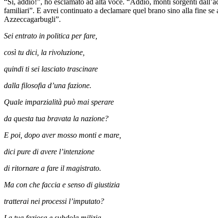
“Sì, addio!”, ho esclamato ad alta voce. “Addio, monti sorgenti dall’acq
familiari”. E avrei continuato a declamare quel brano sino alla fine se
Azzeccagarbugli”.
Sei entrato in politica per fare,
così tu dici, la rivoluzione,
quindi ti sei lasciato trascinare
dalla filosofia d’una fazione.
Quale imparzialità può mai sperare
da questa tua bravata la nazione?
E poi, dopo aver mosso monti e mare,
dici pure di avere l’intenzione
di ritornare a fare il magistrato.
Ma con che faccia e senso di giustizia
tratterai nei processi l’imputato?
La tua faziosa e subdola milizia