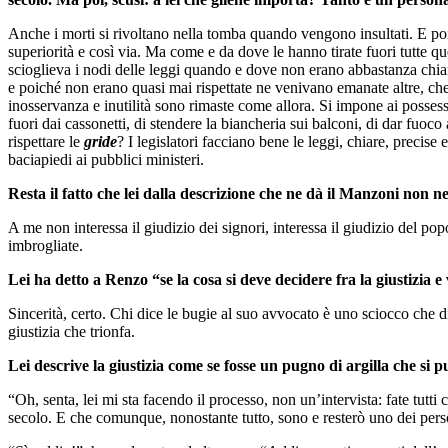
Anche i morti si rivoltano nella tomba quando vengono insultati. E po
superiorità e così via. Ma come e da dove le hanno tirate fuori tutte
scioglieva i nodi delle leggi quando e dove non erano abbastanza chia
e poiché non erano quasi mai rispettate ne venivano emanate altre, ch
inosservanza e inutilità sono rimaste come allora. Si impone ai possessori
fuori dai cassonetti, di stendere la biancheria sui balconi, di dar fuoc
rispettare le
gride
? I legislatori facciano bene le leggi, chiare, preci
baciapiedi ai pubblici ministeri.
Resta il fatto che lei dalla descrizione che ne dà il Manzoni non ne
A me non interessa il giudizio dei signori, interessa il giudizio del p
imbrogliate.
Lei ha detto a Renzo “se la cosa si deve decidere fra la giustizia e v
Sincerità, certo. Chi dice le bugie al suo avvocato è uno sciocco che dir
giustizia che trionfa.
Lei descrive la giustizia come se fosse un pugno di argilla che si 
“Oh, senta, lei mi sta facendo il processo, non un’intervista: fate tutti
secolo. E che comunque, nonostante tutto, sono e resterò uno dei perso