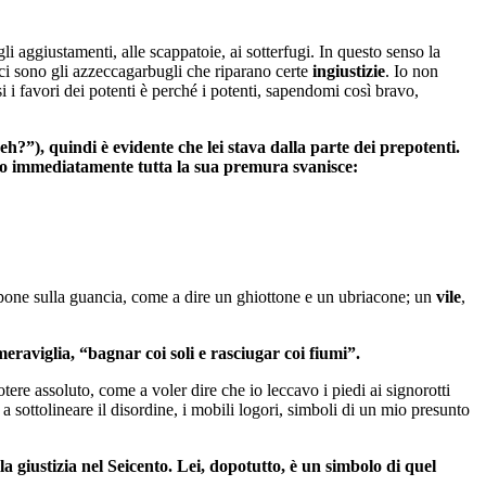
gli aggiustamenti, alle scappatoie, ai sotterfugi. In questo senso la
ci sono gli azzeccagarbugli che riparano certe
ingiustizie
. Io non
ssi i favori dei potenti è perché i potenti, sapendomi così bravo,
eh?”), quindi è evidente che lei stava dalla parte dei prepotenti.
go immediatamente tutta la sua premura svanisce:
ampone sulla guancia, come a dire un ghiottone e un ubriacone; un
vile
,
eraviglia, “bagnar coi soli e rasciugar coi fiumi”.
otere assoluto, come a voler dire che io leccavo i piedi ai signorotti
 a sottolineare il disordine, i mobili logori, simboli di un mio presunto
giustizia nel Seicento. Lei, dopotutto, è un simbolo di quel