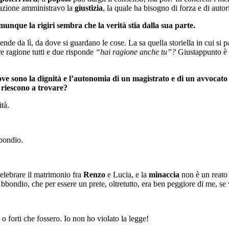
 nazione amministravo la
giustizia
, la quale ha bisogno di forza e di aut
munque la rigiri sembra che la verità stia dalla sua parte.
pende da lì, da dove si guardano le cose. La sa quella storiella in cui si
re ragione tutti e due risponde
“hai ragione anche tu”?
Giustappunto è 
ve sono la dignità e l’autonomia di un magistrato e di un avvocato 
e riescono a trovare?
ità.
bondio.
lebrare il matrimonio fra
Renzo
e Lucia, e la
minaccia
non è un reato 
Abbondio, che per essere un prete, oltretutto, era ben peggiore di me, se
o forti che fossero. Io non ho violato la legge!