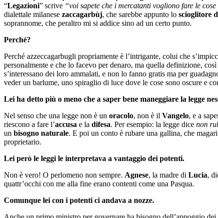
“
Legazioni
” scrive
“voi sapete che i mercatanti vogliono fare le cos
dialettale milanese
zaccagarbùj
, che sarebbe appunto lo
scioglitore 
soprannome, che peraltro mi si addice sino ad un certo punto.
Perché?
Perché azzeccagarbugli propriamente è l’intrigante, colui che s’impicc
personalmente e che lo facevo per denaro, ma quella definizione, così 
s’interessano dei loro ammalati, e non lo fanno gratis ma per guadagn
veder un barlume, uno spiraglio di luce dove le cose sono oscure e co
Lei ha detto più o meno che a saper bene maneggiare la legge nes
Nel senso che una legge non è un
oracolo
, non è il
Vangelo
, e a sap
riescono a fare l’
accusa
e la
difesa
. Per esempio: la legge dice
non rub
un
bisogno naturale
. E poi un conto è rubare una gallina, che magari
proprietario.
Lei però le leggi le interpretava a vantaggio dei potenti.
Non è vero! O perlomeno non sempre.
Agnese
, la madre di
Lucia
, d
quattr’occhi con me alla fine erano contenti come una Pasqua.
Comunque lei con i potenti ci andava a nozze.
Anche un primo ministro per governare ha bisogno dell’appoggio dei