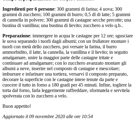
Ingredienti per 6 persone
: 300 grammi di farina; 4 uova; 300
grammi di zucchero; 100 grammi di burro; 0,5 dl di latte; 5 grammi
di cannella in polvere; 300 grammi di castagne secche precotte; una
bustina di vanillina; una bustina di lievito; zucchero a velo q.b..
Preparazione
: immergere in acqua le castagne per 12 ore; sgusciare
le uova separando i tuorli dagli albumi; con un frullatore montare i
tuorli con metà dello zucchero, poi versare la farina, il burro
ammorbidito, il latte, la cannella, la vanillina e il lievito; in seguito
amalgamare, unire la maggior parte delle castagne tritate e
continuare ad amalgamare; con lo zucchero avanzato montare gli
albumi a neve, inserire nel composto di castagne e mescolare;
imburrare e infarinare una tortiera, versarvi il composto preparato,
decorare la superficie con le castagne intere tenute da parte e
cuocere il tutto in forno a 180 gradi per 45 minuti. Infine, togliere la
torta dal forno, farla leggermente raffreddare, sformatela e servitela
spolverata con lo zucchero a velo.
Buon appetito!
Aggiornato il 09 novembre 2020 alle ore 10:54