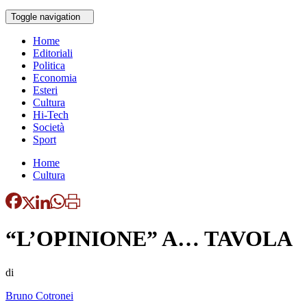
Toggle navigation
Home
Editoriali
Politica
Economia
Esteri
Cultura
Hi-Tech
Società
Sport
Home
Cultura
“L’OPINIONE” A… TAVOLA
di
Bruno Cotronei