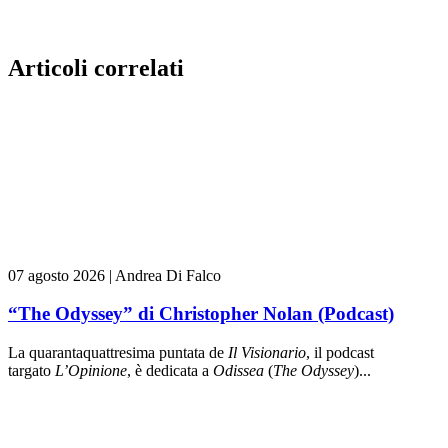
Articoli correlati
07 agosto 2026
|
Andrea Di Falco
“The Odyssey” di Christopher Nolan (Podcast)
La quarantaquattresima puntata de
Il Visionario
, il podcast
targato
L’Opinione
, è dedicata a
Odissea
(
The Odyssey
)...