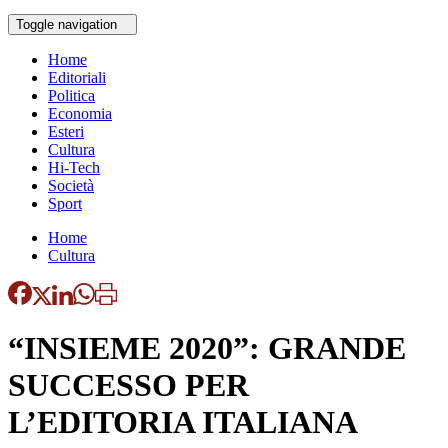
Toggle navigation
Home
Editoriali
Politica
Economia
Esteri
Cultura
Hi-Tech
Società
Sport
Home
Cultura
“INSIEME 2020”: GRANDE
SUCCESSO PER
L’EDITORIA ITALIANA