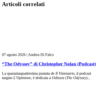
Articoli correlati
07 agosto 2026
|
Andrea Di Falco
“The Odyssey” di Christopher Nolan (Podcast)
La quarantaquattresima puntata de
Il Visionario
, il podcast
targato
L’Opinione
, è dedicata a
Odissea
(
The Odyssey
)...