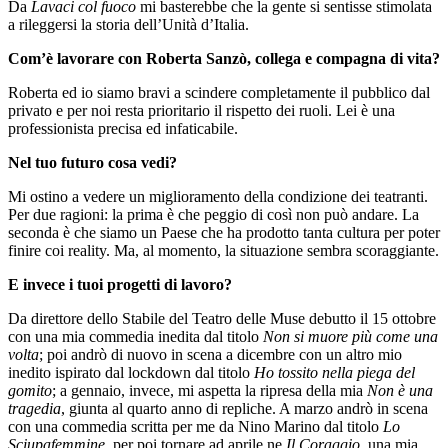
Da
Lavaci col fuoco
mi basterebbe che la gente si sentisse stimolata
a rileggersi la storia dell’Unità d’Italia.
Com’è lavorare con Roberta Sanzò, collega e compagna di vita?
Roberta ed io siamo bravi a scindere completamente il pubblico dal
privato e per noi resta prioritario il rispetto dei ruoli. Lei è una
professionista precisa ed infaticabile.
Nel tuo futuro cosa vedi?
Mi ostino a vedere un miglioramento della condizione dei teatranti.
Per due ragioni: la prima è che peggio di così non può andare. La
seconda è che siamo un Paese che ha prodotto tanta cultura per poter
finire coi reality. Ma, al momento, la situazione sembra scoraggiante.
E invece i tuoi progetti di lavoro?
Da direttore dello Stabile del Teatro delle Muse debutto il 15 ottobre
con una mia commedia inedita dal titolo
Non si muore più come una
volta
; poi andrò di nuovo in scena a dicembre con un altro mio
inedito ispirato dal lockdown dal titolo
Ho tossito nella piega del
gomito
; a gennaio, invece, mi aspetta la ripresa della mia
Non è una
tragedia
, giunta al quarto anno di repliche. A marzo andrò in scena
con una commedia scritta per me da Nino Marino dal titolo
Lo
Sciupafemmine
, per poi tornare ad aprile ne
Il Coraggio,
una mia