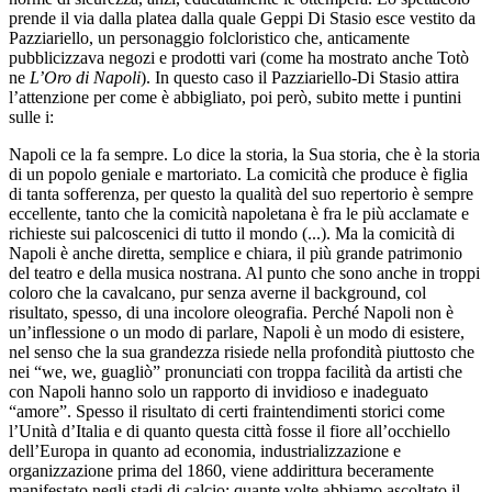
prende il via dalla platea dalla quale Geppi Di Stasio esce vestito da
Pazziariello, un personaggio folcloristico che, anticamente
pubblicizzava negozi e prodotti vari (come ha mostrato anche Totò
ne
L’Oro di Napoli
). In questo caso il Pazziariello-Di Stasio attira
l’attenzione per come è abbigliato, poi però, subito mette i puntini
sulle i:
Napoli ce la fa sempre. Lo dice la storia, la Sua storia, che è la storia
di un popolo geniale e martoriato. La comicità che produce è figlia
di tanta sofferenza, per questo la qualità del suo repertorio è sempre
eccellente, tanto che la comicità napoletana è fra le più acclamate e
richieste sui palcoscenici di tutto il mondo (...). Ma la comicità di
Napoli è anche diretta, semplice e chiara, il più grande patrimonio
del teatro e della musica nostrana. Al punto che sono anche in troppi
coloro che la cavalcano, pur senza averne il background, col
risultato, spesso, di una incolore oleografia. Perché Napoli non è
un’inflessione o un modo di parlare, Napoli è un modo di esistere,
nel senso che la sua grandezza risiede nella profondità piuttosto che
nei “we, we, guagliò” pronunciati con troppa facilità da artisti che
con Napoli hanno solo un rapporto di invidioso e inadeguato
“amore”. Spesso il risultato di certi fraintendimenti storici come
l’Unità d’Italia e di quanto questa città fosse il fiore all’occhiello
dell’Europa in quanto ad economia, industrializzazione e
organizzazione prima del 1860, viene addirittura beceramente
manifestato negli stadi di calcio; quante volte abbiamo ascoltato il