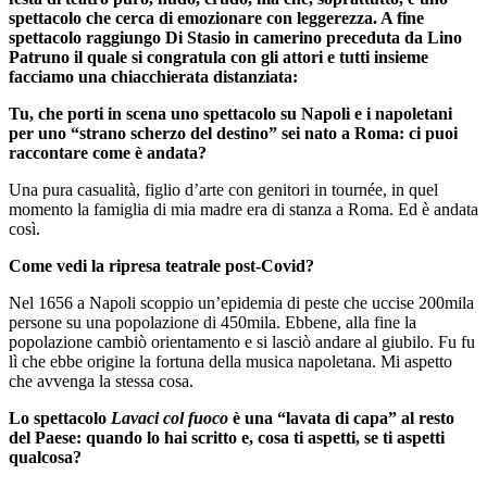
spettacolo che cerca di emozionare con leggerezza. A fine
spettacolo raggiungo Di Stasio in camerino preceduta da Lino
Patruno il quale si congratula con gli attori e tutti insieme
facciamo una chiacchierata distanziata:
Tu, che porti in scena uno spettacolo su Napoli e i napoletani
per uno “strano scherzo del destino” sei nato a Roma: ci puoi
raccontare come è andata?
Una pura casualità, figlio d’arte con genitori in tournée, in quel
momento la famiglia di mia madre era di stanza a Roma. Ed è andata
così.
Come vedi la ripresa teatrale post-Covid?
Nel 1656 a Napoli scoppio un’epidemia di peste che uccise 200mila
persone su una popolazione di 450mila. Ebbene, alla fine la
popolazione cambiò orientamento e si lasciò andare al giubilo. Fu fu
lì che ebbe origine la fortuna della musica napoletana. Mi aspetto
che avvenga la stessa cosa.
Lo spettacolo
Lavaci col fuoco
è una “lavata di capa” al resto
del Paese: quando lo hai scritto e, cosa ti aspetti, se ti aspetti
qualcosa?