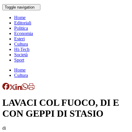
Toggle navigation
Home
Editoriali
Politica
Economia
Esteri
Cultura
Hi-Tech
Società
Sport
Home
Cultura
LAVACI COL FUOCO, DI E
CON GEPPI DI STASIO
di