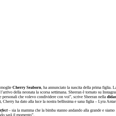
a moglie
Cherry Seaborn
, ha annunciato la nascita della prima figlia.
 l’arrivo della neonata la scorsa settimana. Sheeran è tornato su Instag
 personali che volevo condividere con voi”, scrive Sheeran nella
didas
ici, Cherry ha dato alla luce la nostra bellissima e sana figlia – Lyra Ant
rfect
– sia la mamma che la bimba stanno andando alla grande e siamo al
do sarà il momento”.