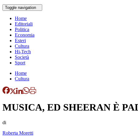
Toggle navigation
Home
Editoriali
Politica
Economia
Esteri
Cultura
Hi-Tech
Società
Sport
Home
Cultura
MUSICA, ED SHEERAN È PA
di
Roberta Moretti