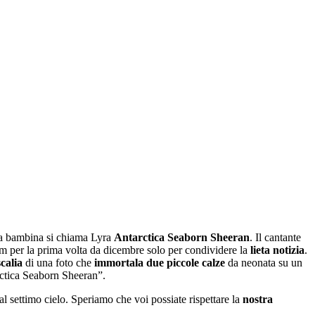
 La bambina si chiama Lyra
Antarctica Seaborn Sheeran
. Il cantante
ram per la prima volta da dicembre solo per condividere la
lieta notizia
.
calia
di una foto che
immortala
due piccole calze
da neonata su un
arctica Seaborn Sheeran”.
 settimo cielo. Speriamo che voi possiate rispettare la
nostra