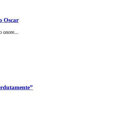
io Oscar
o onore...
erdutamente”