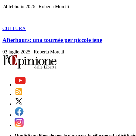
24 febbraio 2026
|
Roberta Moretti
CULTURA
Afterhours: una tournée per piccole iene
03 luglio 2025
|
Roberta Moretti
Quotidiano liberale per le garanzie, le riforme ed i diritti civ