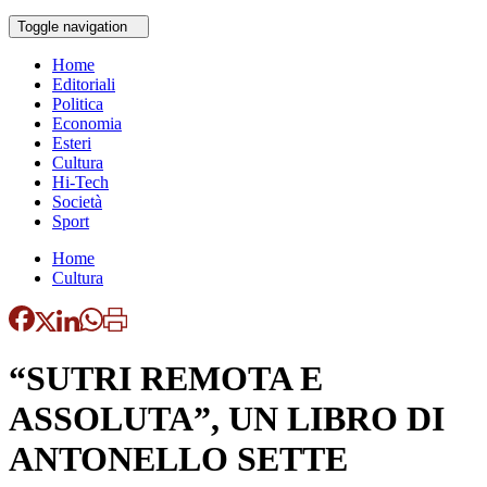
Toggle navigation
Home
Editoriali
Politica
Economia
Esteri
Cultura
Hi-Tech
Società
Sport
Home
Cultura
“SUTRI REMOTA E
ASSOLUTA”, UN LIBRO DI
ANTONELLO SETTE