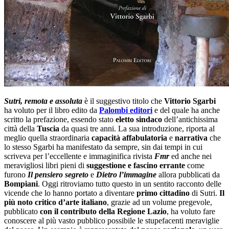
Sutri, remota e assoluta
è il suggestivo titolo che
Vittorio Sgarbi
ha voluto per il libro edito da
Palombi editori
e del quale ha anche
scritto la prefazione, essendo stato
eletto sindaco
dell’antichissima
città della
Tuscia
da quasi tre anni. La sua introduzione, riporta al
meglio quella straordinaria
capacità affabulatoria
e
narrativa
che
lo stesso Sgarbi ha manifestato da sempre, sin dai tempi in cui
scriveva per l’eccellente e immaginifica rivista
Fmr
ed anche nei
meravigliosi libri pieni di
suggestione e fascino errante
come
furono
Il pensiero segreto
e
Dietro l’immagine
allora pubblicati da
Bompiani
. Oggi ritroviamo tutto questo in un sentito racconto delle
vicende che lo hanno portato a diventare
primo cittadino
di Sutri.
Il
più noto critico d’arte italiano
, grazie ad un volume pregevole,
pubblicato
con il contributo della
Regione Lazio
, ha voluto fare
conoscere al più vasto pubblico possibile le stupefacenti meraviglie