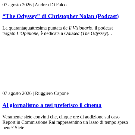
07 agosto 2026
|
Andrea Di Falco
“The Odyssey” di Christopher Nolan (Podcast)
La quarantaquattresima puntata de
Il Visionario
, il podcast
targato
L’Opinione
, è dedicata a
Odissea
(
The Odyssey
)...
07 agosto 2026
|
Ruggiero Capone
Al giornalismo a tesi preferisco il cinema
Veramente siete convinti che, cinque ore di audizione sul caso
Report in Commissione Rai rappresentino un lasso di tempo speso
bene? Siete...