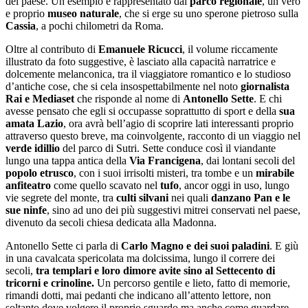
del paese. Un esempio è rappresentato dal
parco regionale
, un vero
e proprio
museo naturale
, che si erge su uno sperone pietroso sulla
Cassia
, a pochi chilometri da Roma.
Oltre al contributo di
Emanuele Ricucci
, il volume riccamente
illustrato da foto suggestive, è lasciato alla capacità narratrice e
dolcemente melanconica, tra il viaggiatore romantico e lo studioso
d’antiche cose, che si cela insospettabilmente nel noto
giornalista
Rai e Mediaset
che risponde al nome di
Antonello Sette
. E chi
avesse pensato che egli si occupasse soprattutto di sport e della
sua
amata
Lazio
, ora avrà bell’agio di scoprire lati interessanti proprio
attraverso questo breve, ma coinvolgente, racconto di un viaggio nel
verde idillio
del parco di Sutri. Sette conduce così il viandante
lungo una tappa antica della
Via Francigena
, dai lontani secoli del
popolo etrusco
, con i suoi irrisolti misteri, tra tombe e un
mirabile
anfiteatro
come quello scavato nel
tufo
, ancor oggi in uso, lungo
vie segrete del monte, tra
culti silvani
nei quali
danzano Pan
e le
sue ninfe
, sino ad uno dei più suggestivi mitrei conservati nel paese,
divenuto da secoli chiesa dedicata alla Madonna.
Antonello Sette ci parla di
Carlo Magno e dei suoi paladini
. E giù
in una cavalcata spericolata ma dolcissima, lungo il correre dei
secoli,
tra
templari
e loro dimore avite sino al Settecento di
tricorni e crinoline.
Un percorso gentile e lieto, fatto di memorie,
rimandi dotti, mai pedanti che indicano all’attento lettore, non
soltanto dove volgere il proprio sguardo ma anche come guardare,