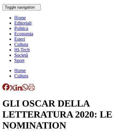
Toggle navigation
Home
Editoriali
Politica
Economia
Esteri
Cultura
Hi-Tech
Società
Sport
Home
Cultura
GLI OSCAR DELLA
LETTERATURA 2020: LE
NOMINATION