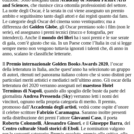
and Sciences
, che riunisce circa ottomila professionisti del settore.
La notte degli Oscar, è la serata in cui viene assegnato un premio
ambito e seguitissimo tanto dagli attori e dai registi quanto dai fans.
Le categorie degli Oscar del cinema sono ventiquattro; ma a
differenza dei
Golden Globe
, gli Oscar premiano solo i film (non le
serie), ed assegnano i premi tecnici (trucco e fotografia, per
intenderci). Anche il
mondo dei libri
ha i suoi premi e le sue serate
di gala, com’è giusto che sia. In un Paese come l’Italia in cui si legge
sempre meno non vengono tuttavia ignorati i talenti che, di anno in
anno, scalano le classifiche letterarie.
Il
Premio internazionale Golden Books Awards 2020
, l’oscar
della letteratura in Italia, anche quest’anno ha selezionato un gruppo
di autori, ritenuti nel panorama italiano coloro che si sono distinti per
particolari meriti artistici e mediatici nell’ultimo anno. Gli oscar della
letteratura del 2020 verranno assegnati nel
maestoso Hotel
Terminus di Napoli
, quando allo spoglio delle buste da parte del
giornalista
Andrea Pressenda
(
Sky
) verranno letti i nomi dei
vincitori, ognuno nella propria categoria di merito. Il premio,
promosso dall’
Accademia degli artisti
, vedrà come ospite d’onore
il celebre scrittore
Fabrizio Caramagna
. Saranno inoltre presenti
nella distribuzione dei premi l’attore
Giovanni Caso
, il poeta
Roberto Colonnelli
,
Alessandro Ginori
, e il
Giuseppe Barra
, del
Centro culturale Studi storici di Eboli
. Le nomination valgono
per le seguenti categorie:
Premio assoluto, premio alla critica, alla