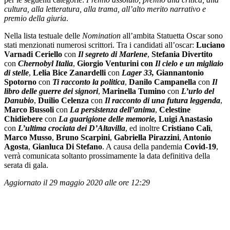
cultura, alla letteratura, alla trama, all’alto merito narrativo e
premio della giuria
.
Nella lista testuale delle
Nomination
all’ambita Statuetta Oscar sono
stati menzionati numerosi scrittori. Tra i candidati all’oscar:
Luciano
Varnadi Ceriello
con
Il segreto di Marlene
,
Stefania Divertito
con
Chernobyl Italia
,
Giorgio Venturini
con
Il cielo e un migliaio
di stelle
,
Lelia Bice Zanardelli
con
Lager 33,
Giannantonio
Spotorno
con
Ti racconto la politica
,
Danilo Campanella
con
Il
libro delle guerre dei signori
,
Marinella Tumino
con
L’urlo del
Danubio
,
Duilio Celenza
con
Il racconto di una futura leggenda
,
Marco Bussoli
con
La persistenza dell’anima
,
Celestine
Chidiebere
con
La guarigione delle memorie,
Luigi Anastasio
con
L’ultima crociata dei D’Altavilla
, ed inoltre
Cristiano Calì
,
Marco Musso
,
Bruno Scarpini
,
Gabriella Pirazzini
,
Antonio
Agosta
,
Gianluca Di Stefano
. A causa della pandemia
Covid-19
,
verrà comunicata soltanto prossimamente la data definitiva della
serata di gala.
Aggiornato il 29 maggio 2020 alle ore 12:29