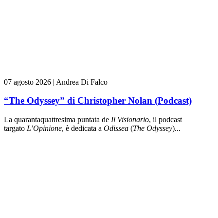
07 agosto 2026
|
Andrea Di Falco
“The Odyssey” di Christopher Nolan (Podcast)
La quarantaquattresima puntata de
Il Visionario
, il podcast
targato
L’Opinione
, è dedicata a
Odissea
(
The Odyssey
)...