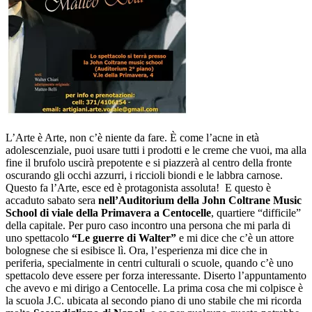
L’Arte è Arte, non c’è niente da fare. È come l’acne in età
adolescenziale, puoi usare tutti i prodotti e le creme che vuoi, ma alla
fine il brufolo uscirà prepotente e si piazzerà al centro della fronte
oscurando gli occhi azzurri, i riccioli biondi e le labbra carnose.
Questo fa l’Arte, esce ed è protagonista assoluta! E questo è
accaduto sabato sera
nell’Auditorium della John Coltrane Music
School di viale della Primavera a Centocelle
, quartiere “difficile”
della capitale. Per puro caso incontro una persona che mi parla di
uno spettacolo
“Le guerre di Walter”
e mi dice che c’è un attore
bolognese che si esibisce lì. Ora, l’esperienza mi dice che in
periferia, specialmente in centri culturali o scuole, quando c’è uno
spettacolo deve essere per forza interessante. Diserto l’appuntamento
che avevo e mi dirigo a Centocelle. La prima cosa che mi colpisce è
la scuola J.C. ubicata al secondo piano di uno stabile che mi ricorda