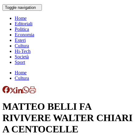
Toggle navigation
Home
Editoriali
Politica
Economia
Esteri
Cultura
Hi-Tech
Società
Sport
Home
Cultura
MATTEO BELLI FA
RIVIVERE WALTER CHIARI
A CENTOCELLE