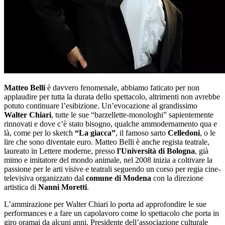
Matteo Belli
è davvero fenomenale, abbiamo faticato per non
applaudire per tutta la durata dello spettacolo, altrimenti non avrebbe
potuto continuare l’esibizione. Un’evocazione al grandissimo
Walter Chiari
, tutte le sue “barzellette-monologhi” sapientemente
rinnovati e dove c’è stato bisogno, qualche ammodernamento qua e
là, come per lo sketch
“La giacca”
, il famoso sarto
Celledoni
, o le
lire che sono diventate euro. Matteo Belli è anche regista teatrale,
laureato in Lettere moderne, presso
l'Università di Bologna
, già
mimo e imitatore del mondo animale, nel 2008 inizia a coltivare la
passione per le arti visive e teatrali seguendo un corso per regia cine-
televisiva organizzato dal
comune di Modena
con la direzione
artistica di
Nanni Moretti
.
L’ammirazione per Walter Chiari lo porta ad approfondire le sue
performances e a fare un capolavoro come lo spettacolo che porta in
giro oramai da alcuni anni. Presidente dell’associazione culturale