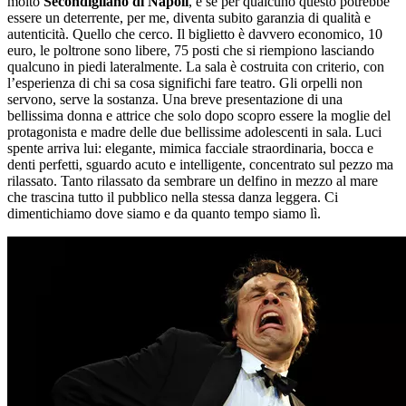
molto
Secondigliano di Napoli
, e se per qualcuno questo potrebbe
essere un deterrente, per me, diventa subito garanzia di qualità e
autenticità. Quello che cerco. Il biglietto è davvero economico, 10
euro, le poltrone sono libere, 75 posti che si riempiono lasciando
qualcuno in piedi lateralmente. La sala è costruita con criterio, con
l’esperienza di chi sa cosa significhi fare teatro. Gli orpelli non
servono, serve la sostanza. Una breve presentazione di una
bellissima donna e attrice che solo dopo scopro essere la moglie del
protagonista e madre delle due bellissime adolescenti in sala. Luci
spente arriva lui: elegante, mimica facciale straordinaria, bocca e
denti perfetti, sguardo acuto e intelligente, concentrato sul pezzo ma
rilassato. Tanto rilassato da sembrare un delfino in mezzo al mare
che trascina tutto il pubblico nella stessa danza leggera. Ci
dimentichiamo dove siamo e da quanto tempo siamo lì.