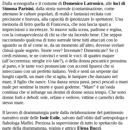
Dalla scenografia e il costume di
Domenico Latronico
, alle
luci di
Simona Parisini
, dalla storia surreale (contaminazione, come
attestano le culture popolari, di realtà e fantasia) recitata con
precisione e bravura, alla capacità di ipnotizzare lo spettatore. Una
memoria di ferro quella di Francesca, che non lascia spazi a
imprecisioni o incertezze. Si muove sulla scena, padrone e regina,
con la consapevolezza di chi sa che sta facendo bene. Che seppur
raccontando qualcosa di tono surreale tiene tutti attaccati con lo
sguardo su di sé come se, da un momento all’altro, dovesse svelare
chissà quale segreto. Storie vere? Inventate? Dimenticate? Se ci
credi esistono, te ne convinci e senti le voci: di quattro majare
(all’occorrenza: streghe e/o fate?), o della donna pescatrice prossima
al parto, e le tante voci pronunciate con accenti liparesi che si
intrecciano con un perfetto italiano. Vedi e senti un serpente dai
lunghi capelli, un mare che si agita, le lampare che danzano nel
mare, il figlio che nasce. Una danza senza passi, pesci pescati a mani
nude per sentirne la morte e quasi goderne. “Mare” è un’onda
continua che si infrange sui destini di donne senza tempo. Che sono
donne forti e deboli: sole, orfane e vedove, vittime e carnefici dello
stesso mare.
Il lavoro di drammaturgia parte dalla rielaborazione del patrimonio
narrativo orale delle
Isole Eolie
, salvato dall’oblio dall’antropologa e
fiabologa Maffei. Preziosa la supervisione di tutto lo spettacolo da
parte della drammaturga, regista e attrice
Elena Bucci
.