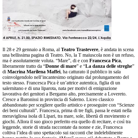
Il 28 e 29 gennaio a Roma, al
Teatro Trastevere
, è andata in scena
una bellissima pagina di Teatro. No, la T maiuscola non è un refuso,
ma è assolutamente voluta. “Mare”, di e con
Francesca Pica
,
liberamente tratto da “
Donne di mare
” e “
La danza delle streghe
”
di
Macrina Marilena Maffei
, ha catturato il pubblico in sala
coinvolgendolo nell’incantesimo originato dal prolungamento del
testo stesso. Francesca Pica è un’attrice autentica, figlia di un
salernitano e di una liparota, nata per motivi di emigrazione
lavorativa dei genitori a Bergamo alto, precisamente a Lovereto.
Cresce a Baronissi in provincia di Salerno. Liceo classico
abbandonato per scegliere quello artistico e proseguire con “Scienze
dei beni culturali”. Francesca, prima di tre figli, passa le estati nella
meravigliosa isola di Lipari, tra mare, sole, libertà di movimento e
giochi. Allora il suo gioco preferito era quello di recitare, e così tra
leggende, storie di strada raccontate da nonne e zie, Francesca
coltiva l’idea di uno spettacolo sui racconti che indelebilmente