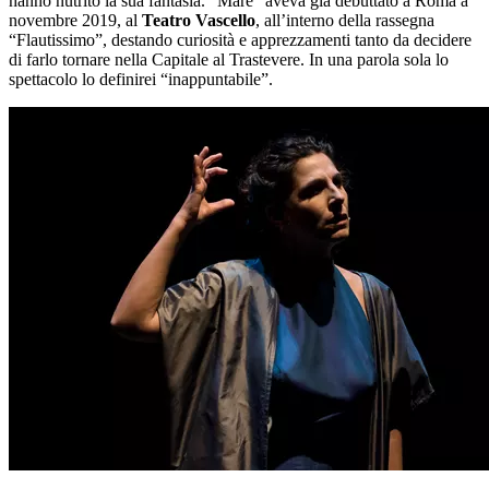
hanno nutrito la sua fantasia. “Mare” aveva già debuttato a Roma a
novembre 2019, al
Teatro Vascello
, all’interno della rassegna
“Flautissimo”, destando curiosità e apprezzamenti tanto da decidere
di farlo tornare nella Capitale al Trastevere. In una parola sola lo
spettacolo lo definirei “inappuntabile”.