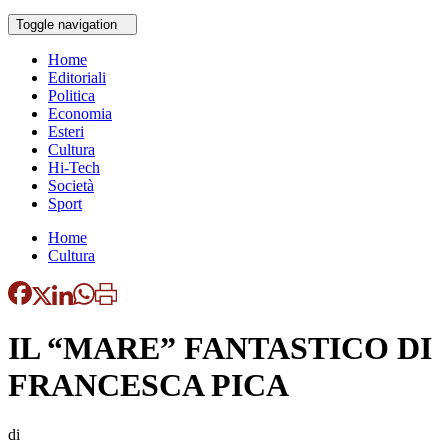
Toggle navigation
Home
Editoriali
Politica
Economia
Esteri
Cultura
Hi-Tech
Società
Sport
Home
Cultura
IL “MARE” FANTASTICO DI
FRANCESCA PICA
di