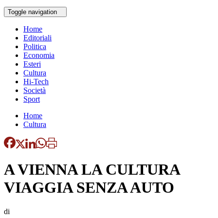
Toggle navigation
Home
Editoriali
Politica
Economia
Esteri
Cultura
Hi-Tech
Società
Sport
Home
Cultura
A VIENNA LA CULTURA
VIAGGIA SENZA AUTO
di