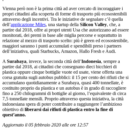
Vienna però non è la prima città ad aver cercato di incoraggiare i
propri cittadini alla scoperta di forme di trasporto più ecosostenibili
attraverso degli incentivi. Tra le iniziative de segnalare c’è quella
dell’
applicazione Miles
, una startup della
Silicon Valley
, che, a
partire dal 2018, offre ai propri utenti Usa che autorizzano ad essere
monitorati, dei premi in base alle miglia percorse e soprattutto in
relazione al mezzo di trasporto scelto: più è green ed ecosostenibile,
maggiori saranno i punti accumulati e spendibili preso i partners
dell’iniziativa, quali Starbucks, Amazon, Hallo Fresh e Audi.
A
Surabaya
, invece, la seconda città dell’
Indonesia
, sempre a
partire dal 2018, ai cittadini che consegnano dieci bicchieri di
plastica oppure cinque bottiglie vuote ed usate, viene offerta una
corsa gratuita sugli autobus pubblici: il 15 per cento dei rifiuti che si
accumulano quotidianamente a Surabaya, quasi 400 tonnellate, è
costituito proprio da plastica e un autobus è in grado di raccogliere
fino a 250 chilogrammi di bottiglie al giorno, l’equivalente di circa
7,5 tonnellate mensili. Proprio attraverso questa iniziativa, la città
indonesiana spera di poter contribuire a raggiungere l’ambizioso
obiettivo di
liberarsi dai
rifiuti di plastica
entro la fine di
quest’anno.
Aggiornato il 05 febbraio 2020 alle ore 12:57