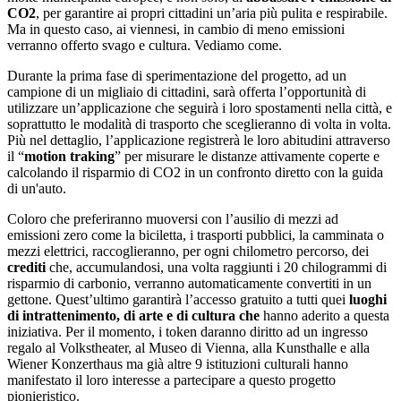
CO2
, per garantire ai propri cittadini un’aria più pulita e respirabile.
Ma in questo caso, ai viennesi, in cambio di meno emissioni
verranno offerto svago e cultura. Vediamo come.
Durante la prima fase di sperimentazione del progetto, ad un
campione di un migliaio di cittadini, sarà offerta l’opportunità di
utilizzare un’applicazione che seguirà i loro spostamenti nella città, e
soprattutto le modalità di trasporto che sceglieranno di volta in volta.
Più nel dettaglio, l’applicazione registrerà le loro abitudini attraverso
il “
motion traking
” per misurare le distanze attivamente coperte e
calcolando il risparmio di CO2 in un confronto diretto con la guida
di un'auto.
Coloro che preferiranno muoversi con l’ausilio di mezzi ad
emissioni zero come la biciletta, i trasporti pubblici, la camminata o
mezzi elettrici, raccoglieranno, per ogni chilometro percorso, dei
crediti
che, accumulandosi, una volta raggiunti i 20 chilogrammi di
risparmio di carbonio, verranno automaticamente convertiti in un
gettone. Quest’ultimo garantirà l’accesso gratuito a tutti quei
luoghi
di intrattenimento, di arte e di cultura che
hanno aderito a questa
iniziativa. Per il momento, i token daranno diritto ad un ingresso
regalo al Volkstheater, al Museo di Vienna, alla Kunsthalle e alla
Wiener Konzerthaus ma già altre 9 istituzioni culturali hanno
manifestato il loro interesse a partecipare a questo progetto
pionieristico.