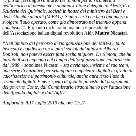
“I più sinceri auguri a Mario De Simoni per la riconferma
nell’incarico di presidente e amministratore delegato di Ales SpA e
Scuderie del Quirinale, società in house del ministero dei Beni e
delle Attività culturali (MiBAC). Siamo certi che ben continuerà a
svolgere il suo operato, come già dimostrato nel triennio appena
conclusosi”.
È quanto dichiara in una nota il presidente
dell’Associazione italian digital revolution Aidr,
Mauro Nicastri
.
“Nell’ambito del percorso di riorganizzazione del MiBAC, tanto
invocato e condiviso con le parti sociali dal ministro Alberto
Bonisoli, non poteva essere fatta scelta migliore. De Simoni, che ha
iniziato il suo impegno nel campo dell’organizzazione culturale sin
dal 1989 –
sottolinea Nicastri
– sta avviando, insieme al suo team,
una serie di iniziative per sviluppare competenze digitali in grado di
valorizzazione il patrimonio culturale, anche attraverso l’uso di
strumenti digitali. E nel rispetto di quanto previsto dal programma
del governo Conte, dal Commissario straordinario per l'attuazione
dell'Agenda digitale e dall’AgID”.
Aggiornato il 17 luglio 2019 alle ore 13:27