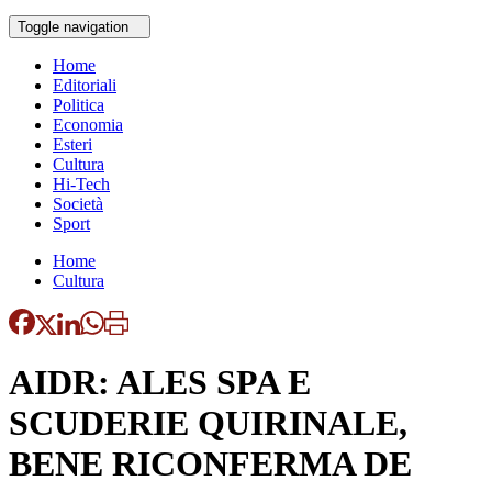
Toggle navigation
Home
Editoriali
Politica
Economia
Esteri
Cultura
Hi-Tech
Società
Sport
Home
Cultura
AIDR: ALES SPA E
SCUDERIE QUIRINALE,
BENE RICONFERMA DE