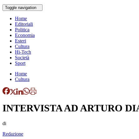
Toggle navigation
Home
Editoriali
Politica
Economia
Esteri
Cultura
Hi-Tech
Società
Sport
Home
Cultura
INTERVISTA AD ARTURO D
di
Redazione