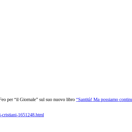
e Feo per “il Giornale” sul suo nuovo libro
“Santità! Ma possiamo continua
i-cristiani-1651248.html