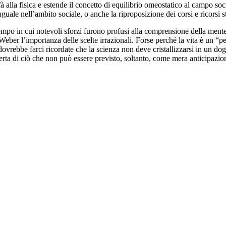
fà alla fisica e estende il concetto di equilibrio omeostatico al campo soc
’uguale nell’ambito sociale, o anche la riproposizione dei corsi e ricorsi 
un tempo in cui notevoli sforzi furono profusi alla comprensione della men
ber l’importanza delle scelte irrazionali. Forse perché la vita è un “per
dovrebbe farci ricordate che la scienza non deve cristallizzarsi in un dog
perta di ciò che non può essere previsto, soltanto, come mera anticipazi