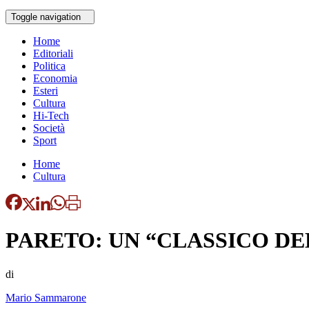
Toggle navigation
Home
Editoriali
Politica
Economia
Esteri
Cultura
Hi-Tech
Società
Sport
Home
Cultura
PARETO: UN “CLASSICO D
di
Mario Sammarone