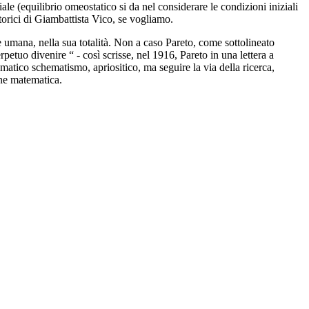
iale (equilibrio omeostatico si da nel considerare le condizioni iniziali
storici di Giambattista Vico, se vogliamo.
te umana, nella sua totalità. Non a caso Pareto, come sottolineato
petuo divenire “ - così scrisse, nel 1916, Pareto in una lettera a
matico schematismo, apriositico, ma seguire la via della ricerca,
one matematica.