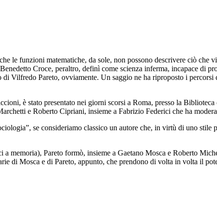
 le funzioni matematiche, da sole, non possono descrivere ciò che vi
che Benedetto Croce, peraltro, definì come scienza inferma, incapace di p
o di Vilfredo Pareto, ovviamente. Un saggio ne ha riproposto i percorsi de
Riccioni, è stato presentato nei giorni scorsi a Roma, presso la Bibliot
a Marchetti e Roberto Cipriani, insieme a Fabrizio Federici che ha modera
ociologia”, se consideriamo classico un autore che, in virtù di uno stile 
sici a memoria), Pareto formò, insieme a Gaetano Mosca e Roberto Michels,
tarie di Mosca e di Pareto, appunto, che prendono di volta in volta il pot