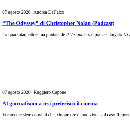
07 agosto 2026
|
Andrea Di Falco
“The Odyssey” di Christopher Nolan (Podcast)
La quarantaquattresima puntata de
Il Visionario
, il podcast targato
L’O
07 agosto 2026
|
Ruggiero Capone
Al giornalismo a tesi preferisco il cinema
Veramente siete convinti che, cinque ore di audizione sul caso Report