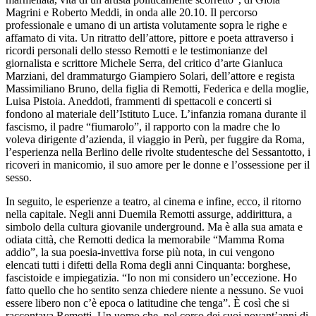
Magrini e Roberto Meddi, in onda alle 20.10. Il percorso
professionale e umano di un artista volutamente sopra le righe e
affamato di vita. Un ritratto dell’attore, pittore e poeta attraverso i
ricordi personali dello stesso Remotti e le testimonianze del
giornalista e scrittore Michele Serra, del critico d’arte Gianluca
Marziani, del drammaturgo Giampiero Solari, dell’attore e regista
Massimiliano Bruno, della figlia di Remotti, Federica e della moglie,
Luisa Pistoia. Aneddoti, frammenti di spettacoli e concerti si
fondono al materiale dell’Istituto Luce. L’infanzia romana durante il
fascismo, il padre “fiumarolo”, il rapporto con la madre che lo
voleva dirigente d’azienda, il viaggio in Perù, per fuggire da Roma,
l’esperienza nella Berlino delle rivolte studentesche del Sessantotto, i
ricoveri in manicomio, il suo amore per le donne e l’ossessione per il
sesso.
In seguito, le esperienze a teatro, al cinema e infine, ecco, il ritorno
nella capitale. Negli anni Duemila Remotti assurge, addirittura, a
simbolo della cultura giovanile underground. Ma è alla sua amata e
odiata città, che Remotti dedica la memorabile “Mamma Roma
addio”, la sua poesia-invettiva forse più nota, in cui vengono
elencati tutti i difetti della Roma degli anni Cinquanta: borghese,
fascistoide e impiegatizia. “Io non mi considero un’eccezione. Ho
fatto quello che ho sentito senza chiedere niente a nessuno. Se vuoi
essere libero non c’è epoca o latitudine che tenga”. È così che si
raccontava Remotti. Un uomo che, nel corso dei suoi novant’anni di