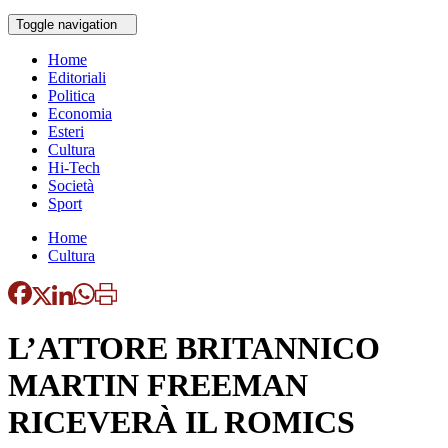
Toggle navigation
Home
Editoriali
Politica
Economia
Esteri
Cultura
Hi-Tech
Società
Sport
Home
Cultura
L’ATTORE BRITANNICO
MARTIN FREEMAN
RICEVERÀ IL ROMICS