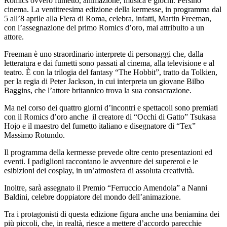
Romics ovvero fumetto, animazione, musica e giochi. Persino
cinema. La ventitreesima edizione della kermesse, in programma dal
5 all’8 aprile alla Fiera di Roma, celebra, infatti, Martin Freeman,
con l’assegnazione del primo Romics d’oro, mai attribuito a un
attore.
Freeman è uno straordinario interprete di personaggi che, dalla
letteratura e dai fumetti sono passati al cinema, alla televisione e al
teatro. È con la trilogia del fantasy “The Hobbit”, tratto da Tolkien,
per la regia di Peter Jackson, in cui interpreta un giovane Bilbo
Baggins, che l’attore britannico trova la sua consacrazione.
Ma nel corso dei quattro giorni d’incontri e spettacoli sono premiati
con il Romics d’oro anche il creatore di “Occhi di Gatto” Tsukasa
Hojo e il maestro del fumetto italiano e disegnatore di “Tex”
Massimo Rotundo.
Il programma della kermesse prevede oltre cento presentazioni ed
eventi. I padiglioni raccontano le avventure dei supereroi e le
esibizioni dei cosplay, in un’atmosfera di assoluta creatività.
Inoltre, sarà assegnato il Premio “Ferruccio Amendola” a Nanni
Baldini, celebre doppiatore del mondo dell’animazione.
Tra i protagonisti di questa edizione figura anche una beniamina dei
più piccoli, che, in realtà, riesce a mettere d’accordo parecchie