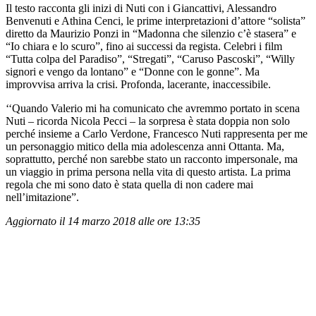
Il testo racconta gli inizi di Nuti con i Giancattivi, Alessandro
Benvenuti e Athina Cenci, le prime interpretazioni d’attore “solista”
diretto da Maurizio Ponzi in “Madonna che silenzio c’è stasera” e
“Io chiara e lo scuro”, fino ai successi da regista. Celebri i film
“Tutta colpa del Paradiso”, “Stregati”, “Caruso Pascoski”, “Willy
signori e vengo da lontano” e “Donne con le gonne”. Ma
improvvisa arriva la crisi. Profonda, lacerante, inaccessibile.
‘‘Quando Valerio mi ha comunicato che avremmo portato in scena
Nuti – ricorda Nicola Pecci – la sorpresa è stata doppia non solo
perché insieme a Carlo Verdone, Francesco Nuti rappresenta per me
un personaggio mitico della mia adolescenza anni Ottanta. Ma,
soprattutto, perché non sarebbe stato un racconto impersonale, ma
un viaggio in prima persona nella vita di questo artista. La prima
regola che mi sono dato è stata quella di non cadere mai
nell’imitazione”.
Aggiornato il 14 marzo 2018 alle ore 13:35