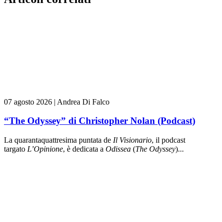
07 agosto 2026
|
Andrea Di Falco
“The Odyssey” di Christopher Nolan (Podcast)
La quarantaquattresima puntata de
Il Visionario
, il podcast
targato
L’Opinione
, è dedicata a
Odissea
(
The Odyssey
)...