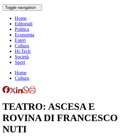
Toggle navigation
Home
Editoriali
Politica
Economia
Esteri
Cultura
Hi-Tech
Società
Sport
Home
Cultura
TEATRO: ASCESA E
ROVINA DI FRANCESCO
NUTI