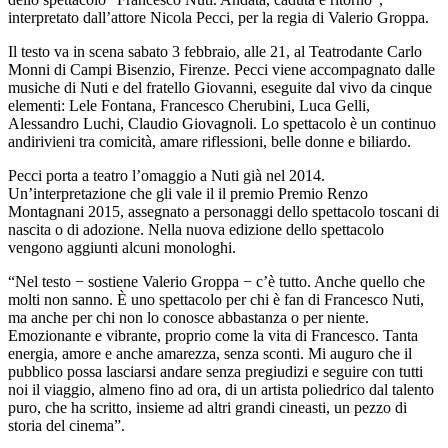
interpretato dall’attore Nicola Pecci, per la regia di Valerio Groppa.
Il testo va in scena sabato 3 febbraio, alle 21, al Teatrodante Carlo
Monni di Campi Bisenzio, Firenze. Pecci viene accompagnato dalle
musiche di Nuti e del fratello Giovanni, eseguite dal vivo da cinque
elementi: Lele Fontana, Francesco Cherubini, Luca Gelli,
Alessandro Luchi, Claudio Giovagnoli. Lo spettacolo è un continuo
andirivieni tra comicità, amare riflessioni, belle donne e biliardo.
Pecci porta a teatro l’omaggio a Nuti già nel 2014.
Un’interpretazione che gli vale il il premio Premio Renzo
Montagnani 2015, assegnato a personaggi dello spettacolo toscani di
nascita o di adozione. Nella nuova edizione dello spettacolo
vengono aggiunti alcuni monologhi.
“Nel testo − sostiene Valerio Groppa − c’è tutto. Anche quello che
molti non sanno. È uno spettacolo per chi è fan di Francesco Nuti,
ma anche per chi non lo conosce abbastanza o per niente.
Emozionante e vibrante, proprio come la vita di Francesco. Tanta
energia, amore e anche amarezza, senza sconti. Mi auguro che il
pubblico possa lasciarsi andare senza pregiudizi e seguire con tutti
noi il viaggio, almeno fino ad ora, di un artista poliedrico dal talento
puro, che ha scritto, insieme ad altri grandi cineasti, un pezzo di
storia del cinema”.