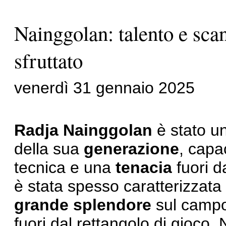
Nainggolan: talento e sca
sfruttato
venerdì 31 gennaio 2025
Radja Nainggolan
è stato u
della sua
generazione
, capa
tecnica e una
tenacia
fuori d
è stata spesso caratterizzat
grande splendore
sul campo
fuori dal rettangolo di gioco.