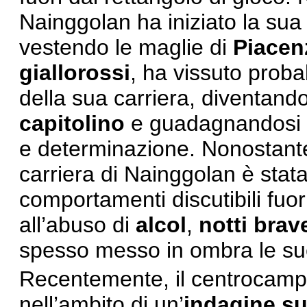
Nainggolan ha iniziato la sua 
vestendo le maglie di
Piacen
giallorossi
, ha vissuto probab
della sua carriera, diventando
capitolino
e guadagnandosi l
e determinazione. Nonostante 
carriera di Nainggolan è sta
comportamenti discutibili fuor
all’abuso di
alcol
,
notti brav
spesso messo in ombra le s
Recentemente, il centrocampi
nell’ambito di un’
indagine sul