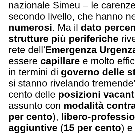
nazionale Simeu – le carenze 
secondo livello, che hanno n
numerosi
. Ma il
dato
percen
strutture più periferiche
riv
rete dell’
Emergenza Urgenz
essere
capillare
e molto effi
in termini di
governo delle st
si stanno rivelando tremende
cento delle
posizioni vacant
assunto con
modalità contra
per cento
),
libero-professio
aggiuntive
(
15 per cento
) e