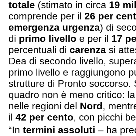
totale
(stimato in circa
19 mi
comprende per il
26 per cen
emergenza urgenza
) di seco
di
primo livello
e per il
17 pe
percentuali di
carenza
si atte
Dea di secondo livello, super
primo livello e raggiungono p
strutture di Pronto soccorso. 
quadro non è meno critico: la
nelle regioni del
Nord
, mentr
il
42 per cento
, con picchi b
“In
termini assoluti
– ha pre