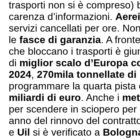
trasporti non si è compreso) 
carenza d’informazioni.
Aere
servizi cancellati per ore. N
le
fasce di garanzia
. A front
che bloccano i trasporti è gi
di
miglior scalo d’Europa co
2024
,
270mila
tonnellate
di
programmare la quarta pista
miliardi di euro
. Anche i
met
per scendere in sciopero per p
anno del rinnovo del contratt
e
Uil
si è verificato a
Bologn