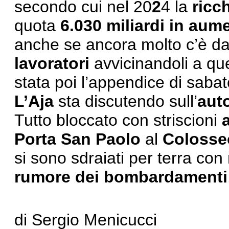
secondo cui nel 20
2
4 la
ricc
quota
6.030 miliardi in aum
anche se ancora molto c’è da
lavoratori
avvicinandoli a quel
stata poi l’appendice di sabat
L’Aja
sta discutendo sull’
aut
Tutto bloccato con striscioni
Porta San Paolo
al
Colosse
si sono sdraiati per terra co
rumore dei bombardamenti
di Sergio Menicucci